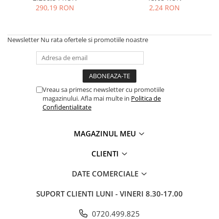
MOKKA / MOKKA X 2013-2019
SPARK M200 2005-2010
290,19 RON
2,24 RON
Mazda CX-80 KL
SX4 S-CROSS Hybrid 48V 2020-
MOVANO
SPARK M300 2010-2018
prezent
TIGRA-B 2004-2009
S-CROSS HYBRID 48V 2022-prezent
Newsletter
Nu rata ofertele si promotiile noastre
VECTRA-C 2002-2008
VITARA 2015-prezent
VIVARO
VITARA Hybrid 48V 2020-prezent
ZAFIRA
VITARA Strong Hybrid 140V 2022-
Vreau sa primesc newsletter cu promotiile
prezent
magazinului. Afla mai multe in
Politica de
eVitara 2025-prezent
Confidentialitate
MAGAZINUL MEU
CLIENTI
DATE COMERCIALE
SUPORT CLIENTI
LUNI - VINERI 8.30-17.00
0720.499.825