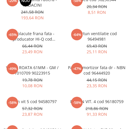
-20%
NOU
-58%
RADACINI
20,34 RON
241,58 RON
8,51 RON
193,64 RON
Set placute frana fata -
Furtun ventilatie cod
-65%
-64%
producator HI-Q cod
96494981
11046952012
66,44 RON
69,43 RON
23,49 RON
25,11 RON
VALVA ROATA 61MM - GM /
Palier amortizor fata dr - NBN
-49%
-47%
1010709 90223915
cod 96444920
19,78 RON
44,15 RON
10,08 RON
23,35 RON
Pinion vit 5 cod 94580797
PINION VIT. 4 cod 96180759
-58%
-58%
57,32 RON
218,86 RON
23,87 RON
91,33 RON