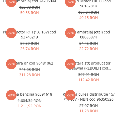
Piston ambreiaj cod 24205044
PISTON Motor EXE 00 cod
-62%
-62%
96182814
133,73 RON
107,04 RON
50,58 RON
40,15 RON
Piston motor R1 I (1.6 16V) cod
Placa ambreiaj (otel) cod
-69%
-58%
93740219
08685874
87,39 RON
54,45 RON
26,74 RON
22,72 RON
Planetara dr cod 96481062
Planetara stg producator
-58%
-63%
Daewha (REBUILT) cod
746,03 RON
96474834
307,91 RON
311,28 RON
112,42 RON
Pompa benzina 96391618
Rola fixa curea distributie 15/
-24%
-58%
/14 16V - NBN cod 96350526
1.604,34 RON
27,07 RON
1.211,92 RON
11,28 RON