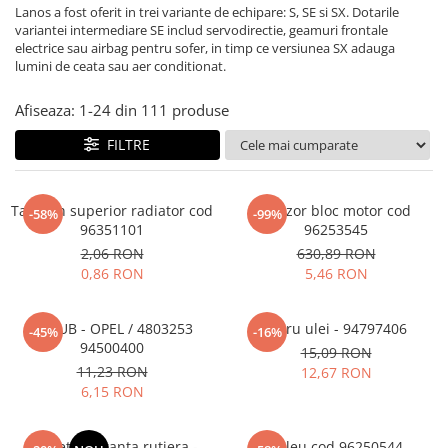
MOKKA / MOKKA X 2013-2019
SPARK M200 2005-2010
Lanos a fost oferit in trei variante de echipare: S, SE si SX. Dotarile
Mazda CX-80 KL
SX4 S-CROSS Hybrid 48V 2020-
variantei intermediare SE includ servodirectie, geamuri frontale
MOVANO
SPARK M300 2010-2018
prezent
electrice sau airbag pentru sofer, in timp ce versiunea SX adauga
TIGRA-B 2004-2009
lumini de ceata sau aer conditionat.
S-CROSS HYBRID 48V 2022-prezent
VECTRA-C 2002-2008
VITARA 2015-prezent
Afiseaza:
1-
24
din
111
produse
VIVARO
VITARA Hybrid 48V 2020-prezent
FILTRE
ZAFIRA
VITARA Strong Hybrid 140V 2022-
prezent
Tampon superior radiator cod
Senzor bloc motor cod
-58%
-99%
eVitara 2025-prezent
96351101
96253545
2,06 RON
630,89 RON
0,86 RON
5,46 RON
SURUB - OPEL / 4803253
Filtru ulei - 94797406
-45%
-16%
94500400
15,09 RON
11,23 RON
12,67 RON
6,15 RON
Pachet siguranta rutiera -
Releu cod 96250544