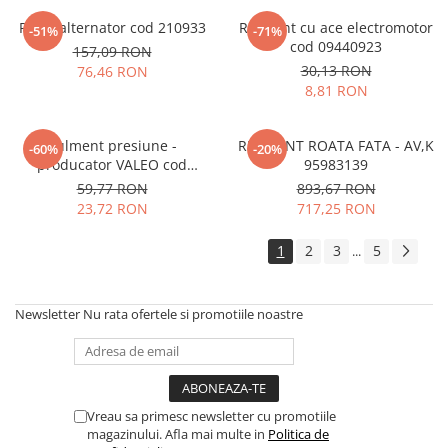
Rotor alternator cod 210933
Rulment cu ace electromotor
-51%
-71%
cod 09440923
157,09 RON
30,13 RON
76,46 RON
8,81 RON
Rulment presiune -
RULMENT ROATA FATA - AV,K
-60%
-20%
producator VALEO cod
95983139
90251210
59,77 RON
893,67 RON
23,72 RON
717,25 RON
1
2
3
5
...
Newsletter
Nu rata ofertele si promotiile noastre
Vreau sa primesc newsletter cu promotiile
magazinului. Afla mai multe in
Politica de