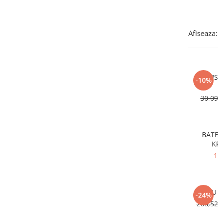
Afiseaza:
CLIPS
-10%
30,0
BATE
K
1
-24%
268,5