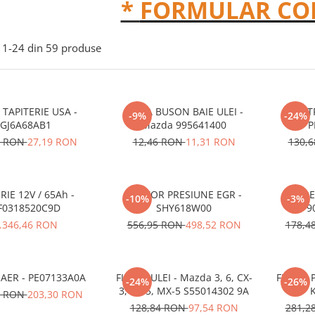
*
FORMULAR CO
1-
24
din
59
produse
 TAPITERIE USA -
SAIBA BUSON BAIE ULEI -
FILT
-9%
-24%
GJ6A68AB1
Mazda 995641400
P
9 RON
27,19 RON
12,46 RON
11,31 RON
130,
RIE 12V / 65Ah -
SENZOR PRESIUNE EGR -
KIT RET
-10%
-3%
F0318520C9D
SHY618W00
9
.346,46 RON
556,95 RON
498,52 RON
178,4
FILTRU AER - PE07133A0A
FILTRU ULEI - Mazda 3, 6, CX-
FILTRU 
-24%
-26%
3, CX-5, MX-5 S55014302 9A
2 RON
203,30 RON
128,84 RON
97,54 RON
281,2