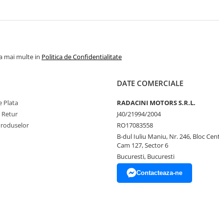
la mai multe in
Politica de Confidentialitate
DATE COMERCIALE
 Plata
RADACINI MOTORS S.R.L.
e Retur
J40/21994/2004
Produselor
RO17083558
B-dul Iuliu Maniu, Nr. 246, Bloc Centr
Cam 127, Sector 6
Bucuresti, Bucuresti
Contacteaza-ne