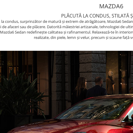
MAZDA6
PLĂCUTĂ LA CON­DUS, STIL­ATĂ Ș
 la condus, surprinzător de matură și extrem de atrăgătoare, Mazda6 Sedan l
ii de afaceri sau de plăcere. Datorită măiestriei artizanale, tehnologiei de ult
 Mazda6 Sedan redefinește calitatea și rafinamentul. Relaxează-te în interiorul
realizate, din piele, lemn și velur, precum și scaune față