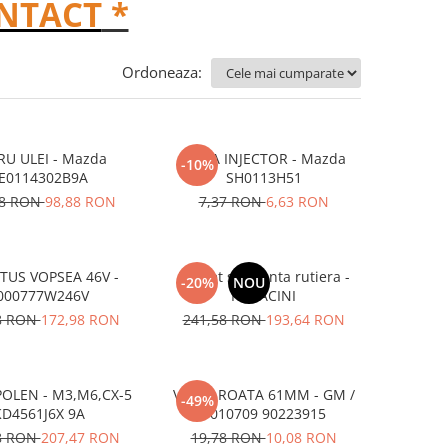
NTACT
*
Ordoneaza:
RU ULEI - Mazda
SAIBA INJECTOR - Mazda
-10%
E0114302B9A
SH0113H51
68 RON
98,88 RON
7,37 RON
6,63 RON
US VOPSEA 46V -
Pachet siguranta rutiera -
-20%
NOU
000777W246V
RADACINI
8 RON
172,98 RON
241,58 RON
193,64 RON
POLEN - M3,M6,CX-5
VALVA ROATA 61MM - GM /
-49%
KD4561J6X 9A
1010709 90223915
8 RON
207,47 RON
19,78 RON
10,08 RON