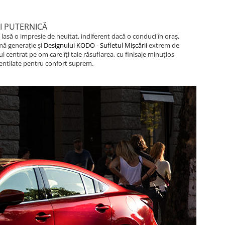
I PUTER­N­ICĂ
asă o impresie de neuitat, indiferent dacă o conduci în oraș,
imă generație și
Designului KODO - Sufletul Mișcării
extrem de
 centrat pe om care îți taie răsuflarea, cu finisaje minuțios
 ventilate pentru confort suprem.