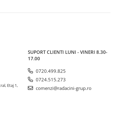
SUPORT CLIENTI
LUNI - VINERI 8.30-
17.00
0720.499.825
0724.515.273
al, Etaj 1,
comenzi@radacini-grup.ro