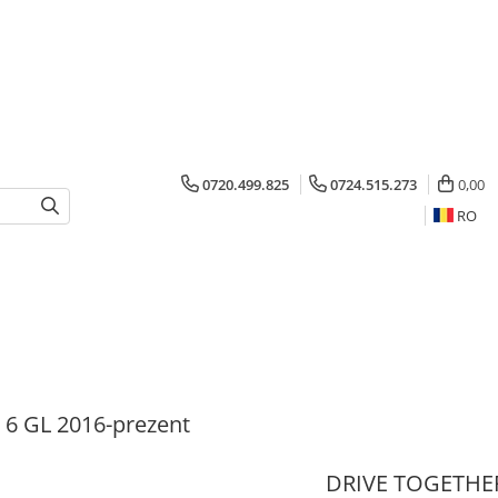
0720.499.825
0724.515.273
0,00
RO
6 GL 2016-prezent
DRIVE TOGETHE