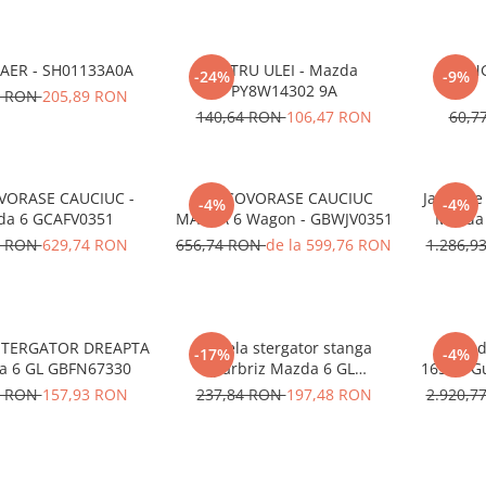
 AER - SH01133A0A
FILTRU ULEI - Mazda
ORING
-24%
-9%
PY8W14302 9A
1 RON
205,89 RON
140,64 RON
106,47 RON
60,7
VORASE CAUCIUC -
SET COVORASE CAUCIUC
Janta de 
-4%
-4%
da 6 GCAFV0351
MAZDA 6 Wagon - GBWJV0351
Mazda 
4 RON
629,74 RON
656,74 RON
de la 599,76 RON
1.286,9
STERGATOR DREAPTA
Lamela stergator stanga
Janta d
-17%
-4%
a 6 GL GBFN67330
parbriz Mazda 6 GL
165A - G
GBFS67330
7 RON
157,93 RON
237,84 RON
197,48 RON
2.920,7