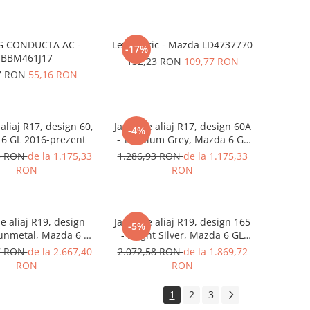
 CONDUCTA AC -
Levier cric - Mazda LD4737770
-17%
BBM461J17
132,23 RON
109,77 RON
7 RON
55,16 RON
aliaj R17, design 60,
Janta de aliaj R17, design 60A
-4%
6 GL 2016-prezent
- Titanium Grey, Mazda 6 GL
2016-prezent
3 RON
de la 1.175,33
1.286,93 RON
de la 1.175,33
RON
RON
e aliaj R19, design
Janta de aliaj R19, design 165
-5%
unmetal, Mazda 6 GL
- Bright Silver, Mazda 6 GL
2016-prezent
2016-prezent
7 RON
de la 2.667,40
2.072,58 RON
de la 1.869,72
RON
RON
1
2
3