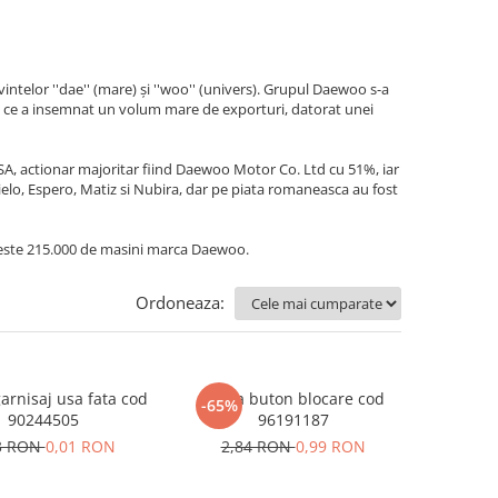
elor ''dae'' (mare) și ''woo'' (univers). Grupul Daewoo s-a
a ce a insemnat un volum mare de exporturi, datorat unei
SA, actionar majoritar fiind Daewoo Motor Co. Ltd cu 51%, iar
ielo, Espero, Matiz si Nubira, dar pe piata romaneasca au fost
peste 215.000 de masini marca Daewoo.
Ordoneaza:
arnisaj usa fata cod
Rama buton blocare cod
-65%
90244505
96191187
3 RON
0,01 RON
2,84 RON
0,99 RON