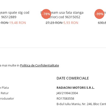
geam spate stg cod
Perie geam usa fata stanga
Senzo
-78%
-99%
96512889
(interior) cod 96315052
2 RON
19,48 RON
27,23 RON
5,93 RON
630,
la mai multe in
Politica de Confidentialitate
DATE COMERCIALE
 Plata
RADACINI MOTORS S.R.L.
e Retur
J40/21994/2004
Produselor
RO17083558
B-dul Iuliu Maniu, Nr. 246, Bloc Centr