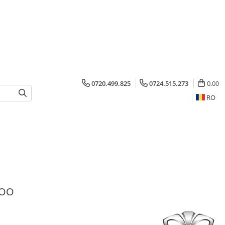
0720.499.825
0724.515.273
0,00
RO
OO