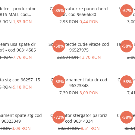
delco - producator
Grila dezaburire panou bord
Monogra
-85%
-67%
RTS MALL cod
dr. cod 96566630
310A78B00-000
36 RON
1,33 RON
2,93 RON
0,44 RON
3,0
geam usa spate dr
Scut protectie cutie viteze cod
Tampon s
-58%
-58%
ior) - cod 96314585
96527975
44 RON
7,76 RON
32,90 RON
13,70 RON
2,0
ata stg cod 96257115
Capac ornament fata dr cod
Capac or
-58%
-58%
96323348
35 RON
9,18 RON
7,39 RON
3,09 RON
7,4
nament spate stg cod
Comutator stergator parbriz
Culisa g
-72%
-58%
96323349
cod 96314334
1 RON
3,09 RON
30,33 RON
8,51 RON
32,6