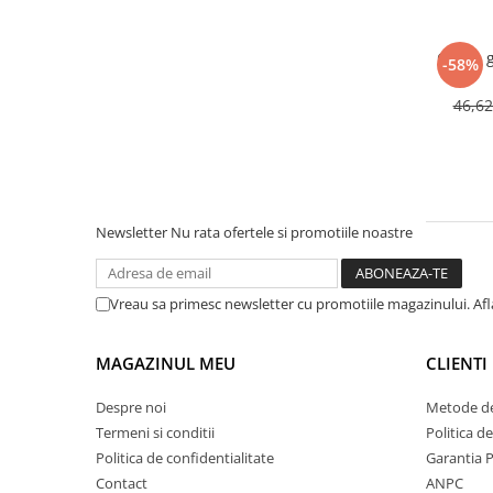
Culisa 
-58%
46,6
Newsletter
Nu rata ofertele si promotiile noastre
Vreau sa primesc newsletter cu promotiile magazinului. Af
MAGAZINUL MEU
CLIENTI
Despre noi
Metode de
Termeni si conditii
Politica d
Politica de confidentialitate
Garantia 
Contact
ANPC