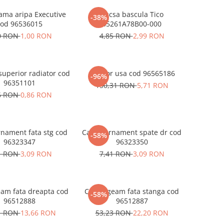
ma aripa Executive
Bucsa bascula Tico
-38%
cod 96536015
45261A78B00-000
0 RON
1,00 RON
4,85 RON
2,99 RON
uperior radiator cod
Opritor usa cod 96565186
-96%
96351101
150,31 RON
5,71 RON
6 RON
0,86 RON
nament fata stg cod
Capac ornament spate dr cod
-58%
96323347
96323350
1 RON
3,09 RON
7,41 RON
3,09 RON
eam fata dreapta cod
Culisa geam fata stanga cod
-58%
96512888
96512887
1 RON
13,66 RON
53,23 RON
22,20 RON