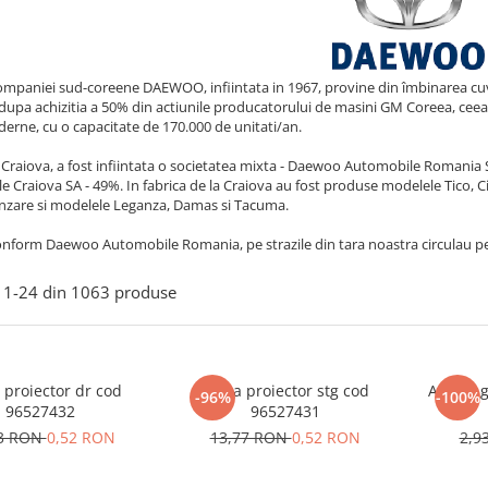
paniei sud-coreene DAEWOO, infiintata in 1967, provine din îmbinarea cuvint
dupa achizitia a 50% din actiunile producatorului de masini GM Coreea, cee
derne, cu o capacitate de 170.000 de unitati/an.
a Craiova, a fost infiintata o societatea mixta - Daewoo Automobile Romania 
 Craiova SA - 49%. In fabrica de la Craiova au fost produse modelele Tico, C
anzare si modelele Leganza, Damas si Tacuma.
conform Daewoo Automobile Romania, pe strazile din tara noastra circulau 
1-
24
din
1063
produse
proiector dr cod
Rama proiector stg cod
Agrafa g
-96%
-100%
96527432
96527431
53 RON
0,52 RON
13,77 RON
0,52 RON
2,9