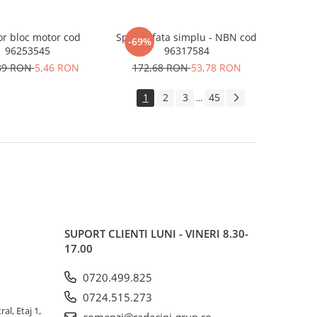
r bloc motor cod
Spoiler fata simplu - NBN cod
-69%
96253545
96317584
89 RON
5,46 RON
172,68 RON
53,78 RON
1
2
3
45
...
SUPORT CLIENTI
LUNI - VINERI 8.30-
17.00
0720.499.825
0724.515.273
al, Etaj 1,