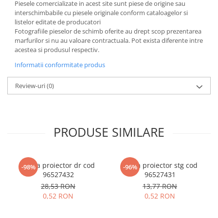
Piesele comercializate in acest site sunt piese de origine sau
interschimbabile cu piesele originale conform cataloagelor si
listelor editate de producatori
Fotografiile pieselor de schimb oferite au drept scop prezentarea
marfurilor si nu au valoare contractuala. Pot exista diferente intre
acestea si produsul respectiv.
Informatii conformitate produs
Review-uri
(0)
PRODUSE SIMILARE
Rama proiector dr cod
Rama proiector stg cod
-98%
-96%
96527432
96527431
28,53 RON
13,77 RON
0,52 RON
0,52 RON