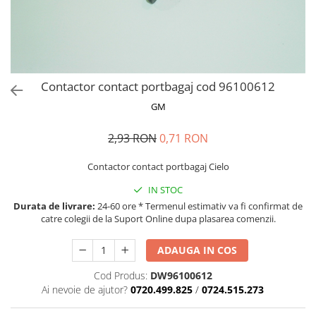
MOKKA / MOKKA X 2013-2019
SPARK M200 2005-2010
Mazda CX-80 KL
SX4 S-CROSS Hybrid 48V 2020-
MOVANO
SPARK M300 2010-2018
prezent
TIGRA-B 2004-2009
S-CROSS HYBRID 48V 2022-prezent
VECTRA-C 2002-2008
VITARA 2015-prezent
Contactor contact portbagaj cod 96100612
VIVARO
VITARA Hybrid 48V 2020-prezent
GM
ZAFIRA
VITARA Strong Hybrid 140V 2022-
prezent
2,93 RON
0,71 RON
eVitara 2025-prezent
Contactor contact portbagaj Cielo
IN STOC
Durata de livrare:
24-60 ore * Termenul estimativ va fi confirmat de
catre colegii de la Suport Online dupa plasarea comenzii.
ADAUGA IN COS
Cod Produs:
DW96100612
Ai nevoie de ajutor?
0720.499.825
/
0724.515.273