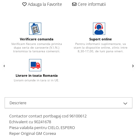
Adauga la Favorite
Cere informatii
Verificare comanda
Suport online
Verificam fiecare comanda primita
Pentru informatii suplimentare, va
dupa seria de caroserie (V.I.N.)
stam la dispozitie online, zilnic intre
transmisa la lansarea comenzii.
8,30-17,00, de luni pana vineri.
Livrare in toata Romania
Livram oriunde in tara si in UE.
Descriere
Contactor contact portbagaj cod 96100612
Echivalent cu 90241678
Piesa valabila pentru CIELO, ESPERO
Reper Original GM Coreea