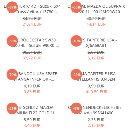
LUFTFILTER K14D - Suzuki SX4
ORIGINAL MAZDA ÖL SUPRA-X
-37%
-65%
/ S-Cross / Vitara 13780-
0W-20 1L - 0012MO0W20
53SA0-000
34,74 EUR
40,22 EUR
21,84 EUR
14,11 EUR
MOTORÖL ECSTAR 5W30
CLIPS TAPITERIE USA -
-56%
-10%
F9000 4L - Suzuki 990R0-
GJ6A68AB1
21E72-004
86,31 EUR
5,67 EUR
37,72 EUR
5,12 EUR
CLIPS BANDOU USA SPATE
CLEMA TAPITERIE USA -
-79%
-22%
STANGA INFERIOR -
STELLANTIS 9345ZN
KD5351SJ3A
4,10 EUR
0,99 EUR
0,85 EUR
ab 0,50 EUR
FROSTSCHUTZ MAZDA
ÖLWANNENDECKELSCHEIBE -
-21%
-9%
PREMIUM FL22 GOLD 1L
Mazda 995641400
L247CL005 4X
5,59 EUR
2,35 EUR
4,40 EUR
2,13 EUR