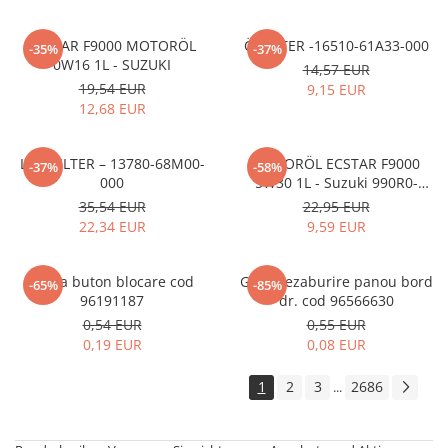
ECSTAR F9000 MOTORÖL
ÖLFILTER -16510-61A33-000
-35%
-37%
0W16 1L - SUZUKI
14,57 EUR
19,54 EUR
9,15 EUR
12,68 EUR
LUFTFILTER – 13780-68M00-
MOTORÖL ECSTAR F9000
-37%
-58%
000
5W30 1L - Suzuki 990R0-
21E72-001
35,54 EUR
22,95 EUR
22,34 EUR
9,59 EUR
Rama buton blocare cod
Grila dezaburire panou bord
-65%
-85%
96191187
dr. cod 96566630
0,54 EUR
0,55 EUR
0,19 EUR
0,08 EUR
1
2
3
2686
...