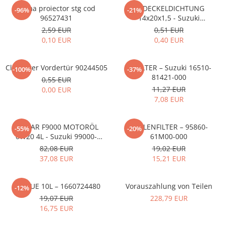
MOKKA / MOKKA X 2013-2019
SPARK M200 2005-2010
Rama proiector stg cod
ÖLDECKELDICHTUNG
Mazda CX-80 KL
SX4 S-CROSS Hybrid 48V 2020-
-96%
-21%
MOVANO
SPARK M300 2010-2018
96527431
14x20x1,5 - Suzuki
prezent
09168M14015-000
2,59 EUR
0,51 EUR
TIGRA-B 2004-2009
S-CROSS HYBRID 48V 2022-prezent
0,10 EUR
0,40 EUR
VECTRA-C 2002-2008
VITARA 2015-prezent
VIVARO
VITARA Hybrid 48V 2020-prezent
ClipFutter Vordertür 90244505
ÖLFILTER – Suzuki 16510-
-100%
-37%
81421-000
ZAFIRA
0,55 EUR
VITARA Strong Hybrid 140V 2022-
11,27 EUR
0,00 EUR
prezent
7,08 EUR
eVitara 2025-prezent
ECSTAR F9000 MOTORÖL
POLLENFILTER – 95860-
-55%
-20%
0W20 4L - Suzuki 99000-
61M00-000
21E20-047
82,08 EUR
19,02 EUR
37,08 EUR
15,21 EUR
ADBLUE 10L – 1660724480
Vorauszahlung von Teilen
-12%
19,07 EUR
228,79 EUR
16,75 EUR