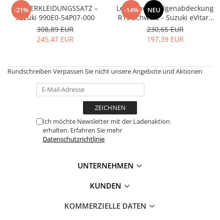
MOKKA / MOKKA X 2013-2019
SPARK M200 2005-2010
TÜRVERKLEIDUNGSSATZ –
Leichtmetallfelgenabdeckung
Mazda CX-80 KL
SX4 S-CROSS Hybrid 48V 2020-
-21%
-14%
NEU
MOVANO
SPARK M300 2010-2018
Suzuki 990E0-54P07-000
R19 Schwarz - Suzuki eVitara
prezent
43240M58U50-0CE
308,89 EUR
230,65 EUR
TIGRA-B 2004-2009
S-CROSS HYBRID 48V 2022-prezent
245,47 EUR
197,39 EUR
VECTRA-C 2002-2008
VITARA 2015-prezent
VIVARO
VITARA Hybrid 48V 2020-prezent
Rundschreiben
Verpassen Sie nicht unsere Angebote und Aktionen
ZAFIRA
VITARA Strong Hybrid 140V 2022-
prezent
eVitara 2025-prezent
Ich möchte Newsletter mit der Ladenaktion
erhalten. Erfahren Sie mehr
Datenschutzrichtlinie
UNTERNEHMEN
KUNDEN
KOMMERZIELLE DATEN