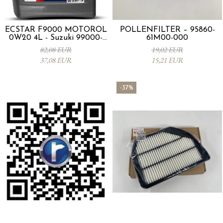
ECSTAR F9000 MOTORÖL
POLLENFILTER – 95860-
0W20 4L - Suzuki 99000-
61M00-000
21E20-047
82,08 EUR
19,02 EUR
37,08 EUR
15,21 EUR
-37%