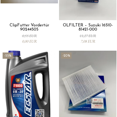
ClipFutter Vordertür
ÖLFILTER – Suzuki 16510-
90244505
81421-000
0,55 EUR
11,27 EUR
0,00 EUR
7,08 EUR
-55%
-20%