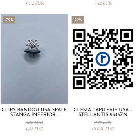
37,72 EUR
5,12 EUR
-79%
-22%
CLIPS BANDOU USA SPATE
CLEMA TAPITERIE USA -
STANGA INFERIOR -
STELLANTIS 9345ZN
KD5351SJ3A
4,10 EUR
0,99 EUR
0,85 EUR
ab 0,50 EUR