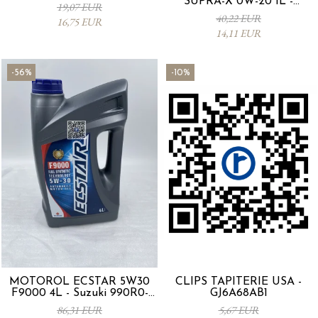
SUPRA-X 0W-20 1L -
19,07 EUR
0012MO0W20
40,22 EUR
16,75 EUR
14,11 EUR
-56%
-10%
MOTORÖL ECSTAR 5W30
CLIPS TAPITERIE USA -
F9000 4L - Suzuki 990R0-
GJ6A68AB1
21E72-004
86,31 EUR
5,67 EUR