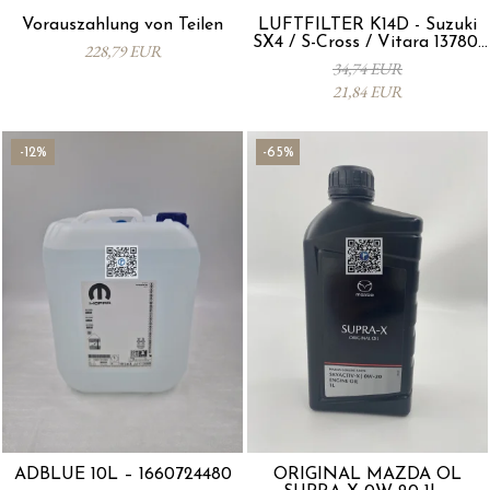
Vorauszahlung von Teilen
LUFTFILTER K14D - Suzuki
SX4 / S-Cross / Vitara 13780-
228,79 EUR
53SA0-000
34,74 EUR
21,84 EUR
-12%
-65%
ADBLUE 10L – 1660724480
ORIGINAL MAZDA ÖL