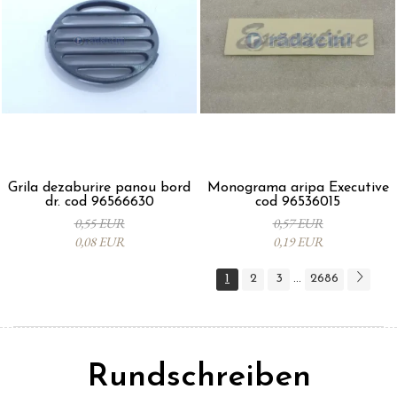
Grila dezaburire panou bord
Monograma aripa Executive
dr. cod 96566630
cod 96536015
0,55 EUR
0,57 EUR
0,08 EUR
0,19 EUR
1
2
3
2686
...
Rundschreiben