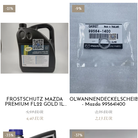
-21%
-9%
FROSTSCHUTZ MAZDA
ÖLWANNENDECKELSCHEIB
PREMIUM FL22 GOLD 1L
- Mazda 995641400
L247CL005 4X
5,59 EUR
2,35 EUR
4,40 EUR
2,13 EUR
-35%
-37%