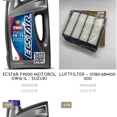
ECSTAR F9000 MOTORÖL
LUFTFILTER – 13780-68M00-
0W16 1L - SUZUKI
000
19,54 EUR
35,54 EUR
12,68 EUR
22,34 EUR
-58%
-65%