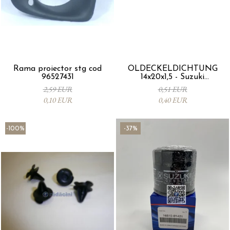
Rama proiector stg cod
ÖLDECKELDICHTUNG
96527431
14x20x1,5 - Suzuki
09168M14015-000
2,59 EUR
0,51 EUR
0,10 EUR
0,40 EUR
-100%
-37%