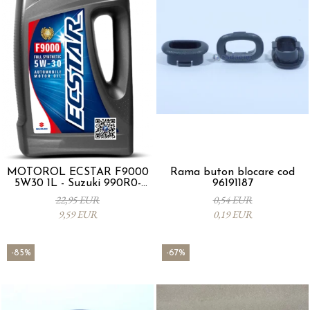
MOTORÖL ECSTAR F9000
Rama buton blocare cod
5W30 1L - Suzuki 990R0-
96191187
21E72-001
22,95 EUR
0,54 EUR
9,59 EUR
0,19 EUR
-85%
-67%