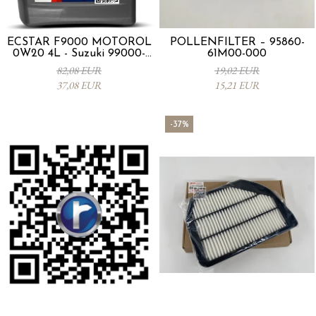
ECSTAR F9000 MOTORÖL
POLLENFILTER – 95860-
0W20 4L - Suzuki 99000-
61M00-000
21E20-047
82,08 EUR
19,02 EUR
37,08 EUR
15,21 EUR
-37%