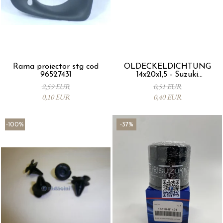
Rama proiector stg cod
ÖLDECKELDICHTUNG
96527431
14x20x1,5 - Suzuki
09168M14015-000
2,59 EUR
0,51 EUR
0,10 EUR
0,40 EUR
-100%
-37%