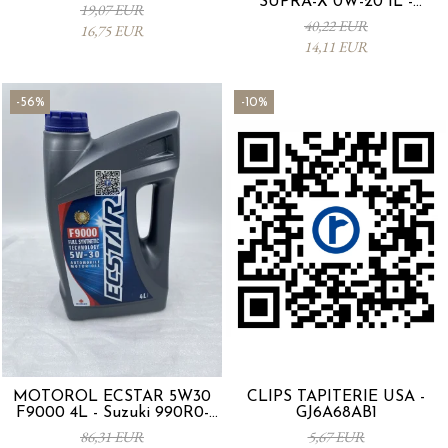
SUPRA-X 0W-20 1L -
19,07 EUR
0012MO0W20
40,22 EUR
16,75 EUR
14,11 EUR
-56%
-10%
MOTORÖL ECSTAR 5W30
CLIPS TAPITERIE USA -
F9000 4L - Suzuki 990R0-
GJ6A68AB1
21E72-004
86,31 EUR
5,67 EUR