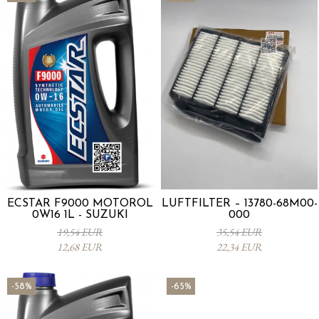
ECSTAR F9000 MOTORÖL
LUFTFILTER – 13780-68M00-
0W16 1L - SUZUKI
000
19,54 EUR
35,54 EUR
12,68 EUR
22,34 EUR
-58%
-65%