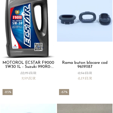
MOTORÖL ECSTAR F9000
Rama buton blocare cod
5W30 1L - Suzuki 990R0-
96191187
21E72-001
22,95 EUR
0,54 EUR
9,59 EUR
0,19 EUR
-85%
-67%