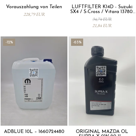
Vorauszahlung von Teilen
LUFTFILTER K14D - Suzuki
SX4 / S-Cross / Vitara 13780-
228,79 EUR
53SA0-000
34,74 EUR
21,84 EUR
-12%
-65%
ADBLUE 10L – 1660724480
ORIGINAL MAZDA ÖL