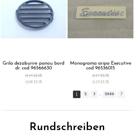
Grila dezaburire panou bord
Monograma aripa Executive
dr. cod 96566630
cod 96536015
0,55 EUR
0,57 EUR
0,08 EUR
0,19 EUR
1
2
3
2686
...
Rundschreiben