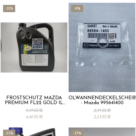
-21%
-9%
FROSTSCHUTZ MAZDA
ÖLWANNENDECKELSCHEIB
PREMIUM FL22 GOLD 1L
- Mazda 995641400
L247CL005 4X
5,59 EUR
2,35 EUR
4,40 EUR
2,13 EUR
-35%
-37%