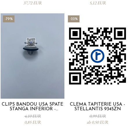
37,72 EUR
5,12 EUR
-79%
-22%
CLIPS BANDOU USA SPATE
CLEMA TAPITERIE USA -
STANGA INFERIOR -
STELLANTIS 9345ZN
KD5351SJ3A
4,10 EUR
0,99 EUR
0,85 EUR
ab 0,50 EUR