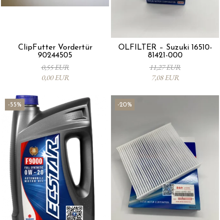
ClipFutter Vordertür
ÖLFILTER – Suzuki 16510-
90244505
81421-000
0,55 EUR
11,27 EUR
0,00 EUR
7,08 EUR
-55%
-20%