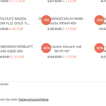
1 EUR
37,72 EUR
5,67 EUR
5,12 EUR
4,
TSCHUTZ MAZDA
ÖLWANNENDECKELSCHEIBE -
ECSTA
-9%
-35%
UM FL22 GOLD 1L
Mazda 995641400
0W
247CL005 4X
9 EUR
4,40 EUR
2,35 EUR
2,13 EUR
19,
EIBENWISCHERBLATT
Rama buton blocare cod
Rotor 
-65%
-92%
8340-63J00-000
96191187
PA
33
54 EUR
9,14 EUR
0,54 EUR
0,19 EUR
3,
tionen
hren Sie mehr
Datenschutzrichtlinie