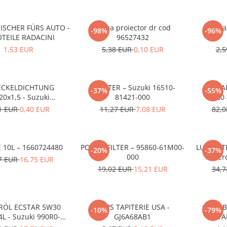
ISCHER FÜRS AUTO -
Rama proiector dr cod
Rama 
-98%
-96%
TEILE RADACINI
96527432
1,53 EUR
5,38 EUR
0,10 EUR
2,
ECKELDICHTUNG
ÖLFILTER – Suzuki 16510-
ECSTA
-37%
-55%
20x1,5 - Suzuki
81421-000
0W20 4
68M14015-000
1 EUR
0,40 EUR
11,27 EUR
7,08 EUR
82,
 10L – 1660724480
POLLENFILTER – 95860-61M00-
LUFTFILT
-20%
-37%
000
/ S-Cr
7 EUR
16,75 EUR
19,02 EUR
15,21 EUR
34,
ÖL ECSTAR 5W30
CLIPS TAPITERIE USA -
CLIPS 
-10%
-79%
4L - Suzuki 990R0-
GJ6A68AB1
STA
21E72-004