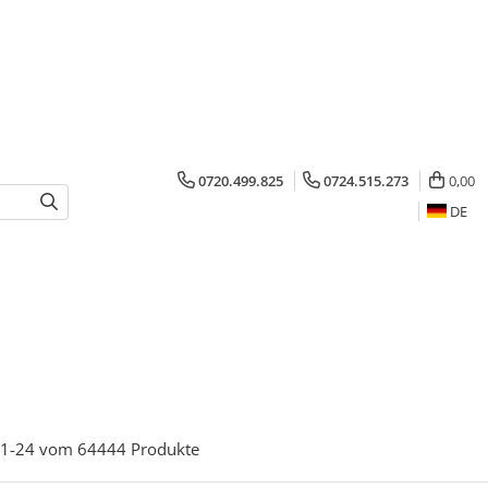
0720.499.825
0724.515.273
0,00
DE
1-
24
vom
64444
Produkte