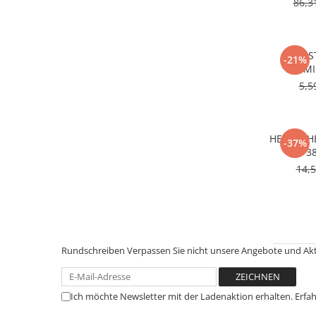
86,3
FROS
-21%
PREMI
L
5,5
HECKSCH
-37%
- 3
14,
Rundschreiben
Verpassen Sie nicht unsere Angebote und Ak
Ich möchte Newsletter mit der Ladenaktion erhalten. Erfa