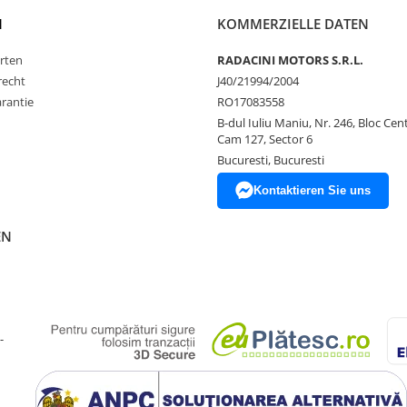
N
KOMMERZIELLE DATEN
rten
RADACINI MOTORS S.R.L.
recht
J40/21994/2004
rantie
RO17083558
B-dul Iuliu Maniu, Nr. 246, Bloc Centr
Cam 127, Sector 6
Bucuresti, Bucuresti
Kontaktieren Sie uns
EN
-