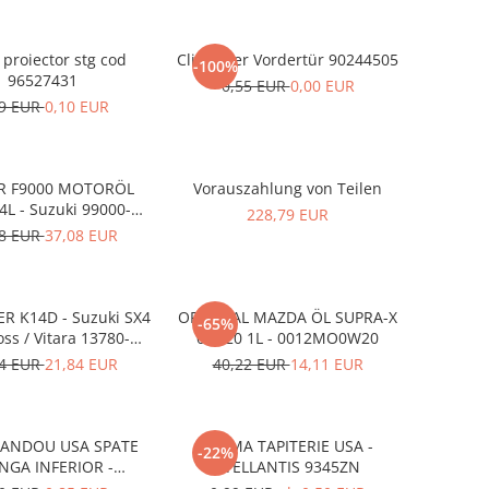
proiector stg cod
ClipFutter Vordertür 90244505
-100%
96527431
0,55 EUR
0,00 EUR
59 EUR
0,10 EUR
R F9000 MOTORÖL
Vorauszahlung von Teilen
L - Suzuki 99000-
228,79 EUR
21E20-047
08 EUR
37,08 EUR
ER K14D - Suzuki SX4
ORIGINAL MAZDA ÖL SUPRA-X
-65%
oss / Vitara 13780-
0W-20 1L - 0012MO0W20
53SA0-000
74 EUR
21,84 EUR
40,22 EUR
14,11 EUR
BANDOU USA SPATE
CLEMA TAPITERIE USA -
-22%
NGA INFERIOR -
STELLANTIS 9345ZN
KD5351SJ3A