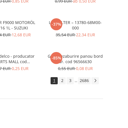
10 EUR
0,85 EUR
0,99 EUR
ab 0,50 EUR
R F9000 MOTORÖL
LUFTFILTER – 13780-68M00-
-37%
16 1L - SUZUKI
000
54 EUR
12,68 EUR
35,54 EUR
22,34 EUR
delco - producator
Grila dezaburire panou bord
-85%
RTS MALL cod
dr. cod 96566630
310A78B00-000
27 EUR
0,25 EUR
0,55 EUR
0,08 EUR
1
2
3
2686
...