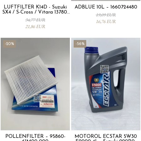
LUFTFILTER K14D - Suzuki
ADBLUE 10L – 1660724480
SX4 / S-Cross / Vitara 13780-
19,09 EUR
53SA0-000
34,77 EUR
16,76 EUR
21,86 EUR
-20%
-56%
POLLENFILTER – 95860-
MOTORÖL ECSTAR 5W30