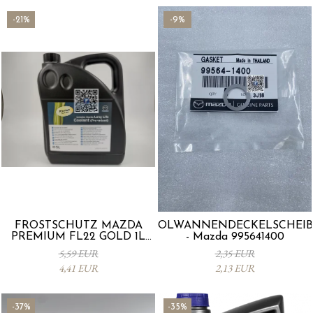
-21%
-9%
FROSTSCHUTZ MAZDA
ÖLWANNENDECKELSCHEIB
PREMIUM FL22 GOLD 1L
- Mazda 995641400
L247CL005 4X
5,59 EUR
2,35 EUR
4,41 EUR
2,13 EUR
-37%
-35%