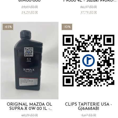
61M00-000
F9000 4L - Suzuki 990R0-
21E72-004
19,03 EUR
86,37 EUR
15,23 EUR
37,75 EUR
-65%
-10%
ORIGINAL MAZDA ÖL
CLIPS TAPITERIE USA -
SUPRA-X 0W-20 1L -
GJ6A68AB1
0012MO0W20
40,25 EUR
5,67 EUR