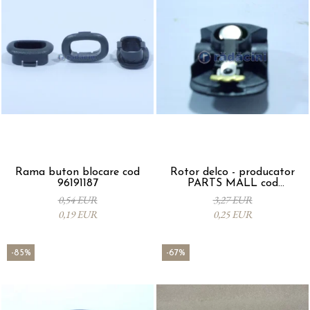
Rama buton blocare cod
Rotor delco - producator
96191187
PARTS MALL cod
33310A78B00-000
0,54 EUR
3,27 EUR
0,19 EUR
0,25 EUR
-85%
-67%