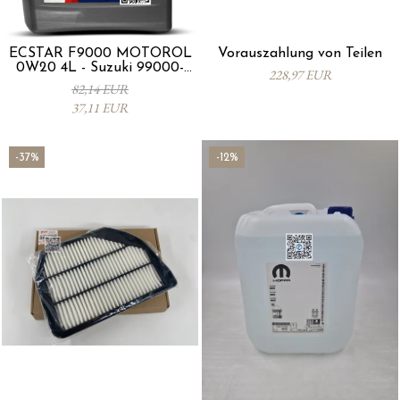
ECSTAR F9000 MOTORÖL
Vorauszahlung von Teilen
0W20 4L - Suzuki 99000-
228,97 EUR
21E20-047
82,14 EUR
37,11 EUR
-37%
-12%