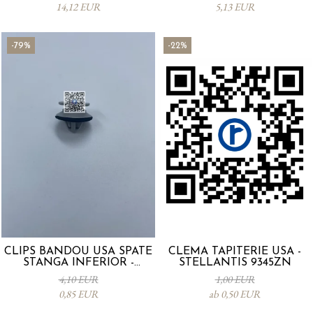
14,12 EUR
5,13 EUR
-79%
-22%
CLIPS BANDOU USA SPATE
CLEMA TAPITERIE USA -
STANGA INFERIOR -
STELLANTIS 9345ZN
KD5351SJ3A
4,10 EUR
1,00 EUR
0,85 EUR
ab 0,50 EUR