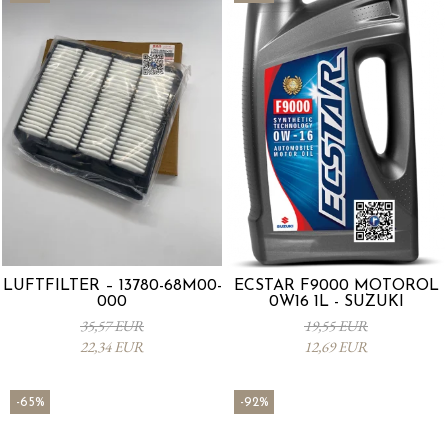
LUFTFILTER – 13780-68M00-
ECSTAR F9000 MOTORÖL
000
0W16 1L - SUZUKI
35,57 EUR
19,55 EUR
22,34 EUR
12,69 EUR
-65%
-92%