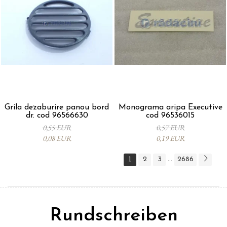
Grila dezaburire panou bord
Monograma aripa Executive
dr. cod 96566630
cod 96536015
0,55 EUR
0,57 EUR
0,08 EUR
0,19 EUR
1
2
3
2686
...
Rundschreiben