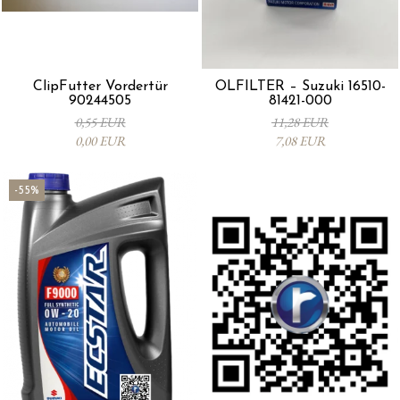
ClipFutter Vordertür
ÖLFILTER – Suzuki 16510-
90244505
81421-000
0,55 EUR
11,28 EUR
0,00 EUR
7,08 EUR
-55%