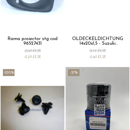
Rama proiector stg cod
ÖLDECKELDICHTUNG
96527431
14x20x1,5 - Suzuki
09168M14015-000
2,60 EUR
0,51 EUR
0,10 EUR
0,40 EUR
-100%
-37%