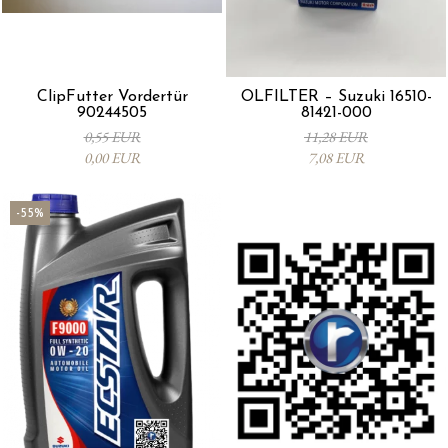
ClipFutter Vordertür
ÖLFILTER – Suzuki 16510-
90244505
81421-000
0,55 EUR
11,28 EUR
0,00 EUR
7,08 EUR
-55%