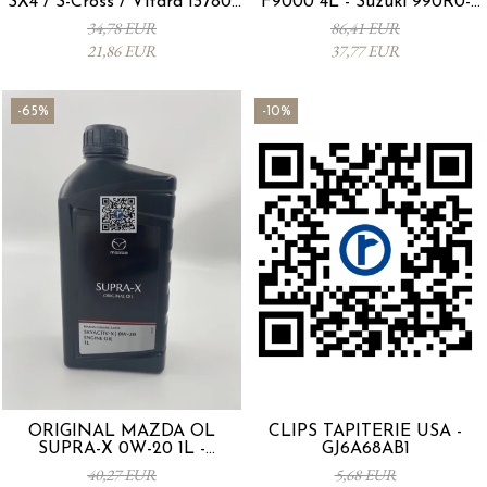
SX4 / S-Cross / Vitara 13780-
F9000 4L - Suzuki 990R0-
53SA0-000
21E72-004
34,78 EUR
86,41 EUR
21,86 EUR
37,77 EUR
-65%
-10%
ORIGINAL MAZDA ÖL
CLIPS TAPITERIE USA -
SUPRA-X 0W-20 1L -
GJ6A68AB1
0012MO0W20
40,27 EUR
5,68 EUR