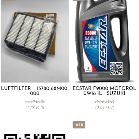
LUFTFILTER – 13780-68M00-
ECSTAR F9000 MOTORÖL
000
0W16 1L - SUZUKI
35,58 EUR
19,56 EUR
22,35 EUR
12,69 EUR
-65%