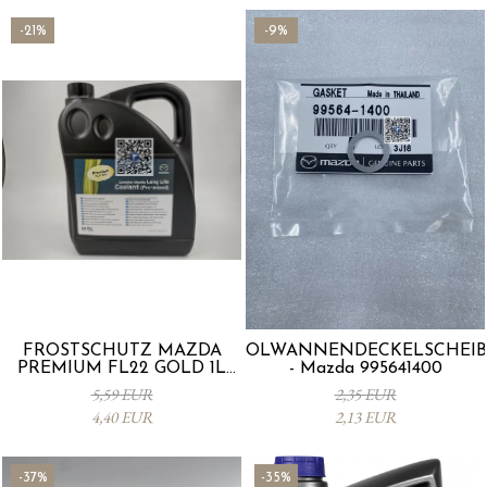
-21%
-9%
FROSTSCHUTZ MAZDA
ÖLWANNENDECKELSCHEIB
PREMIUM FL22 GOLD 1L
- Mazda 995641400
L247CL005 4X
5,59 EUR
2,35 EUR
4,40 EUR
2,13 EUR
-37%
-35%