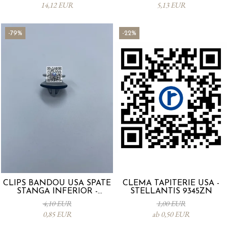
14,12 EUR
5,13 EUR
-79%
-22%
CLIPS BANDOU USA SPATE
CLEMA TAPITERIE USA -
STANGA INFERIOR -
STELLANTIS 9345ZN
KD5351SJ3A
4,10 EUR
1,00 EUR
0,85 EUR
ab 0,50 EUR