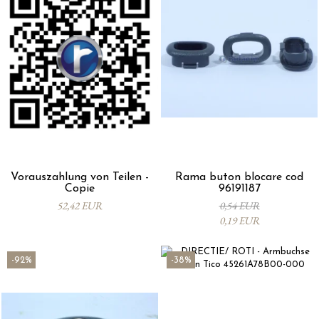
Vorauszahlung von Teilen -
Rama buton blocare cod
Copie
96191187
52,42 EUR
0,54 EUR
0,19 EUR
-92%
-38%