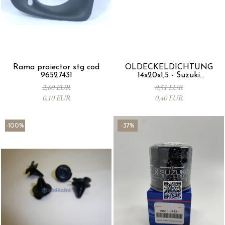
Rama proiector stg cod
ÖLDECKELDICHTUNG
96527431
14x20x1,5 - Suzuki
09168M14015-000
2,60 EUR
0,51 EUR
0,10 EUR
0,40 EUR
-100%
-37%