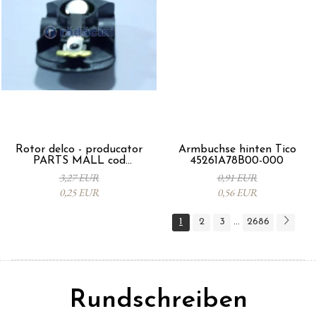
Rotor delco - producator
Armbuchse hinten Tico
PARTS MALL cod
45261A78B00-000
33310A78B00-000
3,27 EUR
0,91 EUR
0,25 EUR
0,56 EUR
1
2
3
2686
...
Rundschreiben