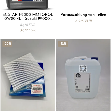
ECSTAR F9000 MOTORÖL
Vorauszahlung von Teilen
0W20 4L - Suzuki 99000-
229,07 EUR
21E20-047
82,18 EUR
37,12 EUR
-20%
-12%