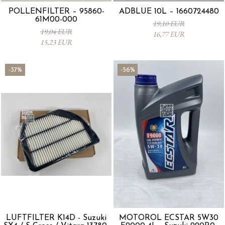
POLLENFILTER – 95860-
ADBLUE 10L – 1660724480
61M00-000
19,10 EUR
19,04 EUR
16,77 EUR
15,23 EUR
-37%
-56%
LUFTFILTER K14D - Suzuki
MOTORÖL ECSTAR 5W30