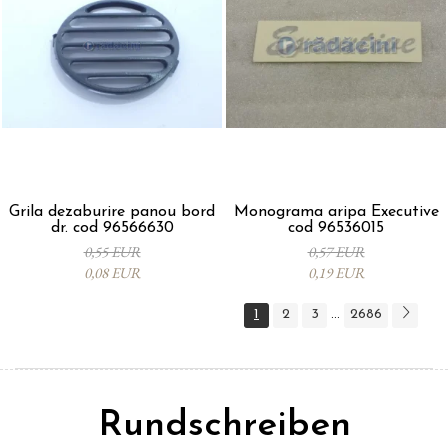
Grila dezaburire panou bord
Monograma aripa Executive
dr. cod 96566630
cod 96536015
0,55 EUR
0,57 EUR
0,08 EUR
0,19 EUR
1
2
3
2686
...
Rundschreiben