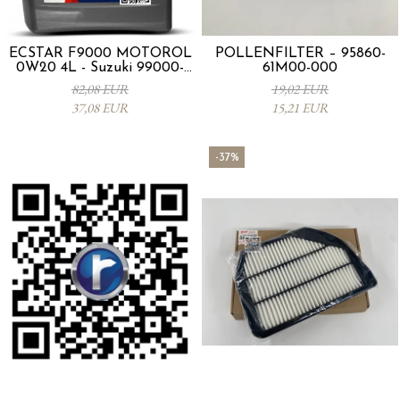
ECSTAR F9000 MOTORÖL
POLLENFILTER – 95860-
0W20 4L - Suzuki 99000-
61M00-000
21E20-047
82,08 EUR
19,02 EUR
37,08 EUR
15,21 EUR
-37%