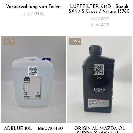
Vorauszahlung von Teilen
LUFTFILTER K14D - Suzuki
SX4 / S-Cross / Vitara 13780-
228,79 EUR
53SA0-000
34,74 EUR
21,84 EUR
-12%
-65%
ADBLUE 10L – 1660724480
ORIGINAL MAZDA ÖL