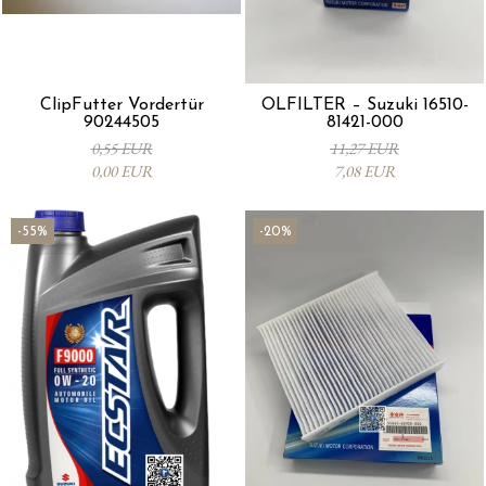
ClipFutter Vordertür
ÖLFILTER – Suzuki 16510-
90244505
81421-000
0,55 EUR
11,27 EUR
0,00 EUR
7,08 EUR
-55%
-20%