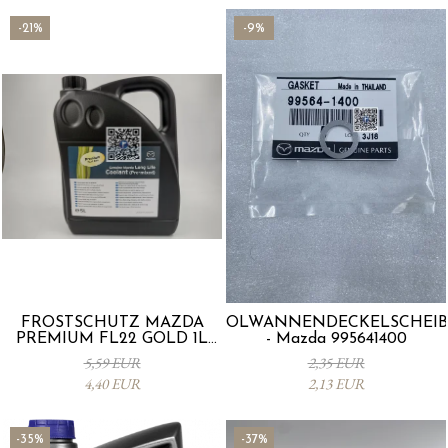
-21%
-9%
FROSTSCHUTZ MAZDA
ÖLWANNENDECKELSCHEIB
PREMIUM FL22 GOLD 1L
- Mazda 995641400
L247CL005 4X
5,59 EUR
2,35 EUR
4,40 EUR
2,13 EUR
-35%
-37%