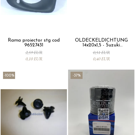
Rama proiector stg cod
ÖLDECKELDICHTUNG
96527431
14x20x1,5 - Suzuki
09168M14015-000
2,59 EUR
0,51 EUR
0,10 EUR
0,40 EUR
-100%
-37%