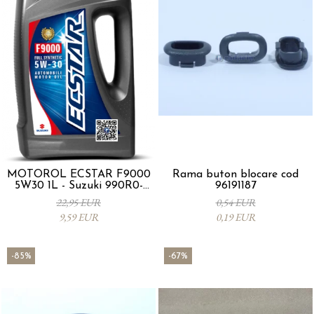
MOTORÖL ECSTAR F9000
Rama buton blocare cod
5W30 1L - Suzuki 990R0-
96191187
21E72-001
22,95 EUR
0,54 EUR
9,59 EUR
0,19 EUR
-85%
-67%