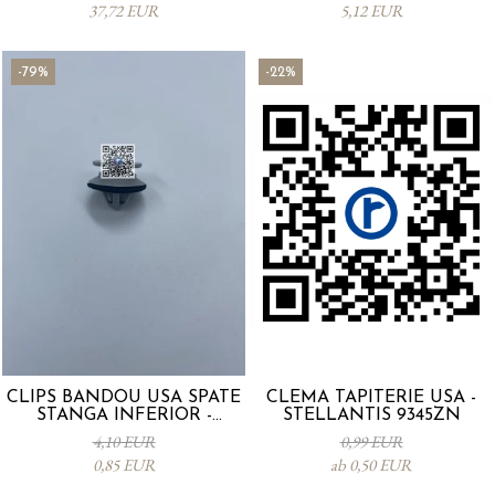
37,72 EUR
5,12 EUR
-79%
-22%
CLIPS BANDOU USA SPATE
CLEMA TAPITERIE USA -
STANGA INFERIOR -
STELLANTIS 9345ZN
KD5351SJ3A
4,10 EUR
0,99 EUR
0,85 EUR
ab 0,50 EUR