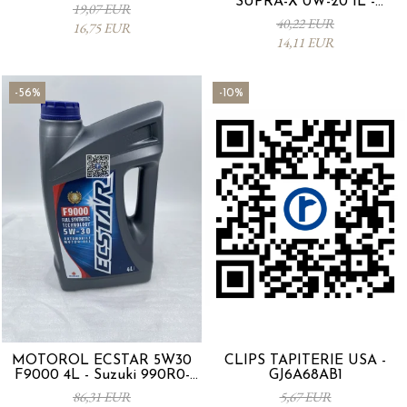
SUPRA-X 0W-20 1L -
19,07 EUR
0012MO0W20
40,22 EUR
16,75 EUR
14,11 EUR
-56%
-10%
MOTORÖL ECSTAR 5W30
CLIPS TAPITERIE USA -
F9000 4L - Suzuki 990R0-
GJ6A68AB1
21E72-004
86,31 EUR
5,67 EUR