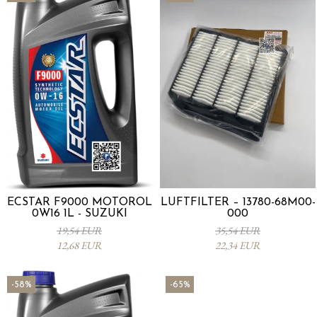
ECSTAR F9000 MOTORÖL
LUFTFILTER – 13780-68M00-
0W16 1L - SUZUKI
000
19,54 EUR
35,54 EUR
12,68 EUR
22,34 EUR
-58%
-65%