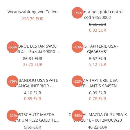
Vorauszahlung von Teilen
Siguranta bolt ghid control
-95%
cod 94530002
228,79 EUR
0,55 EUR
0,03 EUR
MOTORÖL ECSTAR 5W30
CLIPS TAPITERIE USA -
-56%
-10%
F9000 4L - Suzuki 990R0-
GJ6A68AB1
21E72-004
86,31 EUR
5,67 EUR
37,72 EUR
5,12 EUR
CLIPS BANDOU USA SPATE
CLEMA TAPITERIE USA -
-79%
-22%
STANGA INFERIOR -
STELLANTIS 9345ZN
KD5351SJ3A
4,10 EUR
0,99 EUR
0,85 EUR
0,78 EUR
FROSTSCHUTZ MAZDA
ORIGINAL MAZDA ÖL SUPRA-X
-21%
-65%
PREMIUM FL22 GOLD 1L
0W-20 1L - 0012MO0W20
L247CL005 4X
5,59 EUR
40,22 EUR