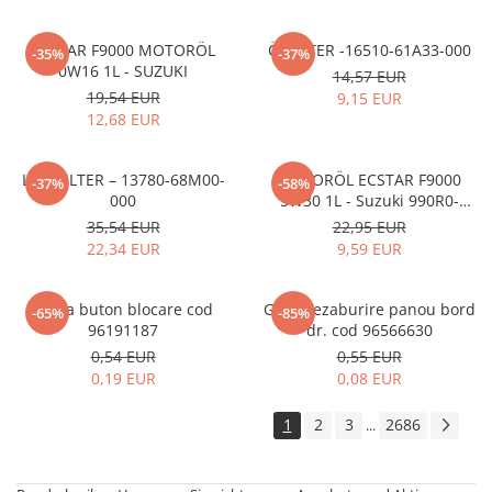
ECSTAR F9000 MOTORÖL
ÖLFILTER -16510-61A33-000
-35%
-37%
0W16 1L - SUZUKI
14,57 EUR
19,54 EUR
9,15 EUR
12,68 EUR
LUFTFILTER – 13780-68M00-
MOTORÖL ECSTAR F9000
-37%
-58%
000
5W30 1L - Suzuki 990R0-
21E72-001
35,54 EUR
22,95 EUR
22,34 EUR
9,59 EUR
Rama buton blocare cod
Grila dezaburire panou bord
-65%
-85%
96191187
dr. cod 96566630
0,54 EUR
0,55 EUR
0,19 EUR
0,08 EUR
1
2
3
2686
...