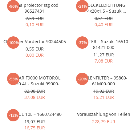
MOKKA / MOKKA X 2013-2019
SPARK M200 2005-2010
Rama proiector stg cod
ÖLDECKELDICHTUNG
Mazda CX-80 KL
SX4 S-CROSS Hybrid 48V 2020-
-96%
-21%
MOVANO
SPARK M300 2010-2018
96527431
14x20x1,5 - Suzuki
prezent
09168M14015-000
2,59 EUR
0,51 EUR
TIGRA-B 2004-2009
S-CROSS HYBRID 48V 2022-prezent
0,10 EUR
0,40 EUR
VECTRA-C 2002-2008
VITARA 2015-prezent
VIVARO
VITARA Hybrid 48V 2020-prezent
ClipFutter Vordertür 90244505
ÖLFILTER – Suzuki 16510-
-100%
-37%
81421-000
ZAFIRA
0,55 EUR
VITARA Strong Hybrid 140V 2022-
11,27 EUR
0,00 EUR
prezent
7,08 EUR
eVitara 2025-prezent
ECSTAR F9000 MOTORÖL
POLLENFILTER – 95860-
-55%
-20%
0W20 4L - Suzuki 99000-
61M00-000
21E20-047
82,08 EUR
19,02 EUR
37,08 EUR
15,21 EUR
ADBLUE 10L – 1660724480
Vorauszahlung von Teilen
-12%
19,07 EUR
228,79 EUR
16,75 EUR