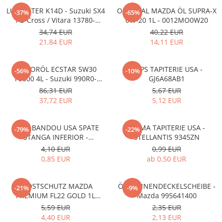
LUFTFILTER K14D - Suzuki SX4
ORIGINAL MAZDA ÖL SUPRA-X
-37%
-65%
/ S-Cross / Vitara 13780-
0W-20 1L - 0012MO0W20
53SA0-000
34,74 EUR
40,22 EUR
21,84 EUR
14,11 EUR
MOTORÖL ECSTAR 5W30
CLIPS TAPITERIE USA -
-56%
-10%
F9000 4L - Suzuki 990R0-
GJ6A68AB1
21E72-004
86,31 EUR
5,67 EUR
37,72 EUR
5,12 EUR
CLIPS BANDOU USA SPATE
CLEMA TAPITERIE USA -
-79%
-22%
STANGA INFERIOR -
STELLANTIS 9345ZN
KD5351SJ3A
4,10 EUR
0,99 EUR
0,85 EUR
ab 0,50 EUR
FROSTSCHUTZ MAZDA
ÖLWANNENDECKELSCHEIBE -
-21%
-9%
PREMIUM FL22 GOLD 1L
Mazda 995641400
L247CL005 4X
5,59 EUR
2,35 EUR
4,40 EUR
2,13 EUR