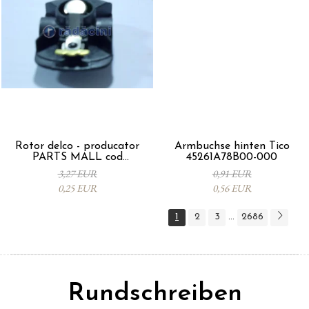
Rotor delco - producator
Armbuchse hinten Tico
PARTS MALL cod
45261A78B00-000
33310A78B00-000
3,27 EUR
0,91 EUR
0,25 EUR
0,56 EUR
1
2
3
2686
...
Rundschreiben