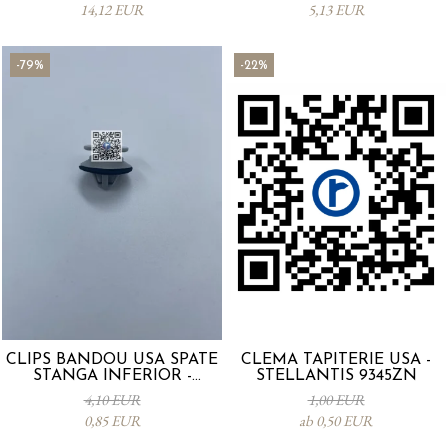
14,12 EUR
5,13 EUR
-79%
-22%
CLIPS BANDOU USA SPATE
CLEMA TAPITERIE USA -
STANGA INFERIOR -
STELLANTIS 9345ZN
KD5351SJ3A
4,10 EUR
1,00 EUR
0,85 EUR
ab 0,50 EUR