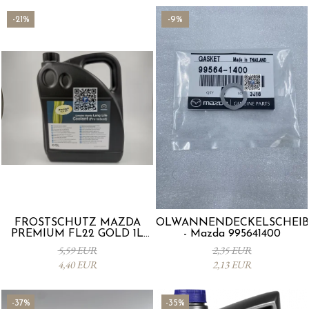
-21%
-9%
FROSTSCHUTZ MAZDA
ÖLWANNENDECKELSCHEIB
PREMIUM FL22 GOLD 1L
- Mazda 995641400
L247CL005 4X
5,59 EUR
2,35 EUR
4,40 EUR
2,13 EUR
-37%
-35%