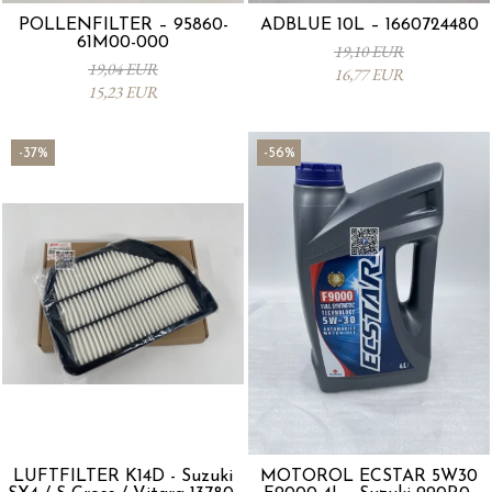
POLLENFILTER – 95860-
ADBLUE 10L – 1660724480
61M00-000
19,10 EUR
19,04 EUR
16,77 EUR
15,23 EUR
-37%
-56%
LUFTFILTER K14D - Suzuki
MOTORÖL ECSTAR 5W30