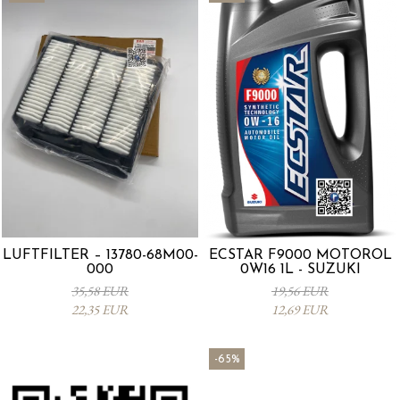
LUFTFILTER – 13780-68M00-
ECSTAR F9000 MOTORÖL
000
0W16 1L - SUZUKI
35,58 EUR
19,56 EUR
22,35 EUR
12,69 EUR
-65%