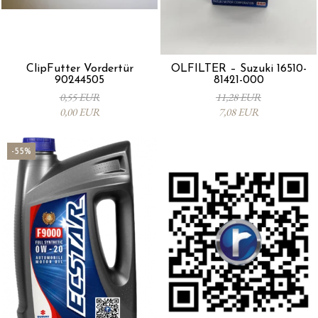
ClipFutter Vordertür
ÖLFILTER – Suzuki 16510-
90244505
81421-000
0,55 EUR
11,28 EUR
0,00 EUR
7,08 EUR
-55%