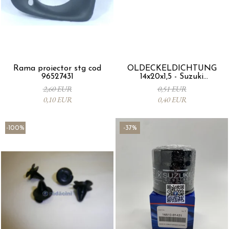
Rama proiector stg cod
ÖLDECKELDICHTUNG
96527431
14x20x1,5 - Suzuki
09168M14015-000
2,60 EUR
0,51 EUR
0,10 EUR
0,40 EUR
-100%
-37%