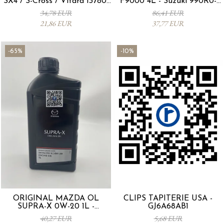
SX4 / S-Cross / Vitara 13780-
F9000 4L - Suzuki 990R0-
53SA0-000
21E72-004
34,78 EUR
86,41 EUR
21,86 EUR
37,77 EUR
-65%
-10%
ORIGINAL MAZDA ÖL
CLIPS TAPITERIE USA -
SUPRA-X 0W-20 1L -
GJ6A68AB1
0012MO0W20
40,27 EUR
5,68 EUR