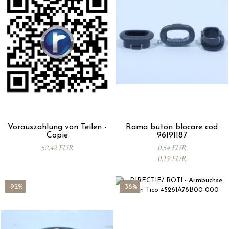
Vorauszahlung von Teilen -
Rama buton blocare cod
Copie
96191187
52,42 EUR
0,54 EUR
0,19 EUR
-92%
-38%