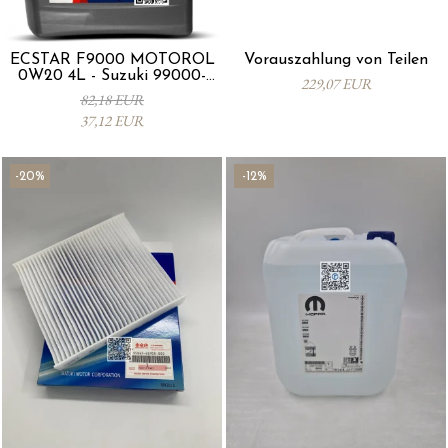
ECSTAR F9000 MOTORÖL
Vorauszahlung von Teilen
0W20 4L - Suzuki 99000-
229,07 EUR
21E20-047
82,18 EUR
37,12 EUR
-20%
-12%