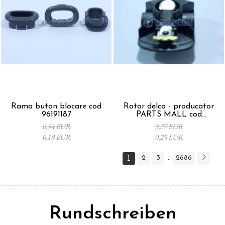
Rama buton blocare cod
Rotor delco - producator
96191187
PARTS MALL cod
33310A78B00-000
0,54 EUR
3,27 EUR
0,19 EUR
0,25 EUR
1
2
3
2686
...
Rundschreiben