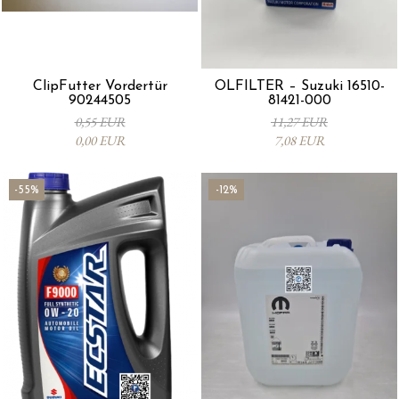
ClipFutter Vordertür
ÖLFILTER – Suzuki 16510-
90244505
81421-000
0,55 EUR
11,27 EUR
0,00 EUR
7,08 EUR
-55%
-12%