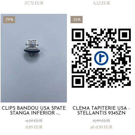
37,72 EUR
5,12 EUR
-79%
-22%
CLIPS BANDOU USA SPATE
CLEMA TAPITERIE USA -
STANGA INFERIOR -
STELLANTIS 9345ZN
KD5351SJ3A
4,10 EUR
0,99 EUR
0,85 EUR
ab 0,50 EUR