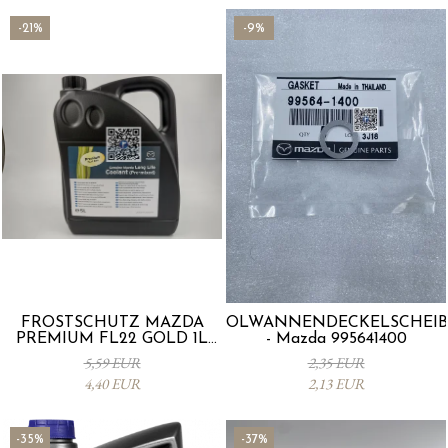
-21%
-9%
FROSTSCHUTZ MAZDA
ÖLWANNENDECKELSCHEIB
PREMIUM FL22 GOLD 1L
- Mazda 995641400
L247CL005 4X
5,59 EUR
2,35 EUR
4,40 EUR
2,13 EUR
-35%
-37%