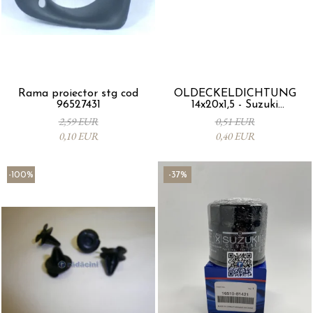
Rama proiector stg cod
ÖLDECKELDICHTUNG
96527431
14x20x1,5 - Suzuki
09168M14015-000
2,59 EUR
0,51 EUR
0,10 EUR
0,40 EUR
-100%
-37%