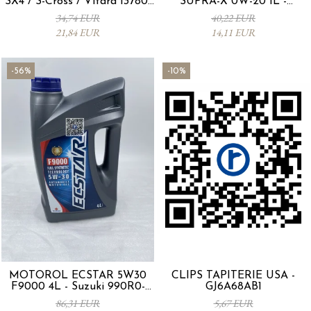
SX4 / S-Cross / Vitara 13780-
SUPRA-X 0W-20 1L -
53SA0-000
0012MO0W20
34,74 EUR
40,22 EUR
21,84 EUR
14,11 EUR
-56%
-10%
MOTORÖL ECSTAR 5W30
CLIPS TAPITERIE USA -
F9000 4L - Suzuki 990R0-
GJ6A68AB1
21E72-004
86,31 EUR
5,67 EUR