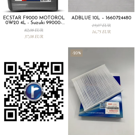
ECSTAR F9000 MOTORÖL
ADBLUE 10L – 1660724480
0W20 4L - Suzuki 99000-
19,07 EUR
21E20-047
82,08 EUR
16,75 EUR
37,08 EUR
-20%