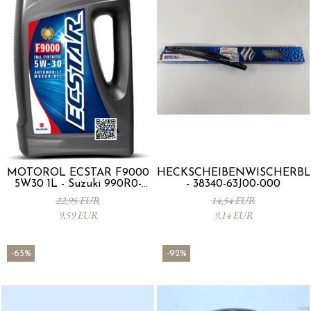
MOTORÖL ECSTAR F9000
HECKSCHEIBENWISCHERBL
5W30 1L - Suzuki 990R0-
- 38340-63J00-000
21E72-001
22,95 EUR
14,54 EUR
9,59 EUR
9,14 EUR
-65%
-92%