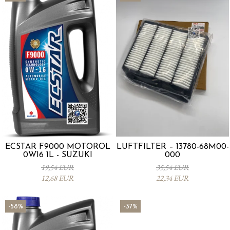
ECSTAR F9000 MOTORÖL
LUFTFILTER – 13780-68M00-
0W16 1L - SUZUKI
000
19,54 EUR
35,54 EUR
12,68 EUR
22,34 EUR
-58%
-37%