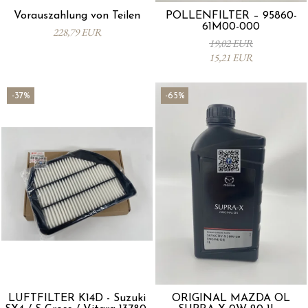
Vorauszahlung von Teilen
POLLENFILTER – 95860-
61M00-000
228,79 EUR
19,02 EUR
15,21 EUR
-37%
-65%
LUFTFILTER K14D - Suzuki
ORIGINAL MAZDA ÖL