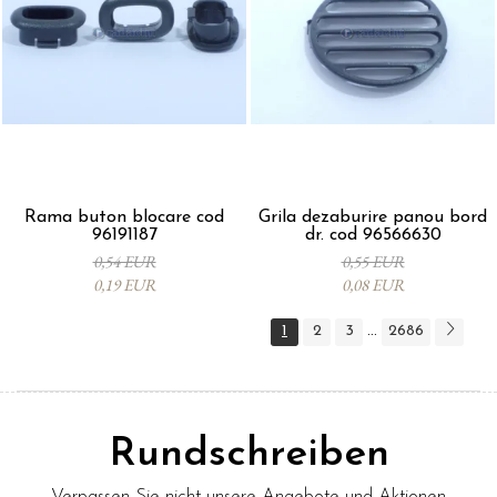
Rama buton blocare cod
Grila dezaburire panou bord
96191187
dr. cod 96566630
0,54 EUR
0,55 EUR
0,19 EUR
0,08 EUR
1
2
3
2686
...
Rundschreiben
Verpassen Sie nicht unsere Angebote und Aktionen