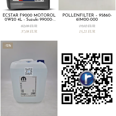
ECSTAR F9000 MOTORÖL
POLLENFILTER – 95860-
0W20 4L - Suzuki 99000-
61M00-000
21E20-047
82,08 EUR
19,02 EUR
37,08 EUR
15,21 EUR
-12%