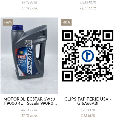
53SA0-000
0012MO0W20
34,74 EUR
40,22 EUR
21,84 EUR
14,11 EUR
-56%
-10%
MOTORÖL ECSTAR 5W30
CLIPS TAPITERIE USA -
F9000 4L - Suzuki 990R0-
GJ6A68AB1
21E72-004
86,31 EUR
5,67 EUR
37,72 EUR
5,12 EUR