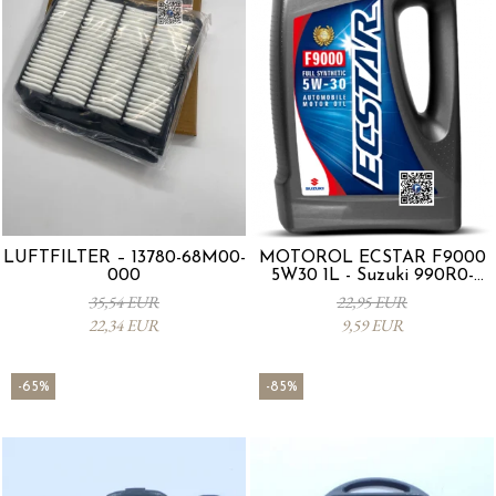
LUFTFILTER – 13780-68M00-
MOTORÖL ECSTAR F9000
000
5W30 1L - Suzuki 990R0-
21E72-001
35,54 EUR
22,95 EUR
22,34 EUR
9,59 EUR
-65%
-85%