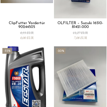
ClipFutter Vordertür
ÖLFILTER – Suzuki 16510-
90244505
81421-000
0,55 EUR
11,27 EUR
0,00 EUR
7,08 EUR
-55%
-20%