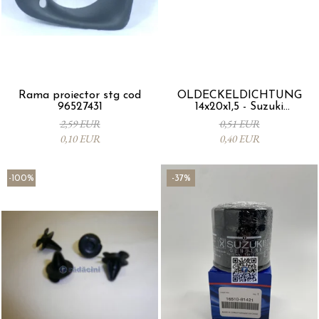
Rama proiector stg cod
ÖLDECKELDICHTUNG
96527431
14x20x1,5 - Suzuki
09168M14015-000
2,59 EUR
0,51 EUR
0,10 EUR
0,40 EUR
-100%
-37%