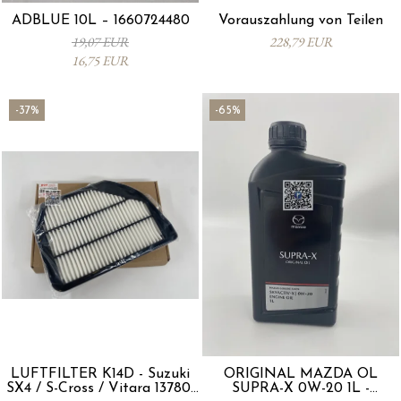
ADBLUE 10L – 1660724480
Vorauszahlung von Teilen
19,07 EUR
228,79 EUR
16,75 EUR
-37%
-65%
LUFTFILTER K14D - Suzuki
ORIGINAL MAZDA ÖL
SX4 / S-Cross / Vitara 13780-
SUPRA-X 0W-20 1L -