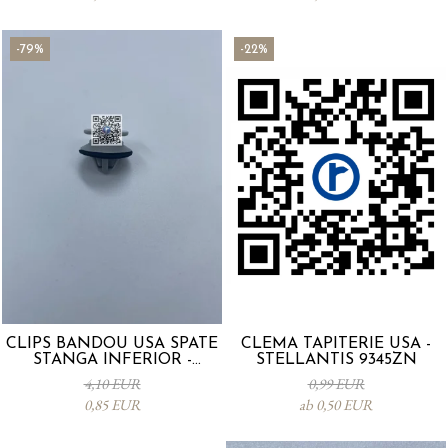
-79%
-22%
CLIPS BANDOU USA SPATE
CLEMA TAPITERIE USA -
STANGA INFERIOR -
STELLANTIS 9345ZN
KD5351SJ3A
4,10 EUR
0,99 EUR
0,85 EUR
ab 0,50 EUR