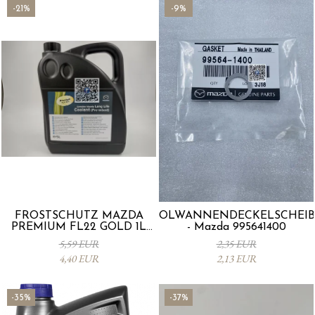
-21%
-9%
FROSTSCHUTZ MAZDA
ÖLWANNENDECKELSCHEIB
PREMIUM FL22 GOLD 1L
- Mazda 995641400
L247CL005 4X
5,59 EUR
2,35 EUR
4,40 EUR
2,13 EUR
-35%
-37%