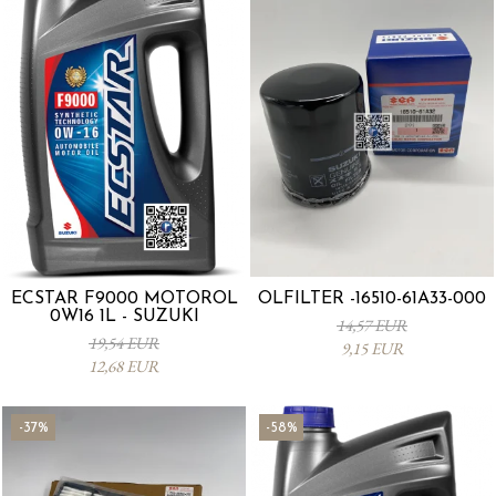
ECSTAR F9000 MOTORÖL
ÖLFILTER -16510-61A33-000
0W16 1L - SUZUKI
14,57 EUR
19,54 EUR
9,15 EUR
12,68 EUR
-37%
-58%