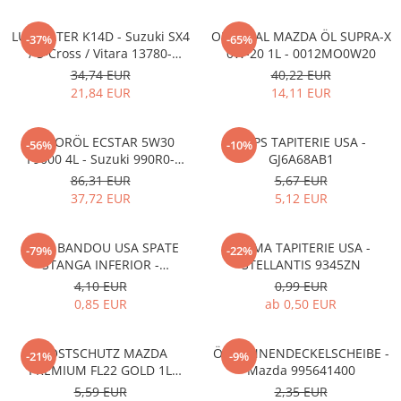
LUFTFILTER K14D - Suzuki SX4
ORIGINAL MAZDA ÖL SUPRA-X
-37%
-65%
/ S-Cross / Vitara 13780-
0W-20 1L - 0012MO0W20
53SA0-000
34,74 EUR
40,22 EUR
21,84 EUR
14,11 EUR
MOTORÖL ECSTAR 5W30
CLIPS TAPITERIE USA -
-56%
-10%
F9000 4L - Suzuki 990R0-
GJ6A68AB1
21E72-004
86,31 EUR
5,67 EUR
37,72 EUR
5,12 EUR
CLIPS BANDOU USA SPATE
CLEMA TAPITERIE USA -
-79%
-22%
STANGA INFERIOR -
STELLANTIS 9345ZN
KD5351SJ3A
4,10 EUR
0,99 EUR
0,85 EUR
ab 0,50 EUR
FROSTSCHUTZ MAZDA
ÖLWANNENDECKELSCHEIBE -
-21%
-9%
PREMIUM FL22 GOLD 1L
Mazda 995641400
L247CL005 4X
5,59 EUR
2,35 EUR