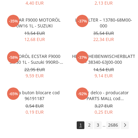
4,40 EUR
2,13 EUR
ECSTAR F9000 MOTORÖL
LUFTFILTER – 13780-68M00-
-35%
-37%
0W16 1L - SUZUKI
000
19,54 EUR
35,54 EUR
12,68 EUR
22,34 EUR
MOTORÖL ECSTAR F9000
HECKSCHEIBENWISCHERBLATT
-58%
-37%
5W30 1L - Suzuki 990R0-
- 38340-63J00-000
21E72-001
22,95 EUR
14,54 EUR
9,59 EUR
9,14 EUR
Rama buton blocare cod
Rotor delco - producator
-65%
-92%
96191187
PARTS MALL cod
33310A78B00-000
0,54 EUR
3,27 EUR
0,19 EUR
0,25 EUR
1
2
3
2686
...