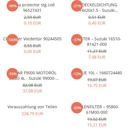
MOKKA / MOKKA X 2013-2019
SPARK M200 2005-2010
Rama proiector stg cod
ÖLDECKELDICHTUNG
Mazda CX-80 KL
SX4 S-CROSS Hybrid 48V 2020-
-96%
-21%
MOVANO
SPARK M300 2010-2018
96527431
14x20x1,5 - Suzuki
prezent
09168M14015-000
2,59 EUR
0,51 EUR
TIGRA-B 2004-2009
S-CROSS HYBRID 48V 2022-prezent
0,10 EUR
0,40 EUR
VECTRA-C 2002-2008
VITARA 2015-prezent
VIVARO
VITARA Hybrid 48V 2020-prezent
ClipFutter Vordertür 90244505
ÖLFILTER – Suzuki 16510-
-100%
-37%
81421-000
ZAFIRA
0,55 EUR
VITARA Strong Hybrid 140V 2022-
11,27 EUR
0,00 EUR
prezent
7,08 EUR
eVitara 2025-prezent
ECSTAR F9000 MOTORÖL
ADBLUE 10L – 1660724480
-55%
-12%
0W20 4L - Suzuki 99000-
19,07 EUR
21E20-047
82,08 EUR
16,75 EUR
37,08 EUR
Vorauszahlung von Teilen
POLLENFILTER – 95860-
-20%
61M00-000
228,79 EUR
19,02 EUR
15,21 EUR