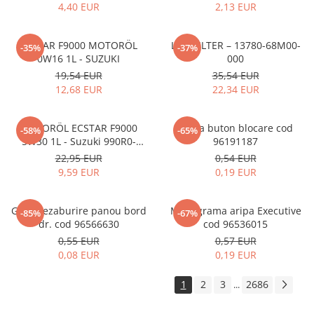
4,40 EUR
2,13 EUR
ECSTAR F9000 MOTORÖL
LUFTFILTER – 13780-68M00-
-35%
-37%
0W16 1L - SUZUKI
000
19,54 EUR
35,54 EUR
12,68 EUR
22,34 EUR
MOTORÖL ECSTAR F9000
Rama buton blocare cod
-58%
-65%
5W30 1L - Suzuki 990R0-
96191187
21E72-001
22,95 EUR
0,54 EUR
9,59 EUR
0,19 EUR
Grila dezaburire panou bord
Monograma aripa Executive
-85%
-67%
dr. cod 96566630
cod 96536015
0,55 EUR
0,57 EUR
0,08 EUR
0,19 EUR
1
2
3
2686
...