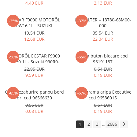
4,40 EUR
2,13 EUR
ECSTAR F9000 MOTORÖL
LUFTFILTER – 13780-68M00-
-35%
-37%
0W16 1L - SUZUKI
000
19,54 EUR
35,54 EUR
12,68 EUR
22,34 EUR
MOTORÖL ECSTAR F9000
Rama buton blocare cod
-58%
-65%
5W30 1L - Suzuki 990R0-
96191187
21E72-001
22,95 EUR
0,54 EUR
9,59 EUR
0,19 EUR
Grila dezaburire panou bord
Monograma aripa Executive
-85%
-67%
dr. cod 96566630
cod 96536015
0,55 EUR
0,57 EUR
0,08 EUR
0,19 EUR
1
2
3
2686
...