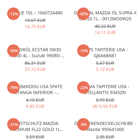
ADBLUE 10L – 1660724480
ORIGINAL MAZDA ÖL SUPRA-X
-12%
-65%
0W-20 1L - 0012MO0W20
19,07 EUR
40,22 EUR
16,75 EUR
14,11 EUR
MOTORÖL ECSTAR 5W30
CLIPS TAPITERIE USA -
-56%
-10%
F9000 4L - Suzuki 990R0-
GJ6A68AB1
21E72-004
86,31 EUR
5,67 EUR
37,72 EUR
5,12 EUR
CLIPS BANDOU USA SPATE
CLEMA TAPITERIE USA -
-79%
-22%
STANGA INFERIOR -
STELLANTIS 9345ZN
KD5351SJ3A
4,10 EUR
0,99 EUR
0,85 EUR
ab 0,50 EUR
FROSTSCHUTZ MAZDA
ÖLWANNENDECKELSCHEIBE -
-21%
-9%
PREMIUM FL22 GOLD 1L
Mazda 995641400
L247CL005 4X
5,59 EUR
2,35 EUR