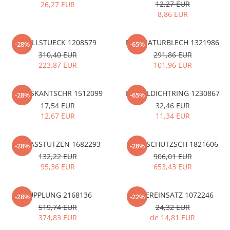
12,27 EUR
26,27 EUR
8,86 EUR
FUELLSTUECK 1208579
REPARATURBLECH 1321986
-28%
-65%
310,40 EUR
291,86 EUR
223,87 EUR
101,96 EUR
SECHSKANTSCHR 1512099
RADIALDICHTRING 1230867
-28%
-65%
17,54 EUR
32,46 EUR
12,67 EUR
11,34 EUR
EINLASSTUTZEN 1682293
WINDSCHUTZSCH 1821606
-28%
-28%
132,22 EUR
906,01 EUR
95,36 EUR
653,43 EUR
KUPPLUNG 2168136
FILTEREINSATZ 1072246
-28%
-22%
519,74 EUR
24,32 EUR
374,83 EUR
de 14,81 EUR