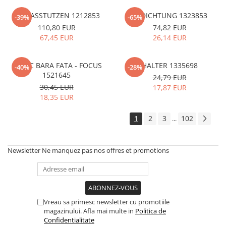
AUSLASSTUTZEN 1212853
ABDICHTUNG 1323853
-39%
-65%
110,80 EUR
74,82 EUR
67,45 EUR
26,14 EUR
CAPAC BARA FATA - FOCUS
HALTER 1335698
-40%
-28%
1521645
24,79 EUR
30,45 EUR
17,87 EUR
18,35 EUR
1
2
3
102
...
Newsletter
Ne manquez pas nos offres et promotions
Vreau sa primesc newsletter cu promotiile
magazinului. Afla mai multe in
Politica de
Confidentialitate