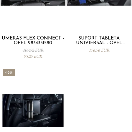
UMERAS FLEX CONNECT -
SUPORT TABLETA
OPEL 9834351580
UNIVIERSAL - OPEL
39092067
109,92 EUR
176,96 EUR
95,29 EUR
-16%