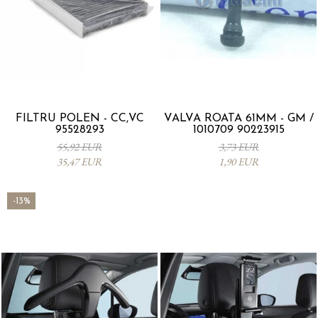
FILTRU POLEN - CC,VC
VALVA ROATA 61MM - GM /
95528293
1010709 90223915
55,92 EUR
3,73 EUR
35,47 EUR
1,90 EUR
-13%