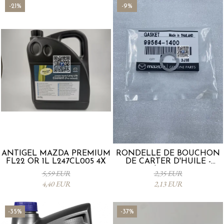
-21%
-9%
ANTIGEL MAZDA PREMIUM
RONDELLE DE BOUCHON
FL22 OR 1L L247CL005 4X
DE CARTER D'HUILE -
Mazda 995641400
5,59 EUR
2,35 EUR
4,40 EUR
2,13 EUR
-35%
-37%