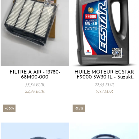
FILTRE À AIR - 13780-
HUILE MOTEUR ECSTAR
68M00-000
F9000 5W30 1L - Suzuki
990R0-21E72-001
35,54 EUR
22,95 EUR
22,34 EUR
9,59 EUR
-65%
-85%