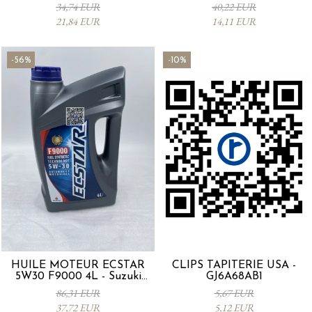
53SA0-000
0012MO0W20
34,74 EUR
40,22 EUR
21,84 EUR
14,11 EUR
-56%
-10%
HUILE MOTEUR ECSTAR
CLIPS TAPITERIE USA -
5W30 F9000 4L - Suzuki
GJ6A68AB1
990R0-21E72-004
86,31 EUR
5,67 EUR
37,72 EUR
5,12 EUR