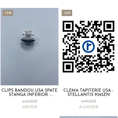
-79%
-22%
CLIPS BANDOU USA SPATE
CLEMA TAPITERIE USA -
STANGA INFERIOR -
STELLANTIS 9345ZN
KD5351SJ3A
4,10 EUR
0,99 EUR
0,85 EUR
de 0,50 EUR