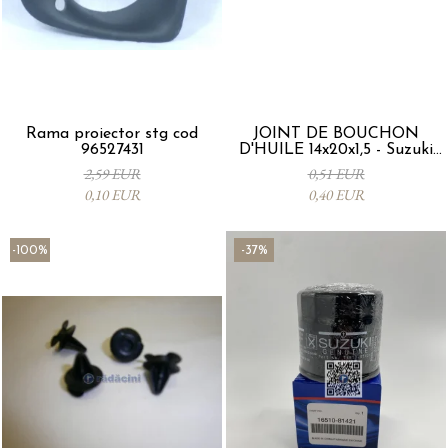
Rama proiector stg cod
JOINT DE BOUCHON
96527431
D'HUILE 14x20x1,5 - Suzuki
09168M14015-000
2,59 EUR
0,51 EUR
0,10 EUR
0,40 EUR
-100%
-37%