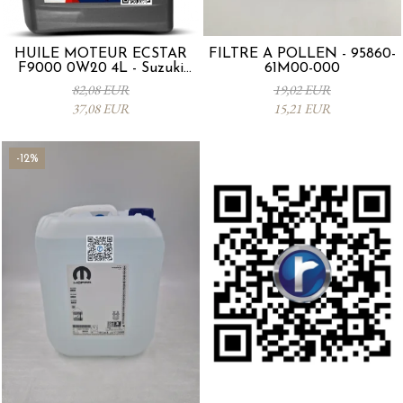
HUILE MOTEUR ECSTAR
FILTRE À POLLEN - 95860-
F9000 0W20 4L - Suzuki
61M00-000
99000-21E20-047
82,08 EUR
19,02 EUR
37,08 EUR
15,21 EUR
-12%