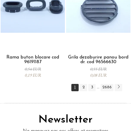
Rama buton blocare cod
Grila dezaburire panou bord
96191187
dr. cod 96566630
0,54 EUR
0,55 EUR
0,19 EUR
0,08 EUR
1
2
3
2686
...
Newsletter
Ne manquez pas nos offres et promotions