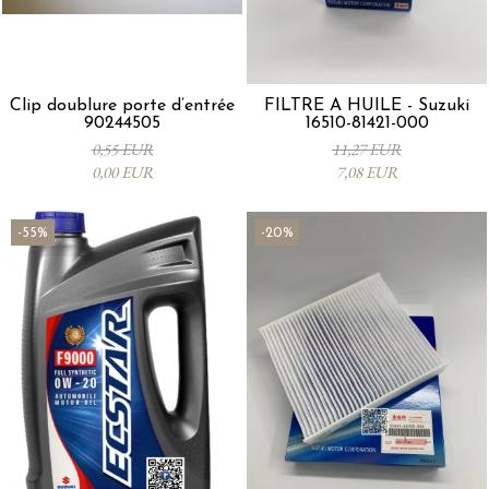
Clip doublure porte d’entrée
FILTRE À HUILE - Suzuki
90244505
16510-81421-000
0,55 EUR
11,27 EUR
0,00 EUR
7,08 EUR
-55%
-20%