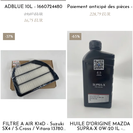
ADBLUE 10L - 1660724480
Paiement anticipé des pièces -
19,07 EUR
228,79 EUR
16,75 EUR
-37%
-65%
FILTRE À AIR K14D - Suzuki
HUILE D'ORIGINE MAZDA
SX4 / S-Cross / Vitara 13780-
SUPRA-X 0W-20 1L -