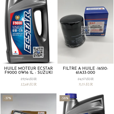
HUILE MOTEUR ECSTAR
FILTRE À HUILE -16510-
F9000 0W16 1L - SUZUKI
61A33-000
19,54 EUR
14,57 EUR
12,68 EUR
9,15 EUR
-37%
-58%