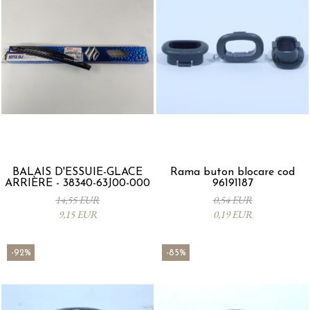
BALAIS D'ESSUIE-GLACE
Rama buton blocare cod
ARRIÈRE - 38340-63J00-000
96191187
14,55 EUR
0,54 EUR
9,15 EUR
0,19 EUR
-92%
-85%