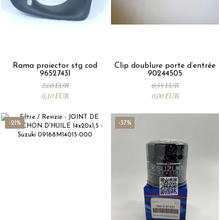
Rama proiector stg cod
Clip doublure porte d’entrée
96527431
90244505
2,60 EUR
0,55 EUR
0,10 EUR
0,00 EUR
-21%
-37%