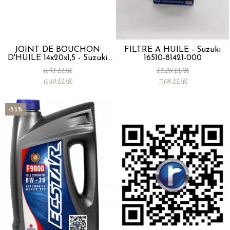
JOINT DE BOUCHON
FILTRE À HUILE - Suzuki
D'HUILE 14x20x1,5 - Suzuki
16510-81421-000
09168M14015-000
0,51 EUR
11,28 EUR
0,40 EUR
7,08 EUR
-55%