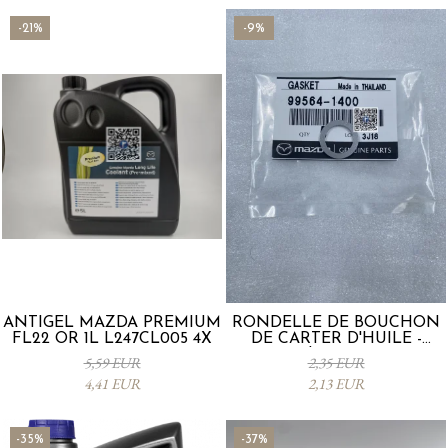
-21%
-9%
ANTIGEL MAZDA PREMIUM
RONDELLE DE BOUCHON
FL22 OR 1L L247CL005 4X
DE CARTER D'HUILE -
Mazda 995641400
5,59 EUR
2,35 EUR
4,41 EUR
2,13 EUR
-35%
-37%