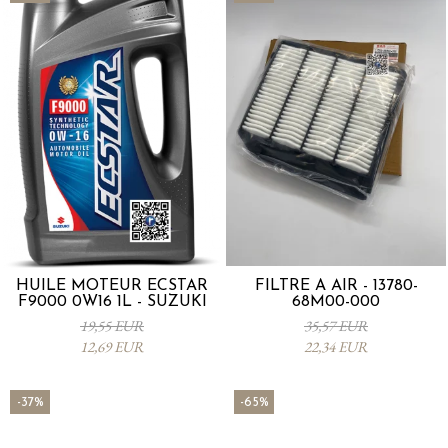
HUILE MOTEUR ECSTAR
FILTRE À AIR - 13780-
F9000 0W16 1L - SUZUKI
68M00-000
19,55 EUR
35,57 EUR
12,69 EUR
22,34 EUR
-37%
-65%