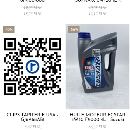
61M00-000
SUPRA-X 0W-20 1L -
0012MO0W20
19,03 EUR
40,25 EUR
15,23 EUR
14,12 EUR
-10%
-56%
CLIPS TAPITERIE USA -
HUILE MOTEUR ECSTAR
GJ6A68AB1
5W30 F9000 4L - Suzuki
990R0-21E72-004
5,67 EUR
86,37 EUR