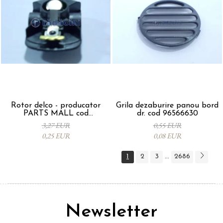
Rotor delco - producator
Grila dezaburire panou bord
PARTS MALL cod
dr. cod 96566630
33310A78B00-000
3,27 EUR
0,55 EUR
0,25 EUR
0,08 EUR
1
2
3
2686
...
Newsletter