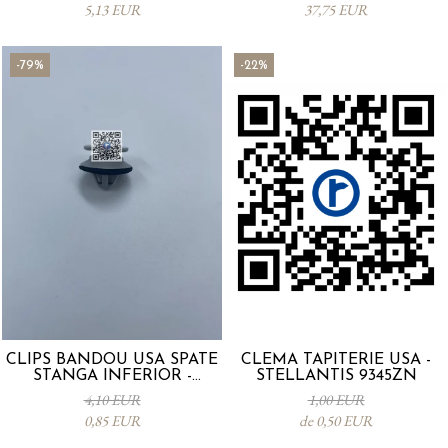
5,13 EUR
37,75 EUR
-79%
-22%
CLIPS BANDOU USA SPATE
CLEMA TAPITERIE USA -
STANGA INFERIOR -
STELLANTIS 9345ZN
KD5351SJ3A
4,10 EUR
1,00 EUR
0,85 EUR
de 0,50 EUR