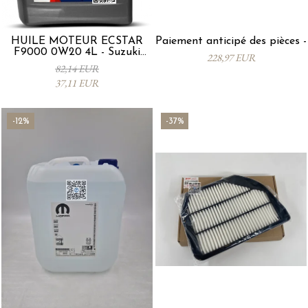
HUILE MOTEUR ECSTAR
Paiement anticipé des pièces -
F9000 0W20 4L - Suzuki
228,97 EUR
99000-21E20-047
82,14 EUR
37,11 EUR
-12%
-37%