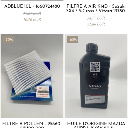
ADBLUE 10L - 1660724480
FILTRE À AIR K14D - Suzuki
SX4 / S-Cross / Vitara 13780-
19,09 EUR
53SA0-000
34,77 EUR
16,76 EUR
21,86 EUR
-20%
-65%
FILTRE À POLLEN - 95860-
HUILE D'ORIGINE MAZDA