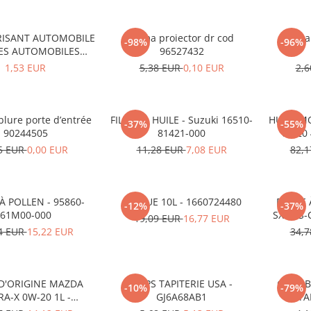
ISANT AUTOMOBILE
Rama proiector dr cod
Rama 
-98%
-96%
CES AUTOMOBILES
96527432
RADACINI
1,53 EUR
5,38 EUR
0,10 EUR
2,
blure porte d’entrée
FILTRE À HUILE - Suzuki 16510-
HUILE M
-37%
-55%
90244505
81421-000
0W20 4
5 EUR
0,00 EUR
11,28 EUR
7,08 EUR
82,
 À POLLEN - 95860-
ADBLUE 10L - 1660724480
FILTRE 
-12%
-37%
61M00-000
SX4 / S-
19,09 EUR
16,77 EUR
4 EUR
15,22 EUR
34,
 D'ORIGINE MAZDA
CLIPS TAPITERIE USA -
CLIPS 
-10%
-79%
RA-X 0W-20 1L -
GJ6A68AB1
STA
012MO0W20