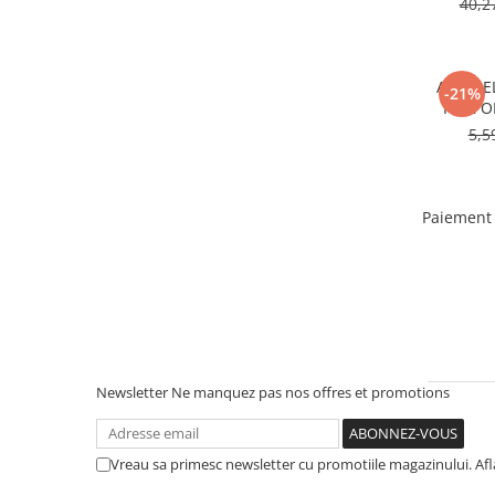
40,2
ANTIGE
-21%
FL22 O
5,5
Paiement 
Newsletter
Ne manquez pas nos offres et promotions
Vreau sa primesc newsletter cu promotiile magazinului. Af