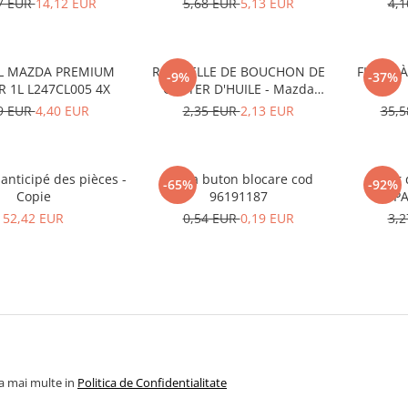
7 EUR
14,12 EUR
5,68 EUR
5,13 EUR
4,
L MAZDA PREMIUM
RONDELLE DE BOUCHON DE
FILTRE À
-9%
-37%
R 1L L247CL005 4X
CARTER D'HUILE - Mazda
995641400
9 EUR
4,40 EUR
2,35 EUR
2,13 EUR
35,
anticipé des pièces -
Rama buton blocare cod
Rotor 
-65%
-92%
Copie
96191187
PA
33
52,42 EUR
0,54 EUR
0,19 EUR
3,
la mai multe in
Politica de Confidentialitate