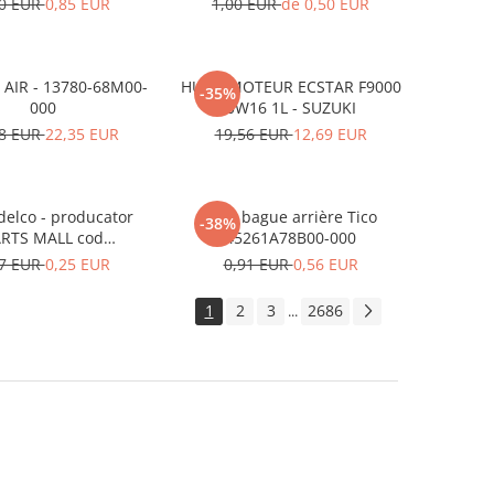
10 EUR
0,85 EUR
1,00 EUR
de 0,50 EUR
 AIR - 13780-68M00-
HUILE MOTEUR ECSTAR F9000
-35%
000
0W16 1L - SUZUKI
58 EUR
22,35 EUR
19,56 EUR
12,69 EUR
delco - producator
Bras bague arrière Tico
-38%
RTS MALL cod
45261A78B00-000
310A78B00-000
27 EUR
0,25 EUR
0,91 EUR
0,56 EUR
1
2
3
2686
...