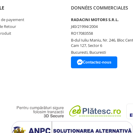
LE
DONNÉES COMMERCIALES
 de payement
RADACINI MOTORS S.R.L.
de Retour
J40/21994/2004
Produit
RO17083558
B-dul Iuliu Maniu, Nr. 246, Bloc Centr
Cam 127, Sector 6
Bucuresti, Bucuresti
Contactez-nous