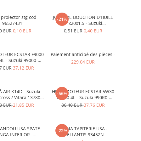
proiector stg cod
JOINT DE BOUCHON D'HUILE
-21%
96527431
14x20x1,5 - Suzuki
09168M14015-000
60 EUR
0,10 EUR
0,51 EUR
0,40 EUR
OTEUR ECSTAR F9000
Paiement anticipé des pièces -
L - Suzuki 99000-
229,04 EUR
21E20-047
17 EUR
37,12 EUR
À AIR K14D - Suzuki
HUILE MOTEUR ECSTAR 5W30
-56%
Cross / Vitara 13780-
F9000 4L - Suzuki 990R0-
53SA0-000
21E72-004
78 EUR
21,85 EUR
86,40 EUR
37,76 EUR
BANDOU USA SPATE
CLEMA TAPITERIE USA -
-22%
NGA INFERIOR -
STELLANTIS 9345ZN
KD5351SJ3A