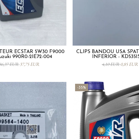
TEUR ECSTAR 5W30 F9000
CLIPS BANDOU USA SPA
Suzuki 990R0-21E72-004
INFERIOR - KD5351
86,37 EUR
37,75 EUR
4,10 EUR
0,85 EUR
-35%