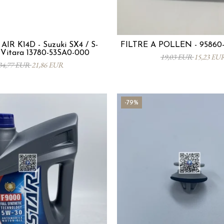
AIR K14D - Suzuki SX4 / S-
FILTRE À POLLEN - 95860
 Vitara 13780-53SA0-000
19,03 EUR
15,23 EU
34,77 EUR
21,86 EUR
-79%