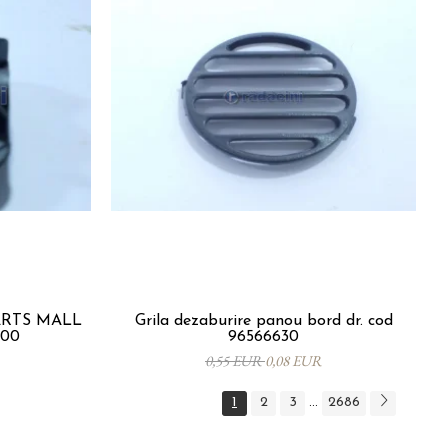
PARTS MALL
Grila dezaburire panou bord dr. cod
000
96566630
0,55 EUR
0,08 EUR
1
2
3
2686
...