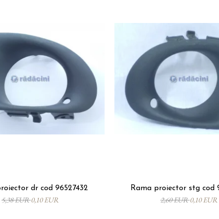
oiector dr cod 96527432
Rama proiector stg cod 
5,38 EUR
0,10 EUR
2,60 EUR
0,10 EUR