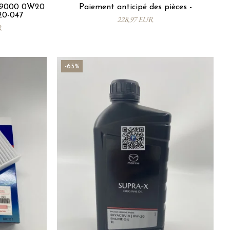
9000 0W20
Paiement anticipé des pièces -
20-047
228,97 EUR
R
-65%