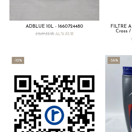
ADBLUE 10L - 1660724480
FILTRE À 
Cross /
19,09 EUR
16,76 EUR
-10%
-56%