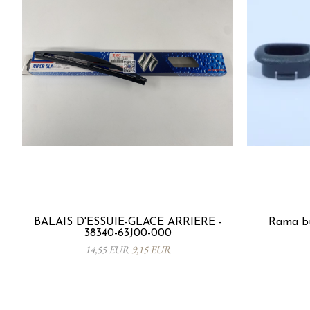
BALAIS D'ESSUIE-GLACE ARRIÈRE -
Rama bu
38340-63J00-000
14,55 EUR
9,15 EUR