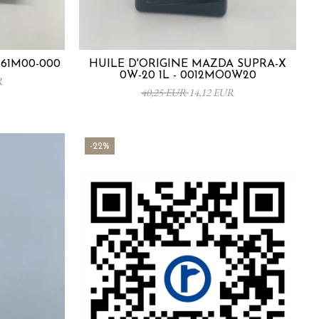
-61M00-000
HUILE D'ORIGINE MAZDA SUPRA-X
0W-20 1L - 0012MO0W20
R
40,25 EUR
14,12 EUR
-22%