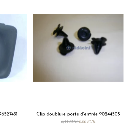
96527431
Clip doublure porte d’entrée 90244505
0,55 EUR
0,00 EUR