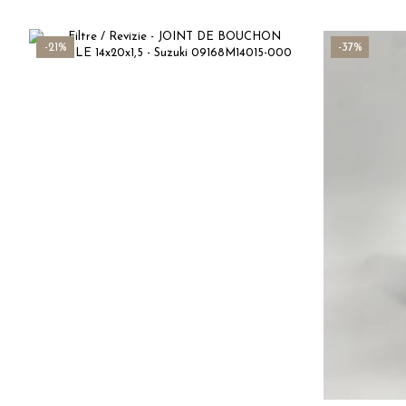
-21%
-37%