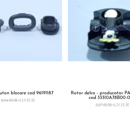
ton blocare cod 96191187
Rotor delco - producator 
cod 33310A78B00-
0,54 EUR
0,19 EUR
3,27 EUR
0,25 EUR