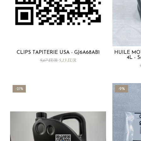
CLIPS TAPITERIE USA - GJ6A68AB1
HUILE MO
4L - 
5,67 EUR
5,13 EUR
-21%
-9%