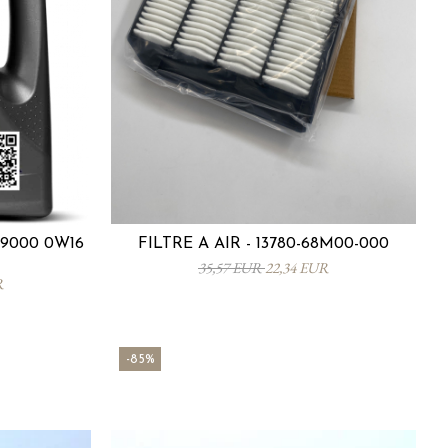
9000 0W16
FILTRE À AIR - 13780-68M00-000
35,57 EUR
22,34 EUR
R
-85%