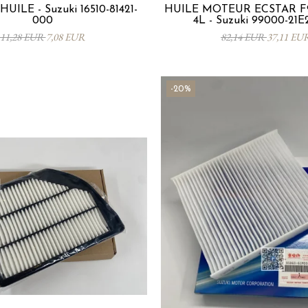
HUILE - Suzuki 16510-81421-
HUILE MOTEUR ECSTAR F
000
4L - Suzuki 99000-21E
11,28 EUR
7,08 EUR
82,14 EUR
37,11 EU
-20%