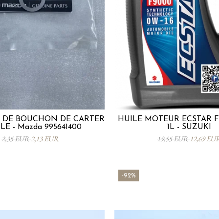
 DE BOUCHON DE CARTER
HUILE MOTEUR ECSTAR F
LE - Mazda 995641400
1L - SUZUKI
2,35 EUR
2,13 EUR
19,55 EUR
12,69 EU
-92%