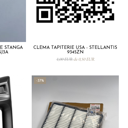
TE STANGA
CLEMA TAPITERIE USA - STELLANTIS
SJ3A
9345ZN
1,00 EUR
de 0,50 EUR
-37%