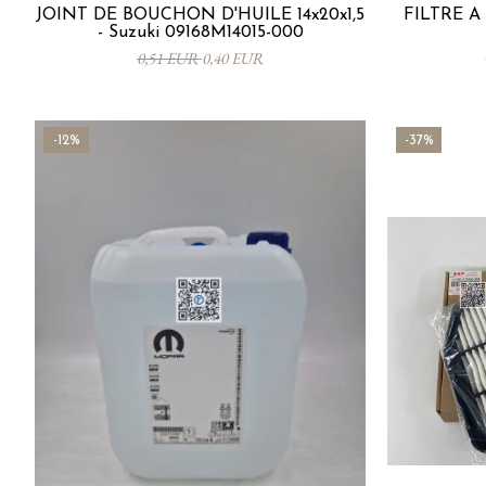
JOINT DE BOUCHON D'HUILE 14x20x1,5
FILTRE À 
- Suzuki 09168M14015-000
0,51 EUR
0,40 EUR
-12%
-37%