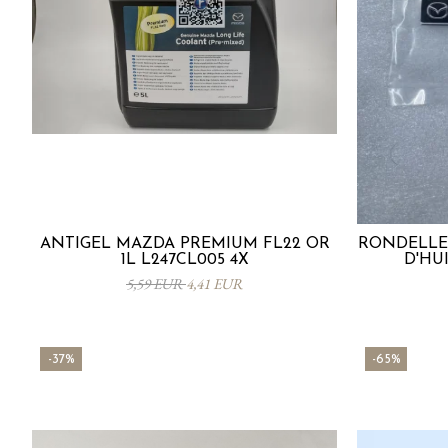
ANTIGEL MAZDA PREMIUM FL22 OR
RONDELLE
1L L247CL005 4X
D'HUI
5,59 EUR
4,41 EUR
-37%
-65%