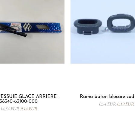
'ESSUIE-GLACE ARRIÈRE -
Rama buton blocare cod 
38340-63J00-000
0,54 EUR
0,19 EUR
14,54 EUR
9,14 EUR