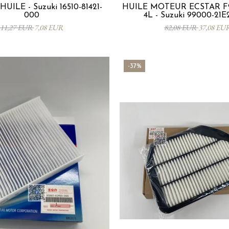
HUILE - Suzuki 16510-81421-
HUILE MOTEUR ECSTAR F
000
4L - Suzuki 99000-21E
11,27 EUR
7,08 EUR
82,08 EUR
37,08 EU
-37%