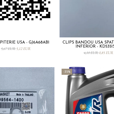
PITERIE USA - GJ6A68AB1
CLIPS BANDOU USA SPA
INFERIOR - KD5351
5,67 EUR
5,12 EUR
4,10 EUR
0,85 EUR
-35%