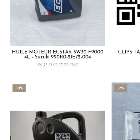
HUILE MOTEUR ECSTAR 5W30 F9000
CLIPS TA
4L - Suzuki 990R0-21E72-004
86,31 EUR
37,72 EUR
-21%
-9%