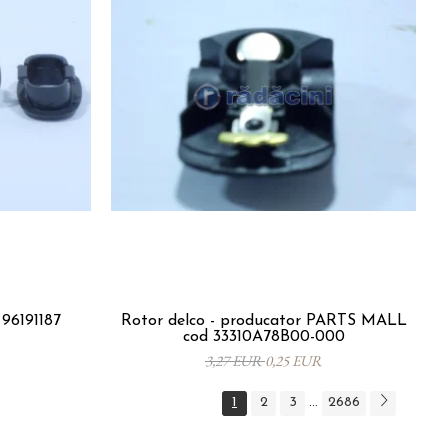
96191187
Rotor delco - producator PARTS MALL
cod 33310A78B00-000
3,27 EUR
0,25 EUR
1
2
3
2686
...