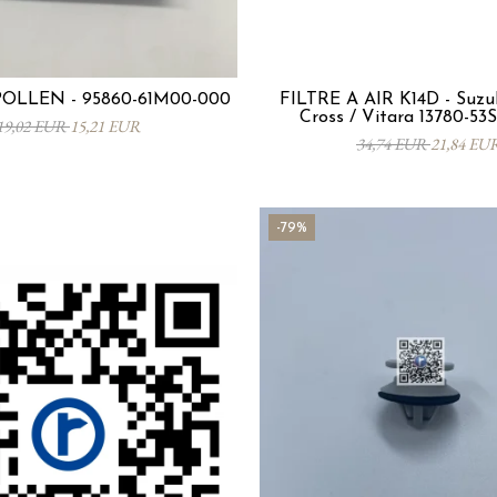
POLLEN - 95860-61M00-000
FILTRE À AIR K14D - Suzuk
Cross / Vitara 13780-5
19,02 EUR
15,21 EUR
34,74 EUR
21,84 EU
-79%