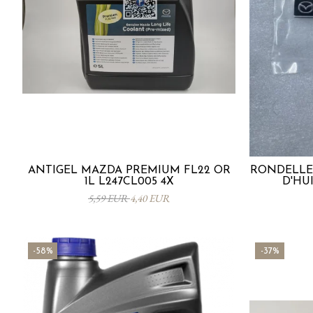
ANTIGEL MAZDA PREMIUM FL22 OR
RONDELLE
1L L247CL005 4X
D'HUI
5,59 EUR
4,40 EUR
-58%
-37%