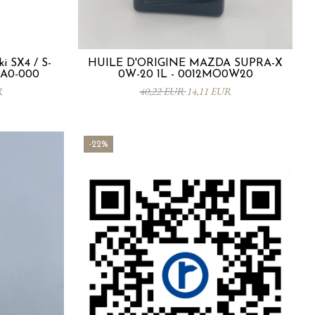
i SX4 / S-
HUILE D'ORIGINE MAZDA SUPRA-X
3SA0-000
0W-20 1L - 0012MO0W20
R
40,22 EUR
14,11 EUR
-22%