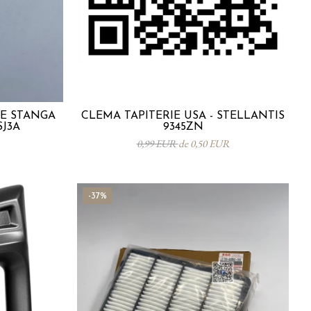
TE STANGA
CLEMA TAPITERIE USA - STELLANTIS
SJ3A
9345ZN
0,99 EUR
de 0,50 EUR
-37%