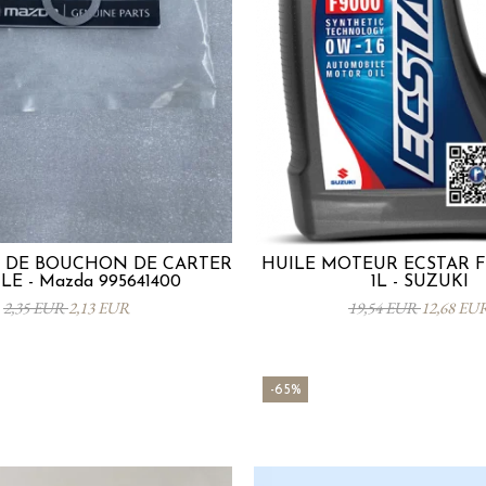
 DE BOUCHON DE CARTER
HUILE MOTEUR ECSTAR F
LE - Mazda 995641400
1L - SUZUKI
2,35 EUR
2,13 EUR
19,54 EUR
12,68 EU
-65%