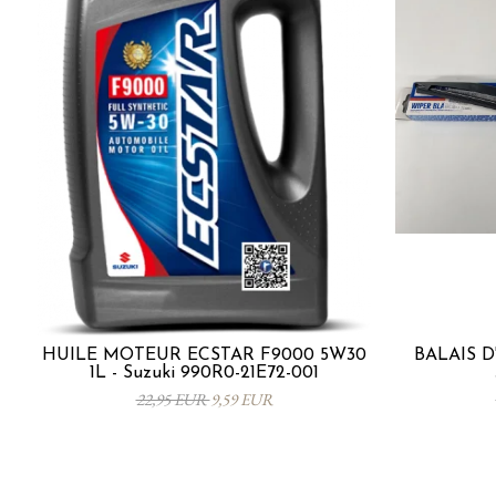
HUILE MOTEUR ECSTAR F9000 5W30
BALAIS D
1L - Suzuki 990R0-21E72-001
22,95 EUR
9,59 EUR