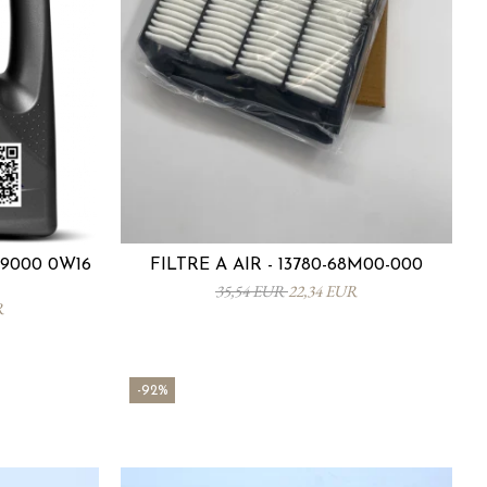
9000 0W16
FILTRE À AIR - 13780-68M00-000
35,54 EUR
22,34 EUR
R
-92%