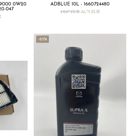
9000 0W20
ADBLUE 10L - 1660724480
20-047
19,07 EUR
16,75 EUR
R
-65%