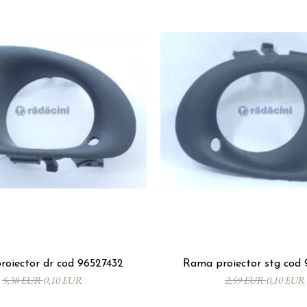
oiector dr cod 96527432
Rama proiector stg cod 
5,38 EUR
0,10 EUR
2,59 EUR
0,10 EUR