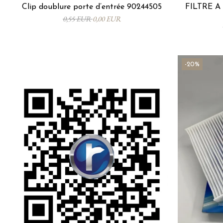
Clip doublure porte d’entrée 90244505
FILTRE À 
0,55 EUR
0,00 EUR
-20%