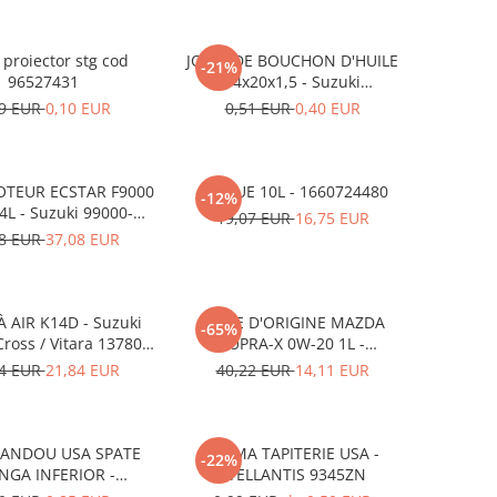
proiector stg cod
JOINT DE BOUCHON D'HUILE
-21%
96527431
14x20x1,5 - Suzuki
09168M14015-000
59 EUR
0,10 EUR
0,51 EUR
0,40 EUR
OTEUR ECSTAR F9000
ADBLUE 10L - 1660724480
-12%
L - Suzuki 99000-
19,07 EUR
16,75 EUR
21E20-047
08 EUR
37,08 EUR
À AIR K14D - Suzuki
HUILE D'ORIGINE MAZDA
-65%
Cross / Vitara 13780-
SUPRA-X 0W-20 1L -
53SA0-000
0012MO0W20
74 EUR
21,84 EUR
40,22 EUR
14,11 EUR
BANDOU USA SPATE
CLEMA TAPITERIE USA -
-22%
NGA INFERIOR -
STELLANTIS 9345ZN
KD5351SJ3A