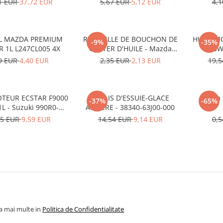
1 EUR
37,72 EUR
5,67 EUR
5,12 EUR
4,
L MAZDA PREMIUM
RONDELLE DE BOUCHON DE
HUILE M
-9%
-35%
R 1L L247CL005 4X
CARTER D'HUILE - Mazda
0W
995641400
9 EUR
4,40 EUR
2,35 EUR
2,13 EUR
19,
OTEUR ECSTAR F9000
BALAIS D'ESSUIE-GLACE
Rama 
-37%
-65%
L - Suzuki 990R0-
ARRIÈRE - 38340-63J00-000
21E72-001
95 EUR
9,59 EUR
14,54 EUR
9,14 EUR
0,
la mai multe in
Politica de Confidentialitate