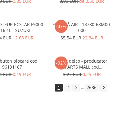
10 EUR
0,85 EUR
0,99 EUR
de 0,50 EUR
OTEUR ECSTAR F9000
FILTRE À AIR - 13780-68M00-
-37%
16 1L - SUZUKI
000
54 EUR
12,68 EUR
35,54 EUR
22,34 EUR
buton blocare cod
Rotor delco - producator
-92%
96191187
PARTS MALL cod
33310A78B00-000
54 EUR
0,19 EUR
3,27 EUR
0,25 EUR
1
2
3
2686
...