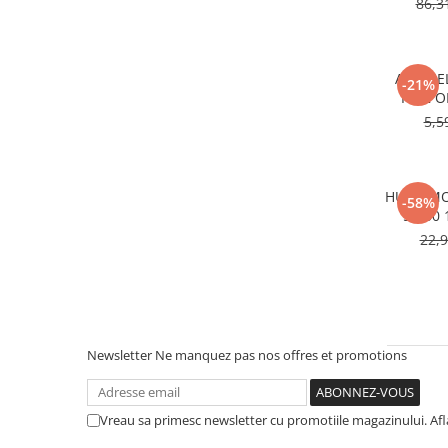
86,3
ANTIGE
-21%
FL22 O
5,5
HUILE M
-58%
5W30 1
22,
Newsletter
Ne manquez pas nos offres et promotions
Vreau sa primesc newsletter cu promotiile magazinului. Af