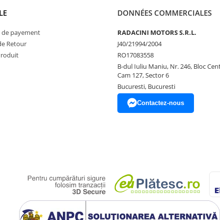
LE
DONNÉES COMMERCIALES
 de payement
RADACINI MOTORS S.R.L.
de Retour
J40/21994/2004
Produit
RO17083558
B-dul Iuliu Maniu, Nr. 246, Bloc Centr
Cam 127, Sector 6
Bucuresti, Bucuresti
Contactez-nous