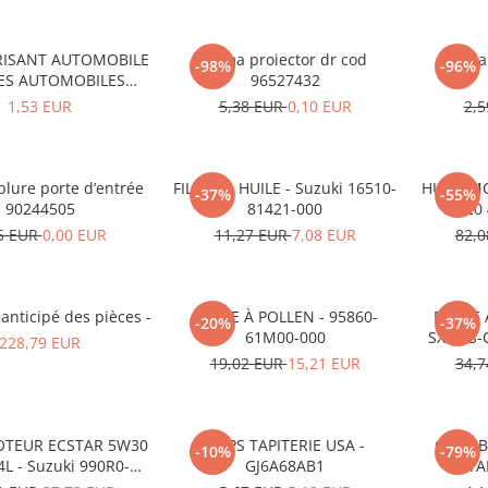
ISANT AUTOMOBILE
Rama proiector dr cod
Rama 
-98%
-96%
CES AUTOMOBILES
96527432
RADACINI
1,53 EUR
5,38 EUR
0,10 EUR
2,
blure porte d’entrée
FILTRE À HUILE - Suzuki 16510-
HUILE M
-37%
-55%
90244505
81421-000
0W20 4
5 EUR
0,00 EUR
11,27 EUR
7,08 EUR
82,
anticipé des pièces -
FILTRE À POLLEN - 95860-
FILTRE 
-20%
-37%
61M00-000
SX4 / S-
228,79 EUR
19,02 EUR
15,21 EUR
34,
OTEUR ECSTAR 5W30
CLIPS TAPITERIE USA -
CLIPS 
-10%
-79%
4L - Suzuki 990R0-
GJ6A68AB1
STA
21E72-004