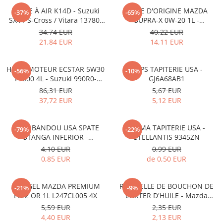
FILTRE À AIR K14D - Suzuki
HUILE D'ORIGINE MAZDA
-37%
-65%
SX4 / S-Cross / Vitara 13780-
SUPRA-X 0W-20 1L -
53SA0-000
0012MO0W20
34,74 EUR
40,22 EUR
21,84 EUR
14,11 EUR
HUILE MOTEUR ECSTAR 5W30
CLIPS TAPITERIE USA -
-56%
-10%
F9000 4L - Suzuki 990R0-
GJ6A68AB1
21E72-004
86,31 EUR
5,67 EUR
37,72 EUR
5,12 EUR
CLIPS BANDOU USA SPATE
CLEMA TAPITERIE USA -
-79%
-22%
STANGA INFERIOR -
STELLANTIS 9345ZN
KD5351SJ3A
4,10 EUR
0,99 EUR
0,85 EUR
de 0,50 EUR
ANTIGEL MAZDA PREMIUM
RONDELLE DE BOUCHON DE
-21%
-9%
FL22 OR 1L L247CL005 4X
CARTER D'HUILE - Mazda
995641400
5,59 EUR
2,35 EUR
4,40 EUR
2,13 EUR