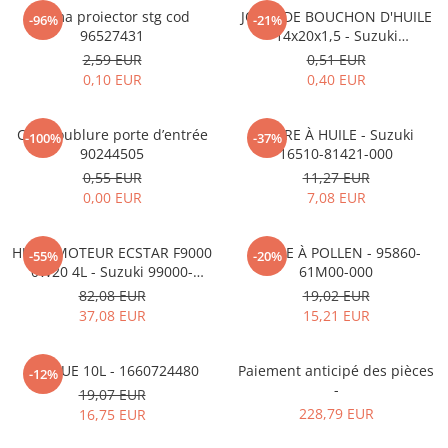
MOKKA / MOKKA X 2013-2019
SPARK M200 2005-2010
Rama proiector stg cod
JOINT DE BOUCHON D'HUILE
Mazda CX-80 KL
SX4 S-CROSS Hybrid 48V 2020-
-96%
-21%
MOVANO
SPARK M300 2010-2018
96527431
14x20x1,5 - Suzuki
prezent
09168M14015-000
2,59 EUR
0,51 EUR
TIGRA-B 2004-2009
S-CROSS HYBRID 48V 2022-prezent
0,10 EUR
0,40 EUR
VECTRA-C 2002-2008
VITARA 2015-prezent
VIVARO
VITARA Hybrid 48V 2020-prezent
Clip doublure porte d’entrée
FILTRE À HUILE - Suzuki
-100%
-37%
90244505
16510-81421-000
ZAFIRA
VITARA Strong Hybrid 140V 2022-
0,55 EUR
11,27 EUR
prezent
0,00 EUR
7,08 EUR
eVitara 2025-prezent
HUILE MOTEUR ECSTAR F9000
FILTRE À POLLEN - 95860-
-55%
-20%
0W20 4L - Suzuki 99000-
61M00-000
21E20-047
82,08 EUR
19,02 EUR
37,08 EUR
15,21 EUR
ADBLUE 10L - 1660724480
Paiement anticipé des pièces
-12%
-
19,07 EUR
228,79 EUR
16,75 EUR