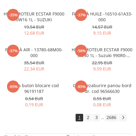
HUILE MOTEUR ECSTAR F9000
FILTRE À HUILE -16510-61A33-
-35%
-37%
0W16 1L - SUZUKI
000
19,54 EUR
14,57 EUR
12,68 EUR
9,15 EUR
FILTRE À AIR - 13780-68M00-
HUILE MOTEUR ECSTAR F9000
-37%
-58%
000
5W30 1L - Suzuki 990R0-
21E72-001
35,54 EUR
22,95 EUR
22,34 EUR
9,59 EUR
Rama buton blocare cod
Grila dezaburire panou bord
-65%
-85%
96191187
dr. cod 96566630
0,54 EUR
0,55 EUR
0,19 EUR
0,08 EUR
1
2
3
2686
...