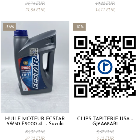
53SA0-000
0012MO0W20
34,74 EUR
40,22 EUR
21,84 EUR
14,11 EUR
-56%
-10%
HUILE MOTEUR ECSTAR
CLIPS TAPITERIE USA -
5W30 F9000 4L - Suzuki
GJ6A68AB1
990R0-21E72-004
86,31 EUR
5,67 EUR
37,72 EUR
5,12 EUR