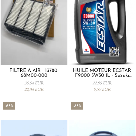
FILTRE À AIR - 13780-
HUILE MOTEUR ECSTAR
68M00-000
F9000 5W30 1L - Suzuki
990R0-21E72-001
35,54 EUR
22,95 EUR
22,34 EUR
9,59 EUR
-65%
-85%