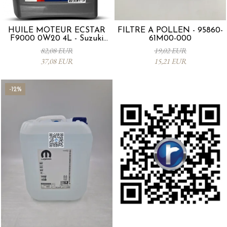
HUILE MOTEUR ECSTAR
FILTRE À POLLEN - 95860-
F9000 0W20 4L - Suzuki
61M00-000
99000-21E20-047
82,08 EUR
19,02 EUR
37,08 EUR
15,21 EUR
-12%