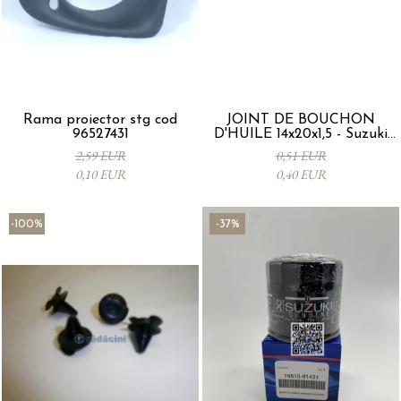
Rama proiector stg cod
JOINT DE BOUCHON
96527431
D'HUILE 14x20x1,5 - Suzuki
09168M14015-000
2,59 EUR
0,51 EUR
0,10 EUR
0,40 EUR
-100%
-37%