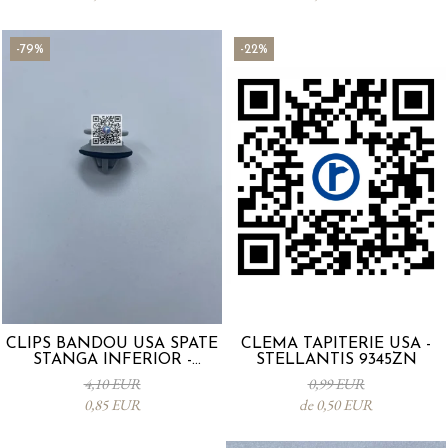
-79%
-22%
CLIPS BANDOU USA SPATE
CLEMA TAPITERIE USA -
STANGA INFERIOR -
STELLANTIS 9345ZN
KD5351SJ3A
4,10 EUR
0,99 EUR
0,85 EUR
de 0,50 EUR