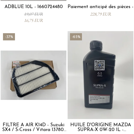
ADBLUE 10L - 1660724480
Paiement anticipé des pièces -
19,07 EUR
228,79 EUR
16,75 EUR
-37%
-65%
FILTRE À AIR K14D - Suzuki
HUILE D'ORIGINE MAZDA
SX4 / S-Cross / Vitara 13780-
SUPRA-X 0W-20 1L -