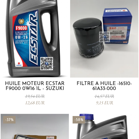
HUILE MOTEUR ECSTAR
FILTRE À HUILE -16510-
F9000 0W16 1L - SUZUKI
61A33-000
19,54 EUR
14,57 EUR
12,68 EUR
9,15 EUR
-37%
-58%