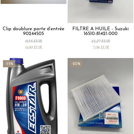
Clip doublure porte d’entrée
FILTRE À HUILE - Suzuki
90244505
16510-81421-000
0,55 EUR
11,27 EUR
0,00 EUR
7,08 EUR
-55%
-20%