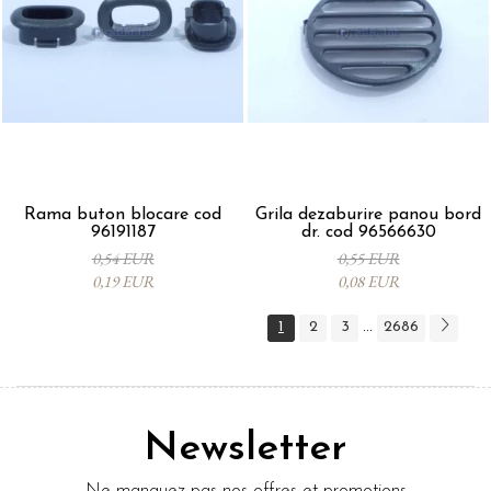
Rama buton blocare cod
Grila dezaburire panou bord
96191187
dr. cod 96566630
0,54 EUR
0,55 EUR
0,19 EUR
0,08 EUR
1
2
3
2686
...
Newsletter
Ne manquez pas nos offres et promotions