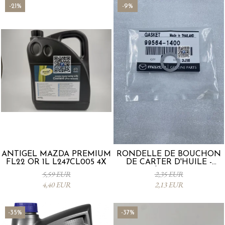
-21%
-9%
ANTIGEL MAZDA PREMIUM
RONDELLE DE BOUCHON
FL22 OR 1L L247CL005 4X
DE CARTER D'HUILE -
Mazda 995641400
5,59 EUR
2,35 EUR
4,40 EUR
2,13 EUR
-35%
-37%