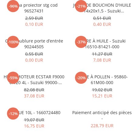
MOKKA / MOKKA X 2013-2019
SPARK M200 2005-2010
Rama proiector stg cod
JOINT DE BOUCHON D'HUILE
Mazda CX-80 KL
SX4 S-CROSS Hybrid 48V 2020-
-96%
-21%
MOVANO
SPARK M300 2010-2018
96527431
14x20x1,5 - Suzuki
prezent
09168M14015-000
2,59 EUR
0,51 EUR
TIGRA-B 2004-2009
S-CROSS HYBRID 48V 2022-prezent
0,10 EUR
0,40 EUR
VECTRA-C 2002-2008
VITARA 2015-prezent
VIVARO
VITARA Hybrid 48V 2020-prezent
Clip doublure porte d’entrée
FILTRE À HUILE - Suzuki
-100%
-37%
90244505
16510-81421-000
ZAFIRA
VITARA Strong Hybrid 140V 2022-
0,55 EUR
11,27 EUR
prezent
0,00 EUR
7,08 EUR
eVitara 2025-prezent
HUILE MOTEUR ECSTAR F9000
FILTRE À POLLEN - 95860-
-55%
-20%
0W20 4L - Suzuki 99000-
61M00-000
21E20-047
82,08 EUR
19,02 EUR
37,08 EUR
15,21 EUR
ADBLUE 10L - 1660724480
Paiement anticipé des pièces
-12%
-
19,07 EUR
228,79 EUR
16,75 EUR