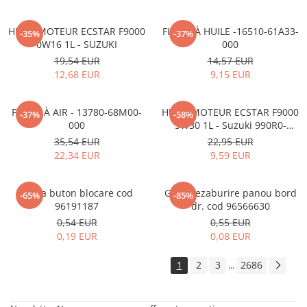
HUILE MOTEUR ECSTAR F9000
FILTRE À HUILE -16510-61A33-
-35%
-37%
0W16 1L - SUZUKI
000
19,54 EUR
14,57 EUR
12,68 EUR
9,15 EUR
FILTRE À AIR - 13780-68M00-
HUILE MOTEUR ECSTAR F9000
-37%
-58%
000
5W30 1L - Suzuki 990R0-
21E72-001
35,54 EUR
22,95 EUR
22,34 EUR
9,59 EUR
Rama buton blocare cod
Grila dezaburire panou bord
-65%
-85%
96191187
dr. cod 96566630
0,54 EUR
0,55 EUR
0,19 EUR
0,08 EUR
1
2
3
2686
...