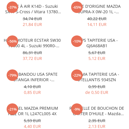
FILTRE À AIR K14D - Suzuki
HUILE D'ORIGINE MAZDA
-37%
-65%
SX4 / S-Cross / Vitara 13780-
SUPRA-X 0W-20 1L -
53SA0-000
0012MO0W20
34,74 EUR
40,22 EUR
21,84 EUR
14,11 EUR
HUILE MOTEUR ECSTAR 5W30
CLIPS TAPITERIE USA -
-56%
-10%
F9000 4L - Suzuki 990R0-
GJ6A68AB1
21E72-004
86,31 EUR
5,67 EUR
37,72 EUR
5,12 EUR
CLIPS BANDOU USA SPATE
CLEMA TAPITERIE USA -
-79%
-22%
STANGA INFERIOR -
STELLANTIS 9345ZN
KD5351SJ3A
4,10 EUR
0,99 EUR
0,85 EUR
de 0,50 EUR
ANTIGEL MAZDA PREMIUM
RONDELLE DE BOUCHON DE
-21%
-9%
FL22 OR 1L L247CL005 4X
CARTER D'HUILE - Mazda
995641400
5,59 EUR
2,35 EUR
4,40 EUR
2,13 EUR