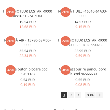
HUILE MOTEUR ECSTAR F9000
FILTRE À HUILE -16510-61A33-
-35%
-37%
0W16 1L - SUZUKI
000
19,54 EUR
14,57 EUR
12,68 EUR
9,15 EUR
FILTRE À AIR - 13780-68M00-
HUILE MOTEUR ECSTAR F9000
-37%
-58%
000
5W30 1L - Suzuki 990R0-
21E72-001
35,54 EUR
22,95 EUR
22,34 EUR
9,59 EUR
Rama buton blocare cod
Grila dezaburire panou bord
-65%
-85%
96191187
dr. cod 96566630
0,54 EUR
0,55 EUR
0,19 EUR
0,08 EUR
1
2
3
2686
...