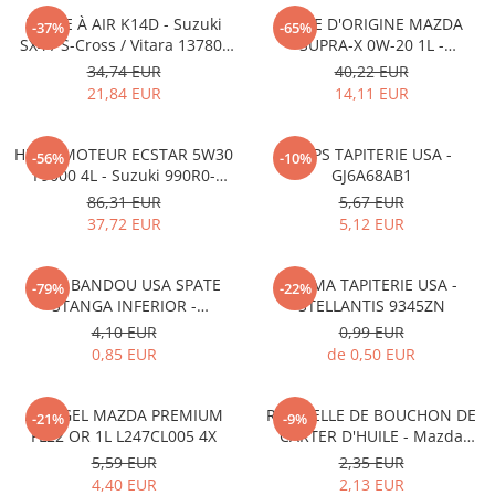
FILTRE À AIR K14D - Suzuki
HUILE D'ORIGINE MAZDA
-37%
-65%
SX4 / S-Cross / Vitara 13780-
SUPRA-X 0W-20 1L -
53SA0-000
0012MO0W20
34,74 EUR
40,22 EUR
21,84 EUR
14,11 EUR
HUILE MOTEUR ECSTAR 5W30
CLIPS TAPITERIE USA -
-56%
-10%
F9000 4L - Suzuki 990R0-
GJ6A68AB1
21E72-004
86,31 EUR
5,67 EUR
37,72 EUR
5,12 EUR
CLIPS BANDOU USA SPATE
CLEMA TAPITERIE USA -
-79%
-22%
STANGA INFERIOR -
STELLANTIS 9345ZN
KD5351SJ3A
4,10 EUR
0,99 EUR
0,85 EUR
de 0,50 EUR
ANTIGEL MAZDA PREMIUM
RONDELLE DE BOUCHON DE
-21%
-9%
FL22 OR 1L L247CL005 4X
CARTER D'HUILE - Mazda
995641400
5,59 EUR
2,35 EUR
4,40 EUR
2,13 EUR