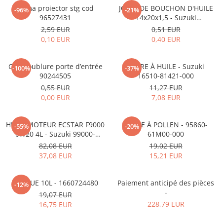
MOKKA / MOKKA X 2013-2019
SPARK M200 2005-2010
Rama proiector stg cod
JOINT DE BOUCHON D'HUILE
Mazda CX-80 KL
SX4 S-CROSS Hybrid 48V 2020-
-96%
-21%
MOVANO
SPARK M300 2010-2018
96527431
14x20x1,5 - Suzuki
prezent
09168M14015-000
2,59 EUR
0,51 EUR
TIGRA-B 2004-2009
S-CROSS HYBRID 48V 2022-prezent
0,10 EUR
0,40 EUR
VECTRA-C 2002-2008
VITARA 2015-prezent
VIVARO
VITARA Hybrid 48V 2020-prezent
Clip doublure porte d’entrée
FILTRE À HUILE - Suzuki
-100%
-37%
90244505
16510-81421-000
ZAFIRA
VITARA Strong Hybrid 140V 2022-
0,55 EUR
11,27 EUR
prezent
0,00 EUR
7,08 EUR
eVitara 2025-prezent
HUILE MOTEUR ECSTAR F9000
FILTRE À POLLEN - 95860-
-55%
-20%
0W20 4L - Suzuki 99000-
61M00-000
21E20-047
82,08 EUR
19,02 EUR
37,08 EUR
15,21 EUR
ADBLUE 10L - 1660724480
Paiement anticipé des pièces
-12%
-
19,07 EUR
228,79 EUR
16,75 EUR