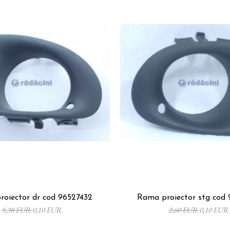
oiector dr cod 96527432
Rama proiector stg cod 
5,38 EUR
0,10 EUR
2,60 EUR
0,10 EUR