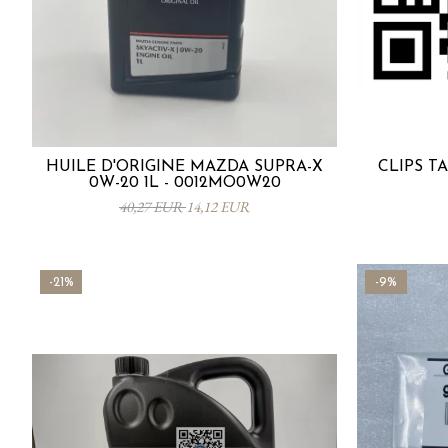
HUILE D'ORIGINE MAZDA SUPRA-X
CLIPS TA
0W-20 1L - 0012MO0W20
40,27 EUR
14,12 EUR
-21%
-9%