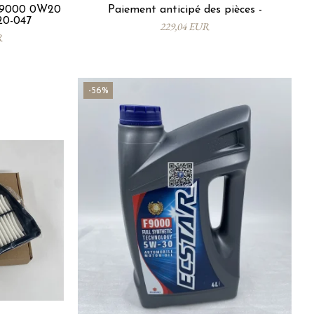
9000 0W20
Paiement anticipé des pièces -
20-047
229,04 EUR
R
-56%