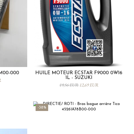
8M00-000
HUILE MOTEUR ECSTAR F9000 0W16
1L - SUZUKI
R
19,56 EUR
12,69 EUR
-38%