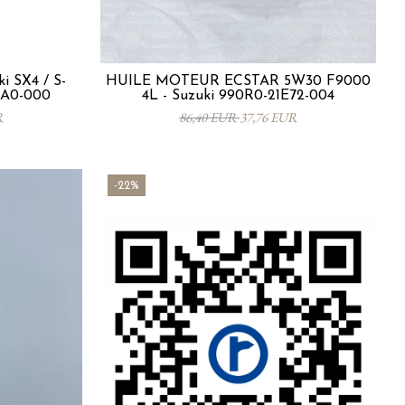
i SX4 / S-
HUILE MOTEUR ECSTAR 5W30 F9000
3SA0-000
4L - Suzuki 990R0-21E72-004
R
86,40 EUR
37,76 EUR
-22%