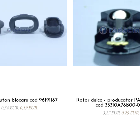
ton blocare cod 96191187
Rotor delco - producator 
cod 33310A78B00-
0,54 EUR
0,19 EUR
3,27 EUR
0,25 EUR