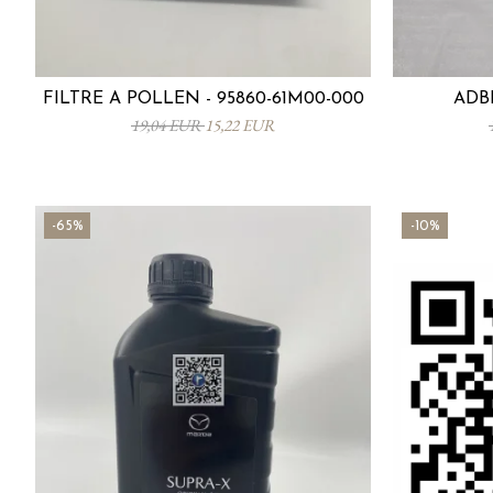
FILTRE À POLLEN - 95860-61M00-000
ADBL
19,04 EUR
15,22 EUR
-65%
-10%