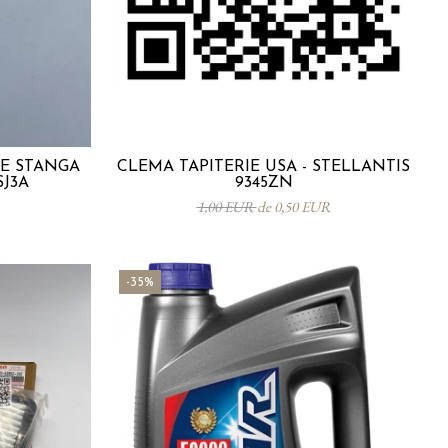
TE STANGA
CLEMA TAPITERIE USA - STELLANTIS
SJ3A
9345ZN
1,00 EUR
de 0,50 EUR
-35%