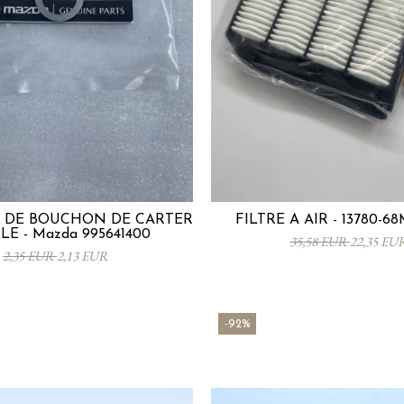
 DE BOUCHON DE CARTER
FILTRE À AIR - 13780-6
LE - Mazda 995641400
35,58 EUR
22,35 EU
2,35 EUR
2,13 EUR
-92%