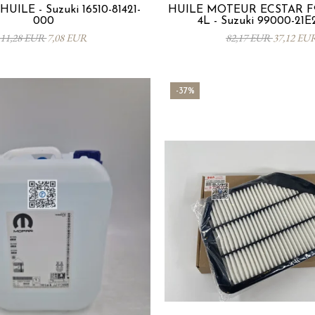
HUILE - Suzuki 16510-81421-
HUILE MOTEUR ECSTAR F
000
4L - Suzuki 99000-21E
11,28 EUR
7,08 EUR
82,17 EUR
37,12 EU
-37%