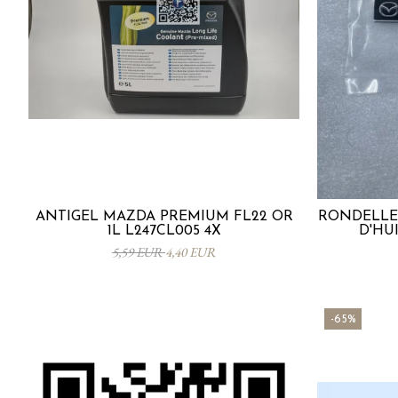
ANTIGEL MAZDA PREMIUM FL22 OR
RONDELLE
1L L247CL005 4X
D'HUI
5,59 EUR
4,40 EUR
-65%