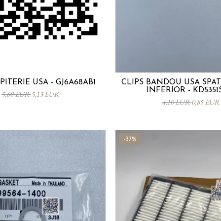
PITERIE USA - GJ6A68AB1
CLIPS BANDOU USA SPA
INFERIOR - KD5351
5,68 EUR
5,13 EUR
4,10 EUR
0,85 EUR
-37%