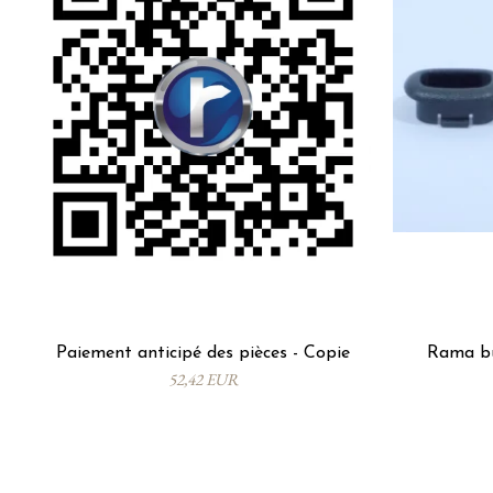
Paiement anticipé des pièces - Copie
Rama bu
52,42 EUR