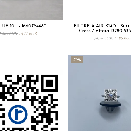
UE 10L - 1660724480
FILTRE À AIR K14D - Suzuk
Cross / Vitara 13780-5
19,09 EUR
16,77 EUR
34,78 EUR
21,85 EU
-79%