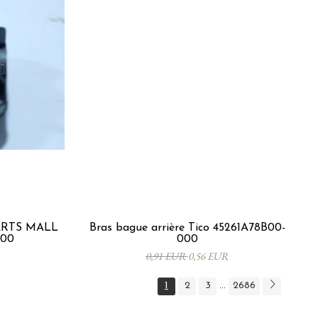
PARTS MALL
Bras bague arrière Tico 45261A78B00-
000
000
0,91 EUR
0,56 EUR
1
2
3
2686
...