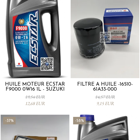
HUILE MOTEUR ECSTAR
FILTRE À HUILE -16510-
F9000 0W16 1L - SUZUKI
61A33-000
19,54 EUR
14,57 EUR
12,68 EUR
9,15 EUR
-37%
-58%