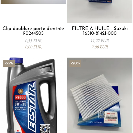
Clip doublure porte d’entrée
FILTRE À HUILE - Suzuki
90244505
16510-81421-000
0,55 EUR
11,27 EUR
0,00 EUR
7,08 EUR
-55%
-20%