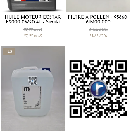
HUILE MOTEUR ECSTAR
FILTRE À POLLEN - 95860-
F9000 0W20 4L - Suzuki
61M00-000
99000-21E20-047
82,08 EUR
19,02 EUR
37,08 EUR
15,21 EUR
-12%