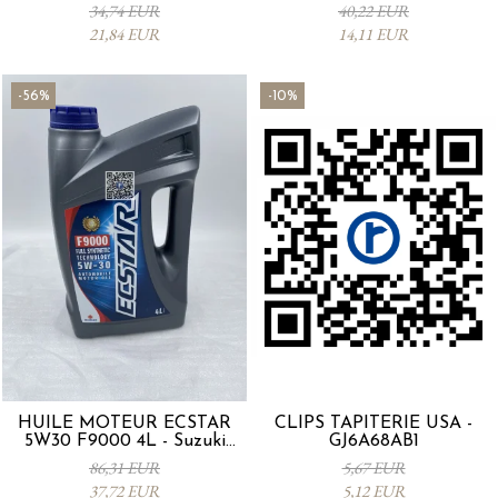
53SA0-000
0012MO0W20
34,74 EUR
40,22 EUR
21,84 EUR
14,11 EUR
-56%
-10%
HUILE MOTEUR ECSTAR
CLIPS TAPITERIE USA -
5W30 F9000 4L - Suzuki
GJ6A68AB1
990R0-21E72-004
86,31 EUR
5,67 EUR
37,72 EUR
5,12 EUR