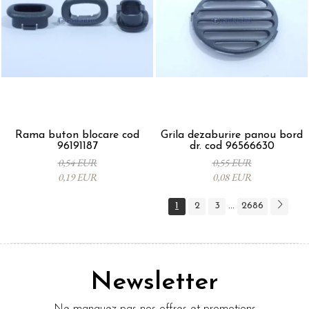
Rama buton blocare cod
Grila dezaburire panou bord
96191187
dr. cod 96566630
0,54 EUR
0,55 EUR
0,19 EUR
0,08 EUR
1
2
3
2686
...
Newsletter
Ne manquez pas nos offres et promotions