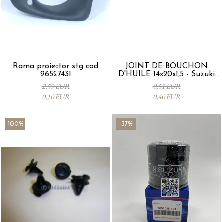
Rama proiector stg cod
JOINT DE BOUCHON
96527431
D'HUILE 14x20x1,5 - Suzuki
09168M14015-000
2,59 EUR
0,51 EUR
0,10 EUR
0,40 EUR
-100%
-37%