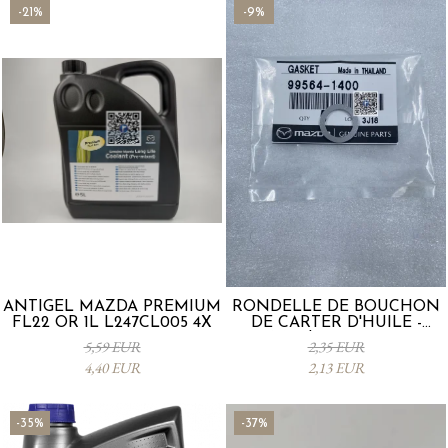
-21%
-9%
ANTIGEL MAZDA PREMIUM
RONDELLE DE BOUCHON
FL22 OR 1L L247CL005 4X
DE CARTER D'HUILE -
Mazda 995641400
5,59 EUR
2,35 EUR
4,40 EUR
2,13 EUR
-35%
-37%