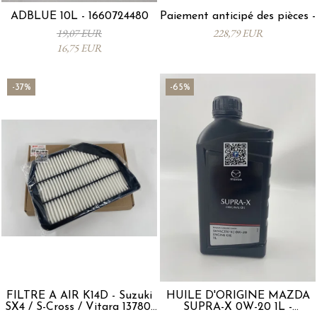
ADBLUE 10L - 1660724480
Paiement anticipé des pièces -
19,07 EUR
228,79 EUR
16,75 EUR
-37%
-65%
FILTRE À AIR K14D - Suzuki
HUILE D'ORIGINE MAZDA
SX4 / S-Cross / Vitara 13780-
SUPRA-X 0W-20 1L -