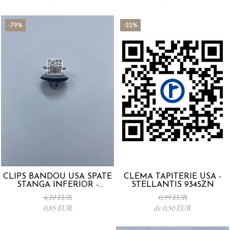
-79%
-22%
CLIPS BANDOU USA SPATE
CLEMA TAPITERIE USA -
STANGA INFERIOR -
STELLANTIS 9345ZN
KD5351SJ3A
4,10 EUR
0,99 EUR
0,85 EUR
de 0,50 EUR