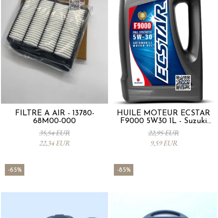
FILTRE À AIR - 13780-
HUILE MOTEUR ECSTAR
68M00-000
F9000 5W30 1L - Suzuki
990R0-21E72-001
35,54 EUR
22,95 EUR
22,34 EUR
9,59 EUR
-65%
-85%