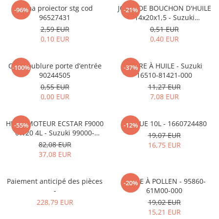
MOKKA / MOKKA X 2013-2019
SPARK M200 2005-2010
Rama proiector stg cod
JOINT DE BOUCHON D'HUILE
Mazda CX-80 KL
SX4 S-CROSS Hybrid 48V 2020-
-96%
-21%
MOVANO
SPARK M300 2010-2018
96527431
14x20x1,5 - Suzuki
prezent
09168M14015-000
2,59 EUR
0,51 EUR
TIGRA-B 2004-2009
S-CROSS HYBRID 48V 2022-prezent
0,10 EUR
0,40 EUR
VECTRA-C 2002-2008
VITARA 2015-prezent
VIVARO
VITARA Hybrid 48V 2020-prezent
Clip doublure porte d’entrée
FILTRE À HUILE - Suzuki
-100%
-37%
90244505
16510-81421-000
ZAFIRA
VITARA Strong Hybrid 140V 2022-
0,55 EUR
11,27 EUR
prezent
0,00 EUR
7,08 EUR
eVitara 2025-prezent
HUILE MOTEUR ECSTAR F9000
ADBLUE 10L - 1660724480
-55%
-12%
0W20 4L - Suzuki 99000-
19,07 EUR
21E20-047
82,08 EUR
16,75 EUR
37,08 EUR
Paiement anticipé des pièces
FILTRE À POLLEN - 95860-
-20%
-
61M00-000
228,79 EUR
19,02 EUR
15,21 EUR