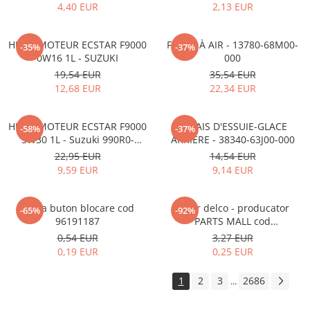
4,40 EUR
2,13 EUR
HUILE MOTEUR ECSTAR F9000
FILTRE À AIR - 13780-68M00-
-35%
-37%
0W16 1L - SUZUKI
000
19,54 EUR
35,54 EUR
12,68 EUR
22,34 EUR
HUILE MOTEUR ECSTAR F9000
BALAIS D'ESSUIE-GLACE
-58%
-37%
5W30 1L - Suzuki 990R0-
ARRIÈRE - 38340-63J00-000
21E72-001
22,95 EUR
14,54 EUR
9,59 EUR
9,14 EUR
Rama buton blocare cod
Rotor delco - producator
-65%
-92%
96191187
PARTS MALL cod
33310A78B00-000
0,54 EUR
3,27 EUR
0,19 EUR
0,25 EUR
1
2
3
2686
...