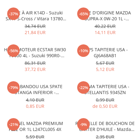
FILTRE À AIR K14D - Suzuki
HUILE D'ORIGINE MAZDA
-37%
-65%
SX4 / S-Cross / Vitara 13780-
SUPRA-X 0W-20 1L -
53SA0-000
0012MO0W20
34,74 EUR
40,22 EUR
21,84 EUR
14,11 EUR
HUILE MOTEUR ECSTAR 5W30
CLIPS TAPITERIE USA -
-56%
-10%
F9000 4L - Suzuki 990R0-
GJ6A68AB1
21E72-004
86,31 EUR
5,67 EUR
37,72 EUR
5,12 EUR
CLIPS BANDOU USA SPATE
CLEMA TAPITERIE USA -
-79%
-22%
STANGA INFERIOR -
STELLANTIS 9345ZN
KD5351SJ3A
4,10 EUR
0,99 EUR
0,85 EUR
de 0,50 EUR
ANTIGEL MAZDA PREMIUM
RONDELLE DE BOUCHON DE
-21%
-9%
FL22 OR 1L L247CL005 4X
CARTER D'HUILE - Mazda
995641400
5,59 EUR
2,35 EUR