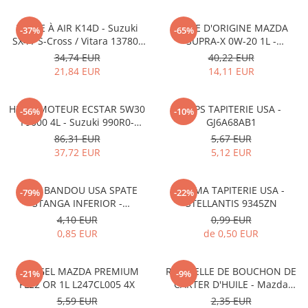
FILTRE À AIR K14D - Suzuki
HUILE D'ORIGINE MAZDA
-37%
-65%
SX4 / S-Cross / Vitara 13780-
SUPRA-X 0W-20 1L -
53SA0-000
0012MO0W20
34,74 EUR
40,22 EUR
21,84 EUR
14,11 EUR
HUILE MOTEUR ECSTAR 5W30
CLIPS TAPITERIE USA -
-56%
-10%
F9000 4L - Suzuki 990R0-
GJ6A68AB1
21E72-004
86,31 EUR
5,67 EUR
37,72 EUR
5,12 EUR
CLIPS BANDOU USA SPATE
CLEMA TAPITERIE USA -
-79%
-22%
STANGA INFERIOR -
STELLANTIS 9345ZN
KD5351SJ3A
4,10 EUR
0,99 EUR
0,85 EUR
de 0,50 EUR
ANTIGEL MAZDA PREMIUM
RONDELLE DE BOUCHON DE
-21%
-9%
FL22 OR 1L L247CL005 4X
CARTER D'HUILE - Mazda
995641400
5,59 EUR
2,35 EUR