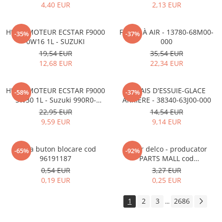
4,40 EUR
2,13 EUR
HUILE MOTEUR ECSTAR F9000
FILTRE À AIR - 13780-68M00-
-35%
-37%
0W16 1L - SUZUKI
000
19,54 EUR
35,54 EUR
12,68 EUR
22,34 EUR
HUILE MOTEUR ECSTAR F9000
BALAIS D'ESSUIE-GLACE
-58%
-37%
5W30 1L - Suzuki 990R0-
ARRIÈRE - 38340-63J00-000
21E72-001
22,95 EUR
14,54 EUR
9,59 EUR
9,14 EUR
Rama buton blocare cod
Rotor delco - producator
-65%
-92%
96191187
PARTS MALL cod
33310A78B00-000
0,54 EUR
3,27 EUR
0,19 EUR
0,25 EUR
1
2
3
2686
...