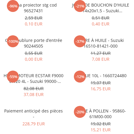
MOKKA / MOKKA X 2013-2019
SPARK M200 2005-2010
Rama proiector stg cod
JOINT DE BOUCHON D'HUILE
Mazda CX-80 KL
SX4 S-CROSS Hybrid 48V 2020-
-96%
-21%
MOVANO
SPARK M300 2010-2018
96527431
14x20x1,5 - Suzuki
prezent
09168M14015-000
2,59 EUR
0,51 EUR
TIGRA-B 2004-2009
S-CROSS HYBRID 48V 2022-prezent
0,10 EUR
0,40 EUR
VECTRA-C 2002-2008
VITARA 2015-prezent
VIVARO
VITARA Hybrid 48V 2020-prezent
Clip doublure porte d’entrée
FILTRE À HUILE - Suzuki
-100%
-37%
90244505
16510-81421-000
ZAFIRA
VITARA Strong Hybrid 140V 2022-
0,55 EUR
11,27 EUR
prezent
0,00 EUR
7,08 EUR
eVitara 2025-prezent
HUILE MOTEUR ECSTAR F9000
ADBLUE 10L - 1660724480
-55%
-12%
0W20 4L - Suzuki 99000-
19,07 EUR
21E20-047
82,08 EUR
16,75 EUR
37,08 EUR
Paiement anticipé des pièces
FILTRE À POLLEN - 95860-
-20%
-
61M00-000
228,79 EUR
19,02 EUR
15,21 EUR