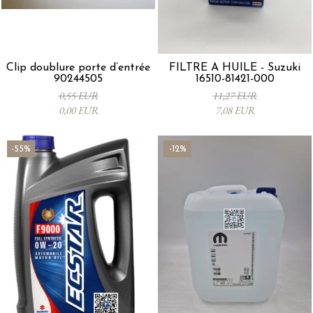
Clip doublure porte d’entrée
FILTRE À HUILE - Suzuki
90244505
16510-81421-000
0,55 EUR
11,27 EUR
0,00 EUR
7,08 EUR
-55%
-12%