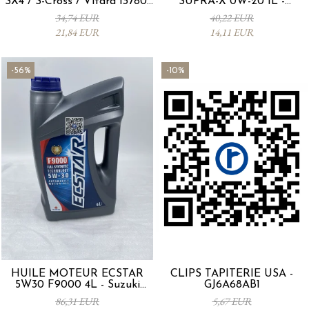
SX4 / S-Cross / Vitara 13780-
SUPRA-X 0W-20 1L -
53SA0-000
0012MO0W20
34,74 EUR
40,22 EUR
21,84 EUR
14,11 EUR
-56%
-10%
HUILE MOTEUR ECSTAR
CLIPS TAPITERIE USA -
5W30 F9000 4L - Suzuki
GJ6A68AB1
990R0-21E72-004
86,31 EUR
5,67 EUR