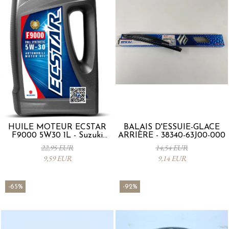
HUILE MOTEUR ECSTAR
BALAIS D'ESSUIE-GLACE
F9000 5W30 1L - Suzuki
ARRIÈRE - 38340-63J00-000
990R0-21E72-001
22,95 EUR
14,54 EUR
9,59 EUR
9,14 EUR
-65%
-92%