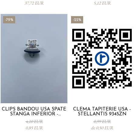
37,72 EUR
5,12 EUR
-79%
-22%
CLIPS BANDOU USA SPATE
CLEMA TAPITERIE USA -
STANGA INFERIOR -
STELLANTIS 9345ZN
KD5351SJ3A
4,10 EUR
0,99 EUR
0,85 EUR
de 0,50 EUR