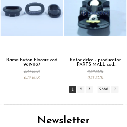
Rama buton blocare cod
Rotor delco - producator
96191187
PARTS MALL cod
33310A78B00-000
0,54 EUR
3,27 EUR
0,19 EUR
0,25 EUR
1
2
3
2686
...
Newsletter