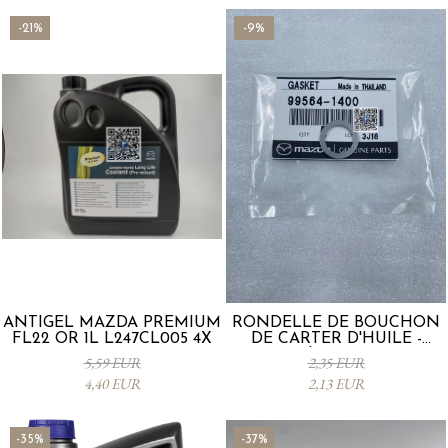
-21%
-9%
ANTIGEL MAZDA PREMIUM
RONDELLE DE BOUCHON
FL22 OR 1L L247CL005 4X
DE CARTER D'HUILE -
Mazda 995641400
5,59 EUR
2,35 EUR
4,40 EUR
2,13 EUR
-35%
-37%