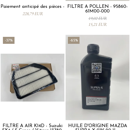
Paiement anticipé des pièces -
FILTRE À POLLEN - 95860-
61M00-000
228,79 EUR
19,02 EUR
15,21 EUR
-37%
-65%
FILTRE À AIR K14D - Suzuki
HUILE D'ORIGINE MAZDA