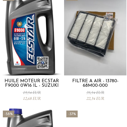
HUILE MOTEUR ECSTAR
FILTRE À AIR - 13780-
F9000 0W16 1L - SUZUKI
68M00-000
19,54 EUR
35,54 EUR
12,68 EUR
22,34 EUR
-58%
-37%