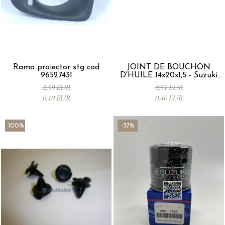
Rama proiector stg cod
JOINT DE BOUCHON
96527431
D'HUILE 14x20x1,5 - Suzuki
09168M14015-000
2,59 EUR
0,51 EUR
0,10 EUR
0,40 EUR
-100%
-37%