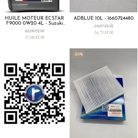
HUILE MOTEUR ECSTAR
ADBLUE 10L - 1660724480
F9000 0W20 4L - Suzuki
19,07 EUR
99000-21E20-047
82,08 EUR
16,75 EUR
37,08 EUR
-20%