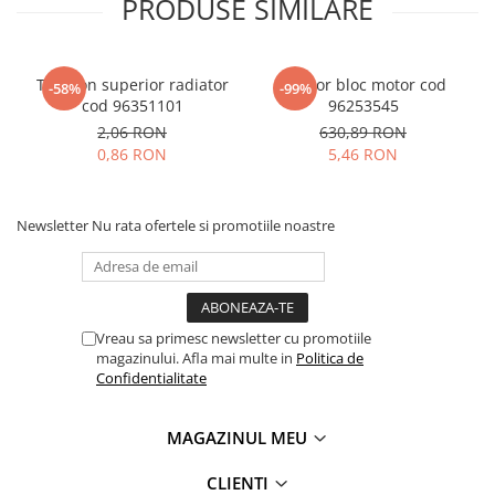
PRODUSE SIMILARE
Tampon superior radiator
Senzor bloc motor cod
-58%
-99%
cod 96351101
96253545
2,06 RON
630,89 RON
0,86 RON
5,46 RON
Newsletter
Nu rata ofertele si promotiile noastre
Vreau sa primesc newsletter cu promotiile
magazinului. Afla mai multe in
Politica de
Confidentialitate
MAGAZINUL MEU
CLIENTI