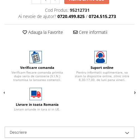
Cod Produs:
95212731
Ai nevoie de ajutor?
0720.499.825
/
0724.515.273
Adauga la Favorite
Cere informatii
Verificare comanda
Suport online
Verificam fiecare comanda primita
Pentru informatii suplimentare, va
dupa seria de caroserie (V.I.N.)
stam la dispozitie online, zilnic intre
transmisa la lansarea comenzii.
8,30-17,00, de luni pana vineri.
Livrare in toata Romania
Livram oriunde in tara si in UE.
Descriere