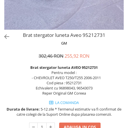
MOKKA / MOKKA X 2013-2019
SPARK M200 2005-2010
Mazda CX-80 KL
SX4 S-CROSS Hybrid 48V 2020-
MOVANO
SPARK M300 2010-2018
prezent
TIGRA-B 2004-2009
S-CROSS HYBRID 48V 2022-prezent
VECTRA-C 2002-2008
VITARA 2015-prezent
Brat stergator luneta Aveo 95212731
VIVARO
VITARA Hybrid 48V 2020-prezent
GM
ZAFIRA
VITARA Strong Hybrid 140V 2022-
prezent
302,46 RON
255,92 RON
eVitara 2025-prezent
Brat stergator luneta AVEO 95212731
Pentru model :
- CHEVROLET AVEO T250/T255 2006-2011
Cod piesa : 95212731
Echivalent cu 96898043, 96543073
Reper Original GM Coreea
LA COMANDA
Durata de livrare:
5-12 zile * Termenul estimativ va fi confirmat de
catre colegii de la Suport Online dupa plasarea comenzii.
ADAUGA IN COS