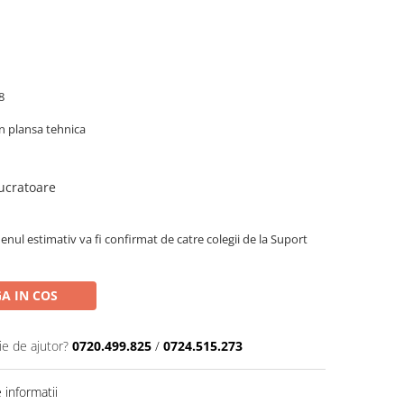
8
in plansa tehnica
lucratoare
enul estimativ va fi confirmat de catre colegii de la Suport
A IN COS
ie de ajutor?
0720.499.825
/
0724.515.273
informatii