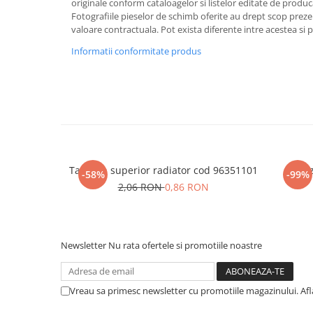
originale conform cataloagelor si listelor editate de produc
Fotografiile pieselor de schimb oferite au drept scop preze
valoare contractuala. Pot exista diferente intre acestea si 
Informatii conformitate produs
Tampon superior radiator cod 96351101
Senz
-58%
-99%
2,06 RON
0,86 RON
Newsletter
Nu rata ofertele si promotiile noastre
Vreau sa primesc newsletter cu promotiile magazinului. Af