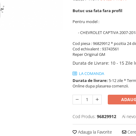
Butuc usa fata fara profil
Pentru model :
- CHEVROLET CAPTIVA 2007-201
Cod piesa : 96829912 * pozitia 24 d
Cod echivalent : 93743561
Reper Original GM
Durata de Livrare
:
10 - 15 Zile 
LA COMANDA
Durata de livrare:
5-12 zile * Term
Online dupa plasarea comenzii.
ADAUG
Cod Produs:
96829912
Ai nevo
Adauga la Favorite
Cere 