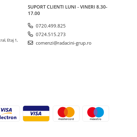
SUPORT CLIENTI
LUNI - VINERI 8.30-
17.00
0720.499.825
0724.515.273
al, Etaj 1,
comenzi@radacini-grup.ro