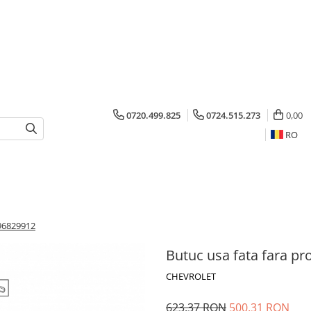
0720.499.825
0724.515.273
0,00
RO
 96829912
Butuc usa fata fara pr
CHEVROLET
623,37 RON
500,31 RON