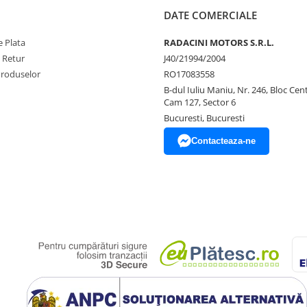
DATE COMERCIALE
 Plata
RADACINI MOTORS S.R.L.
e Retur
J40/21994/2004
Produselor
RO17083558
B-dul Iuliu Maniu, Nr. 246, Bloc Centr
Cam 127, Sector 6
Bucuresti, Bucuresti
Contacteaza-ne