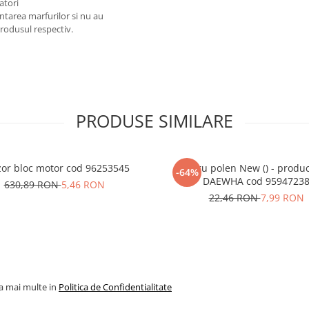
atori
ntarea marfurilor si nu au
produsul respectiv.
PRODUSE SIMILARE
or bloc motor cod 96253545
Filtru polen New () - produ
-64%
DAEWHA cod 9594723
630,89 RON
5,46 RON
22,46 RON
7,99 RON
la mai multe in
Politica de Confidentialitate