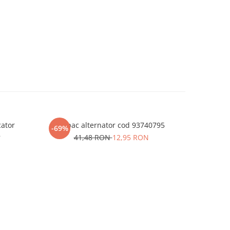
cator
Capac alternator cod 93740795
Pinion vi
-69%
-63%
8
41,48 RON
12,95 RON