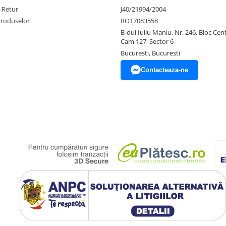
e Retur
J40/21994/2004
Produselor
RO17083558
B-dul Iuliu Maniu, Nr. 246, Bloc Centr
Cam 127, Sector 6
Bucuresti, Bucuresti
Contacteaza-ne