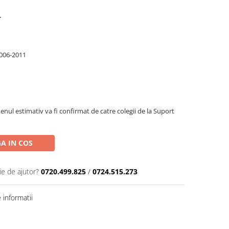
r
006-2011
enul estimativ va fi confirmat de catre colegii de la Suport
A IN COS
ie de ajutor?
0720.499.825
/
0724.515.273
informatii