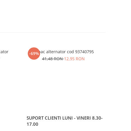
cator
Capac alternator cod 93740795
Pinion vi
-69%
-63%
8
41,48 RON
12,95 RON
SUPORT CLIENTI
LUNI - VINERI 8.30-
17.00