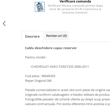
Verificare comanda
Verificam fiecare comanda primita dupa
seria de caroserie (V.I.N.) transmisa la
lansarea comenzii.
Review-uri
(0)
Descriere
Cablu deschidere capac rezervor
Pentru model :
- CHEVROLET AVEO T250/T255 2006-2011
Cod piesa : 96649293
Reper Original GM
Piesele comercializate in acest site sunt piese de origine s
originale conform cataloagelor si listelor editate de produc
Fotografiile pieselor de schimb oferite au drept scop preze
valoare contractuala. Pot exista diferente intre acestea si 