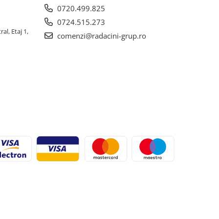
0720.499.825
0724.515.273
al, Etaj 1,
comenzi@radacini-grup.ro