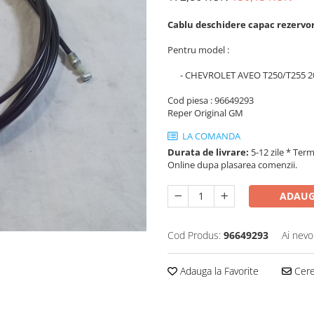
Cablu deschidere capac rezervo
Pentru model :
- CHEVROLET AVEO T250/T255 2
Cod piesa : 96649293
Reper Original GM
LA COMANDA
Durata de livrare:
5-12 zile * Term
Online dupa plasarea comenzii.
ADAUG
Cod Produs:
96649293
Ai nevo
Adauga la Favorite
Cere 