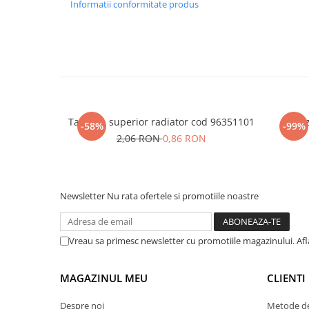
Informatii conformitate produs
Tampon superior radiator cod 96351101
Senz
-58%
-99%
2,06 RON
0,86 RON
Newsletter
Nu rata ofertele si promotiile noastre
Vreau sa primesc newsletter cu promotiile magazinului. Af
MAGAZINUL MEU
CLIENTI
Despre noi
Metode de