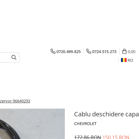
0720.499.825
0724.515.273
0,00
RO
ezervor 96649293
Cablu deschidere capa
CHEVROLET
172,86 RON
150,15 RON