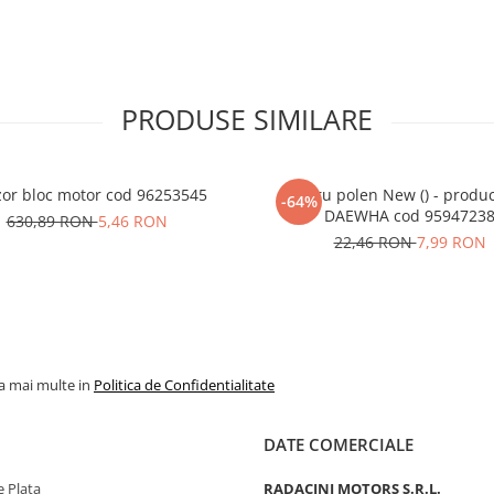
PRODUSE SIMILARE
or bloc motor cod 96253545
Filtru polen New () - produ
-64%
DAEWHA cod 9594723
630,89 RON
5,46 RON
22,46 RON
7,99 RON
la mai multe in
Politica de Confidentialitate
DATE COMERCIALE
 Plata
RADACINI MOTORS S.R.L.