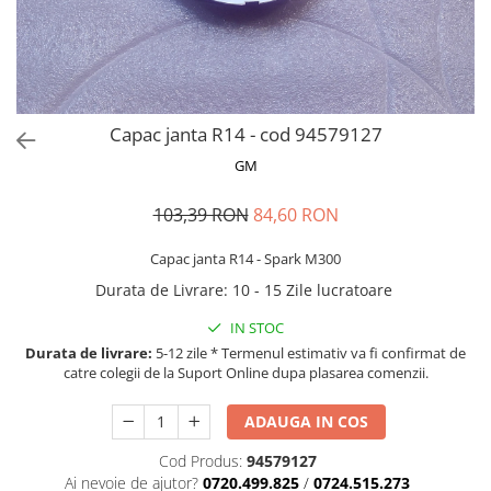
MOKKA / MOKKA X 2013-2019
SPARK M200 2005-2010
Mazda CX-80 KL
SX4 S-CROSS Hybrid 48V 2020-
MOVANO
SPARK M300 2010-2018
prezent
TIGRA-B 2004-2009
S-CROSS HYBRID 48V 2022-prezent
VECTRA-C 2002-2008
VITARA 2015-prezent
Capac janta R14 - cod 94579127
VIVARO
VITARA Hybrid 48V 2020-prezent
GM
ZAFIRA
VITARA Strong Hybrid 140V 2022-
prezent
103,39 RON
84,60 RON
eVitara 2025-prezent
Capac janta R14 - Spark M300
Durata de Livrare
:
10 - 15 Zile lucratoare
IN STOC
Durata de livrare:
5-12 zile * Termenul estimativ va fi confirmat de
catre colegii de la Suport Online dupa plasarea comenzii.
ADAUGA IN COS
Cod Produs:
94579127
Ai nevoie de ajutor?
0720.499.825
/
0724.515.273