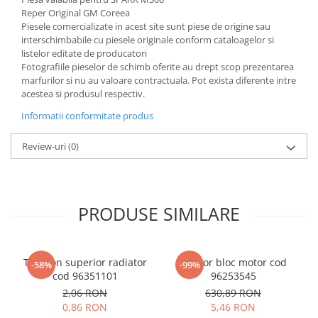
Reper Original GM Coreea
Piesele comercializate in acest site sunt piese de origine sau
interschimbabile cu piesele originale conform cataloagelor si
listelor editate de producatori
Fotografiile pieselor de schimb oferite au drept scop prezentarea
marfurilor si nu au valoare contractuala. Pot exista diferente intre
acestea si produsul respectiv.
Informatii conformitate produs
Review-uri
(0)
PRODUSE SIMILARE
Tampon superior radiator
Senzor bloc motor cod
-58%
-99%
cod 96351101
96253545
2,06 RON
630,89 RON
0,86 RON
5,46 RON