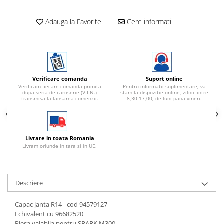
Adauga la Favorite
Cere informatii
Verificare comanda
Suport online
Verificam fiecare comanda primita
Pentru informatii suplimentare, va
dupa seria de caroserie (V.I.N.)
stam la dispozitie online, zilnic intre
transmisa la lansarea comenzii.
8,30-17,00, de luni pana vineri.
Livrare in toata Romania
Livram oriunde in tara si in UE.
Descriere
Capac janta R14 - cod 94579127
Echivalent cu 96682520
Piesa valabila pentru SPARK M300