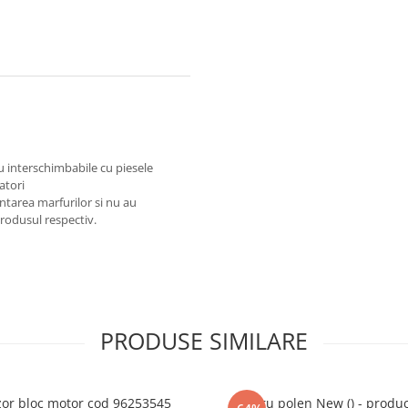
au interschimbabile cu piesele
atori
ntarea marfurilor si nu au
produsul respectiv.
PRODUSE SIMILARE
or bloc motor cod 96253545
Filtru polen New () - produ