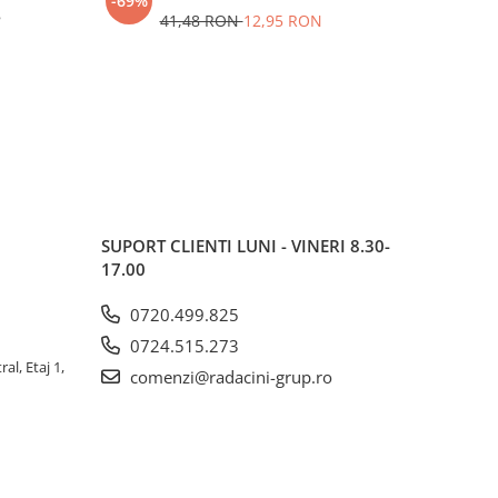
-69%
-63%
8
41,48 RON
12,95 RON
SUPORT CLIENTI
LUNI - VINERI 8.30-
17.00
0720.499.825
0724.515.273
al, Etaj 1,
comenzi@radacini-grup.ro