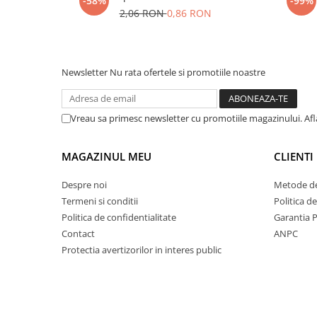
-58%
-99%
2,06 RON
0,86 RON
Newsletter
Nu rata ofertele si promotiile noastre
Vreau sa primesc newsletter cu promotiile magazinului. Af
MAGAZINUL MEU
CLIENTI
Despre noi
Metode de
Termeni si conditii
Politica d
Politica de confidentialitate
Garantia 
Contact
ANPC
Protectia avertizorilor in interes public