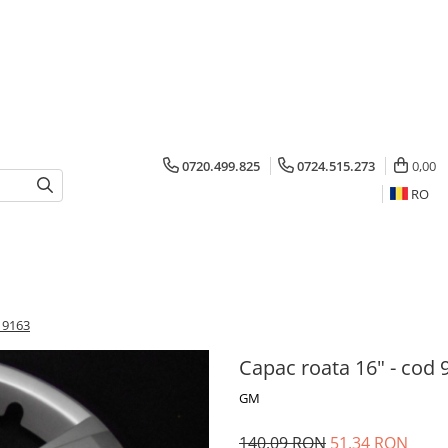
0720.499.825
0724.515.273
0,00
RO
19163
Capac roata 16" - cod
GM
140,09 RON
51,34 RON