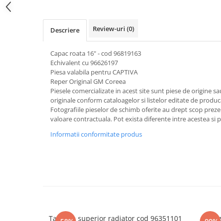
Review-uri
(0)
Descriere
Capac roata 16" - cod 96819163
Echivalent cu 96626197
Piesa valabila pentru CAPTIVA
Reper Original GM Coreea
Piesele comercializate in acest site sunt piese de origine s
originale conform cataloagelor si listelor editate de produc
Fotografiile pieselor de schimb oferite au drept scop preze
valoare contractuala. Pot exista diferente intre acestea si 
Informatii conformitate produs
Tampon superior radiator cod 96351101
Senz