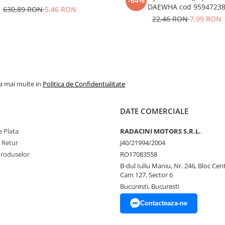
-64%
DAEWHA cod 9594723
630,89 RON
5,46 RON
22,46 RON
7,99 RON
la mai multe in
Politica de Confidentialitate
DATE COMERCIALE
 Plata
RADACINI MOTORS S.R.L.
e Retur
J40/21994/2004
Produselor
RO17083558
B-dul Iuliu Maniu, Nr. 246, Bloc Centr
Cam 127, Sector 6
Bucuresti, Bucuresti
Contacteaza-ne