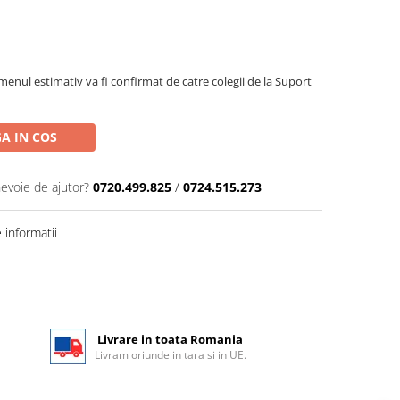
menul estimativ va fi confirmat de catre colegii de la Suport
A IN COS
nevoie de ajutor?
0720.499.825
/
0724.515.273
informatii
Livrare in toata Romania
Livram oriunde in tara si in UE.