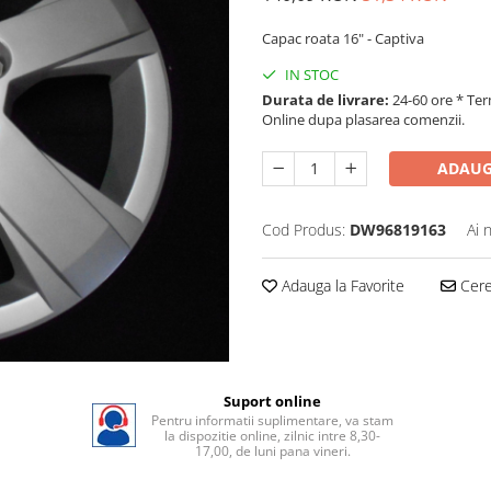
Capac roata 16" - Captiva
IN STOC
Durata de livrare:
24-60 ore * Ter
Online dupa plasarea comenzii.
ADAUG
Cod Produs:
DW96819163
Ai 
Adauga la Favorite
Cere 
Suport online
Pentru informatii suplimentare, va stam
la dispozitie online, zilnic intre 8,30-
17,00, de luni pana vineri.