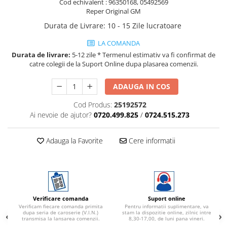
Cod echivalent : 96350168, 05492569
Reper Original GM
Durata de Livrare
:
10 - 15 Zile lucratoare
LA COMANDA
Durata de livrare:
5-12 zile * Termenul estimativ va fi confirmat de
catre colegii de la Suport Online dupa plasarea comenzii.
ADAUGA IN COS
Cod Produs:
25192572
Ai nevoie de ajutor?
0720.499.825
/
0724.515.273
Adauga la Favorite
Cere informatii
Verificare comanda
Suport online
Verificam fiecare comanda primita
Pentru informatii suplimentare, va
dupa seria de caroserie (V.I.N.)
stam la dispozitie online, zilnic intre
transmisa la lansarea comenzii.
8,30-17,00, de luni pana vineri.