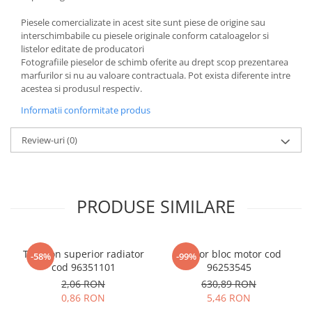
Piesele comercializate in acest site sunt piese de origine sau
interschimbabile cu piesele originale conform cataloagelor si
listelor editate de producatori
Fotografiile pieselor de schimb oferite au drept scop prezentarea
marfurilor si nu au valoare contractuala. Pot exista diferente intre
acestea si produsul respectiv.
Informatii conformitate produs
Review-uri
(0)
PRODUSE SIMILARE
Tampon superior radiator
Senzor bloc motor cod
-58%
-99%
cod 96351101
96253545
2,06 RON
630,89 RON
0,86 RON
5,46 RON