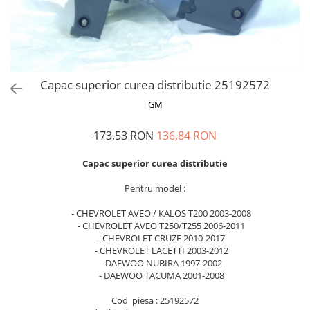
MOKKA / MOKKA X 2013-2019
SPARK M200 2005-2010
Mazda CX-80 KL
SX4 S-CROSS Hybrid 48V 2020-
MOVANO
SPARK M300 2010-2018
prezent
TIGRA-B 2004-2009
S-CROSS HYBRID 48V 2022-prezent
VECTRA-C 2002-2008
VITARA 2015-prezent
Capac superior curea distributie 25192572
VIVARO
VITARA Hybrid 48V 2020-prezent
GM
ZAFIRA
VITARA Strong Hybrid 140V 2022-
prezent
173,53 RON
136,84 RON
eVitara 2025-prezent
Capac superior curea distributie
Pentru model :
- CHEVROLET AVEO / KALOS T200 2003-2008
- CHEVROLET AVEO T250/T255 2006-2011
- CHEVROLET CRUZE 2010-2017
- CHEVROLET LACETTI 2003-2012
- DAEWOO NUBIRA 1997-2002
- DAEWOO TACUMA 2001-2008
Cod piesa : 25192572