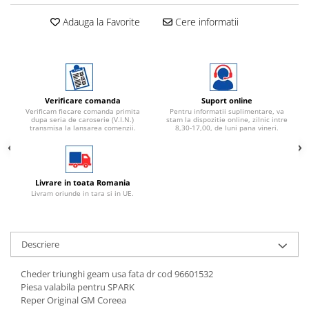
Adauga la Favorite
Cere informatii
Verificare comanda
Suport online
Verificam fiecare comanda primita
Pentru informatii suplimentare, va
dupa seria de caroserie (V.I.N.)
stam la dispozitie online, zilnic intre
transmisa la lansarea comenzii.
8,30-17,00, de luni pana vineri.
Livrare in toata Romania
Livram oriunde in tara si in UE.
Descriere
Cheder triunghi geam usa fata dr cod 96601532
Piesa valabila pentru SPARK
Reper Original GM Coreea