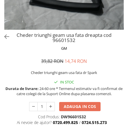
MOKKA / MOKKA X 2013-2019
SPARK M200 2005-2010
Mazda CX-80 KL
SX4 S-CROSS Hybrid 48V 2020-
MOVANO
SPARK M300 2010-2018
prezent
TIGRA-B 2004-2009
S-CROSS HYBRID 48V 2022-prezent
VECTRA-C 2002-2008
VITARA 2015-prezent
Cheder triunghi geam usa fata dreapta cod
VIVARO
VITARA Hybrid 48V 2020-prezent
96601532
ZAFIRA
VITARA Strong Hybrid 140V 2022-
GM
prezent
39,82 RON
14,74 RON
eVitara 2025-prezent
Cheder triunghi geam usa fata dr Spark
IN STOC
Durata de livrare:
24-60 ore * Termenul estimativ va fi confirmat de
catre colegii de la Suport Online dupa plasarea comenzii.
ADAUGA IN COS
Cod Produs:
DW96601532
Ai nevoie de ajutor?
0720.499.825
/
0724.515.273