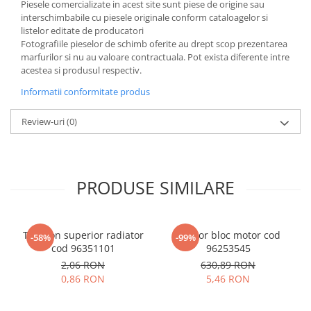
Piesele comercializate in acest site sunt piese de origine sau
interschimbabile cu piesele originale conform cataloagelor si
listelor editate de producatori
Fotografiile pieselor de schimb oferite au drept scop prezentarea
marfurilor si nu au valoare contractuala. Pot exista diferente intre
acestea si produsul respectiv.
Informatii conformitate produs
Review-uri
(0)
PRODUSE SIMILARE
Tampon superior radiator
Senzor bloc motor cod
-58%
-99%
cod 96351101
96253545
2,06 RON
630,89 RON
0,86 RON
5,46 RON