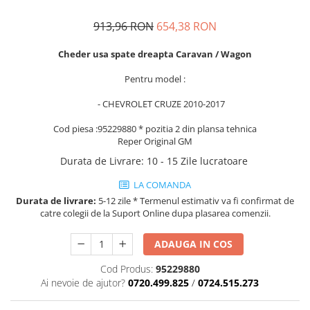
MOKKA / MOKKA X 2013-2019
SPARK M200 2005-2010
Mazda CX-80 KL
SX4 S-CROSS Hybrid 48V 2020-
MOVANO
SPARK M300 2010-2018
913,96 RON
654,38 RON
prezent
TIGRA-B 2004-2009
S-CROSS HYBRID 48V 2022-prezent
Cheder usa spate dreapta Caravan / Wagon
VECTRA-C 2002-2008
VITARA 2015-prezent
Pentru model :
VIVARO
VITARA Hybrid 48V 2020-prezent
- CHEVROLET CRUZE 2010-2017
ZAFIRA
VITARA Strong Hybrid 140V 2022-
prezent
Cod piesa :95229880 * pozitia 2 din plansa tehnica
Reper Original GM
eVitara 2025-prezent
Durata de Livrare
:
10 - 15 Zile lucratoare
LA COMANDA
Durata de livrare:
5-12 zile * Termenul estimativ va fi confirmat de
catre colegii de la Suport Online dupa plasarea comenzii.
ADAUGA IN COS
Cod Produs:
95229880
Ai nevoie de ajutor?
0720.499.825
/
0724.515.273