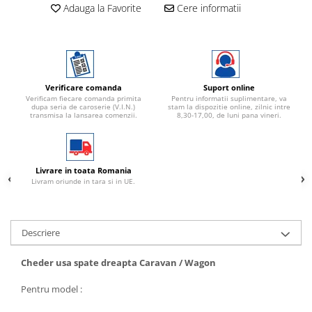
Adauga la Favorite
Cere informatii
Verificare comanda
Suport online
Verificam fiecare comanda primita
Pentru informatii suplimentare, va
dupa seria de caroserie (V.I.N.)
stam la dispozitie online, zilnic intre
transmisa la lansarea comenzii.
8,30-17,00, de luni pana vineri.
Livrare in toata Romania
Livram oriunde in tara si in UE.
Descriere
Cheder usa spate dreapta Caravan / Wagon
Pentru model :