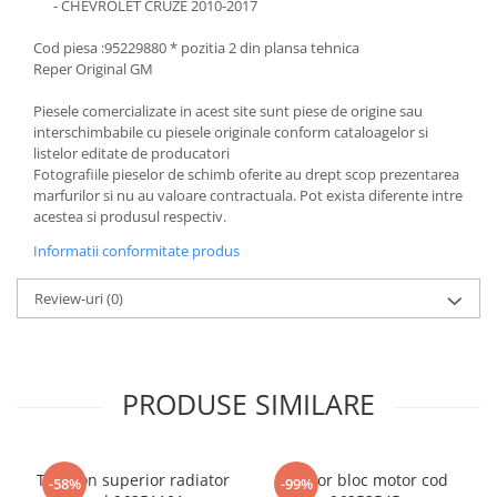
- CHEVROLET CRUZE 2010-2017
Cod piesa :95229880 * pozitia 2 din plansa tehnica
Reper Original GM
Piesele comercializate in acest site sunt piese de origine sau
interschimbabile cu piesele originale conform cataloagelor si
listelor editate de producatori
Fotografiile pieselor de schimb oferite au drept scop prezentarea
marfurilor si nu au valoare contractuala. Pot exista diferente intre
acestea si produsul respectiv.
Informatii conformitate produs
Review-uri
(0)
PRODUSE SIMILARE
Tampon superior radiator
Senzor bloc motor cod
-58%
-99%