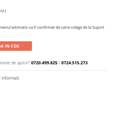
ra J
menul estimativ va fi confirmat de catre colegii de la Suport
A IN COS
nevoie de ajutor?
0720.499.825
/
0724.515.273
informatii