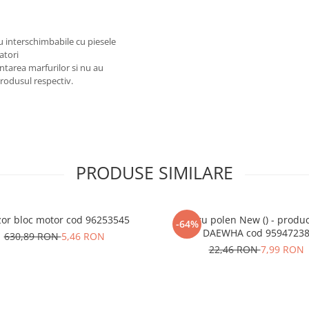
au interschimbabile cu piesele
atori
ntarea marfurilor si nu au
produsul respectiv.
PRODUSE SIMILARE
or bloc motor cod 96253545
Filtru polen New () - produ
-64%
DAEWHA cod 9594723
630,89 RON
5,46 RON
22,46 RON
7,99 RON