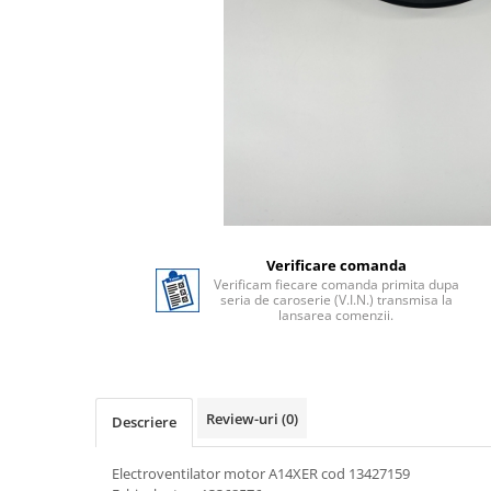
Verificare comanda
Verificam fiecare comanda primita dupa
seria de caroserie (V.I.N.) transmisa la
lansarea comenzii.
Review-uri
(0)
Descriere
Electroventilator motor A14XER cod 13427159