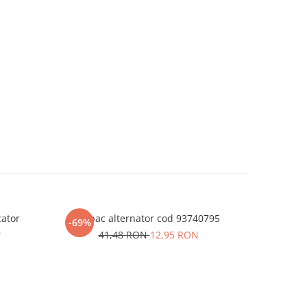
cator
Capac alternator cod 93740795
Pinion vi
-69%
-63%
8
41,48 RON
12,95 RON