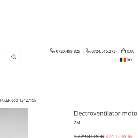
0720.499.825
0724.515.273
0,00
RO
A14XER cod 13427159
Electroventilator mot
GM
1.229,84 RON
424,12 RON