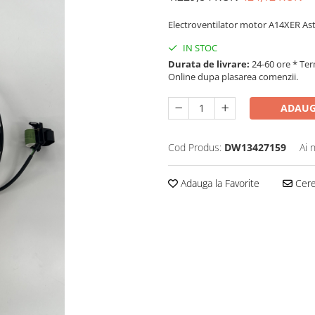
Electroventilator motor A14XER Ast
IN STOC
Durata de livrare:
24-60 ore * Ter
Online dupa plasarea comenzii.
ADAUG
Cod Produs:
DW13427159
Ai 
Adauga la Favorite
Cere 