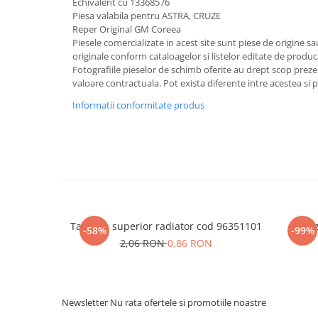
Echivalent cu 13368576
Piesa valabila pentru ASTRA, CRUZE
Reper Original GM Coreea
Piesele comercializate in acest site sunt piese de origine s
originale conform cataloagelor si listelor editate de produc
Fotografiile pieselor de schimb oferite au drept scop preze
valoare contractuala. Pot exista diferente intre acestea si 
Informatii conformitate produs
Tampon superior radiator cod 96351101
Senz
-58%
-99%
2,06 RON
0,86 RON
Newsletter
Nu rata ofertele si promotiile noastre