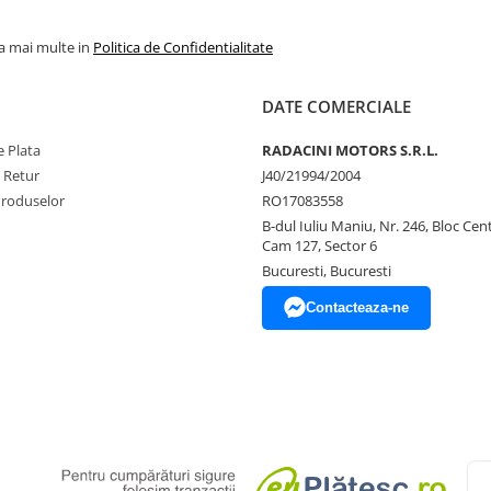
la mai multe in
Politica de Confidentialitate
DATE COMERCIALE
 Plata
RADACINI MOTORS S.R.L.
e Retur
J40/21994/2004
Produselor
RO17083558
B-dul Iuliu Maniu, Nr. 246, Bloc Centr
Cam 127, Sector 6
Bucuresti, Bucuresti
Contacteaza-ne