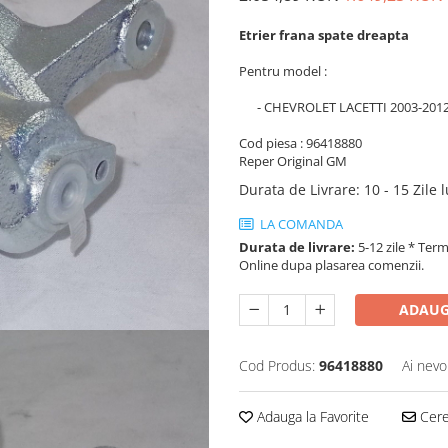
Etrier frana spate dreapta
Pentru model :
- CHEVROLET LACETTI 2003-201
Cod piesa : 96418880
Reper Original GM
Durata de Livrare
:
10 - 15 Zile 
LA COMANDA
Durata de livrare:
5-12 zile * Term
Online dupa plasarea comenzii.
ADAUG
Cod Produs:
96418880
Ai nevo
Adauga la Favorite
Cere 