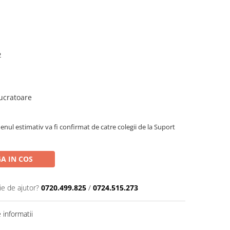
2
lucratoare
enul estimativ va fi confirmat de catre colegii de la Suport
A IN COS
ie de ajutor?
0720.499.825
/
0724.515.273
informatii