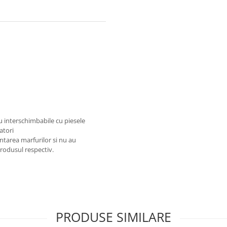
au interschimbabile cu piesele
atori
ntarea marfurilor si nu au
produsul respectiv.
PRODUSE SIMILARE