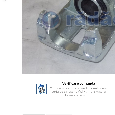
Verificare comanda
Verificam fiecare comanda primita dupa
seria de caroserie (V.I.N.) transmisa la
lansarea comenzii.