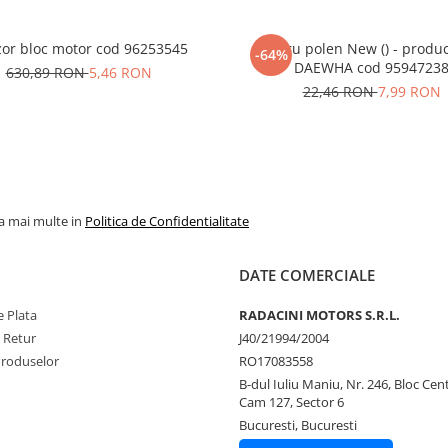
or bloc motor cod 96253545
Filtru polen New () - produ
-64%
DAEWHA cod 9594723
630,89 RON
5,46 RON
22,46 RON
7,99 RON
la mai multe in
Politica de Confidentialitate
DATE COMERCIALE
 Plata
RADACINI MOTORS S.R.L.
e Retur
J40/21994/2004
Produselor
RO17083558
B-dul Iuliu Maniu, Nr. 246, Bloc Centr
Cam 127, Sector 6
Bucuresti, Bucuresti