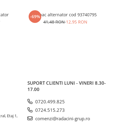
cator
Capac alternator cod 93740795
Pinion vi
-69%
-63%
8
41,48 RON
12,95 RON
SUPORT CLIENTI
LUNI - VINERI 8.30-
17.00
0720.499.825
0724.515.273
al, Etaj 1,
comenzi@radacini-grup.ro