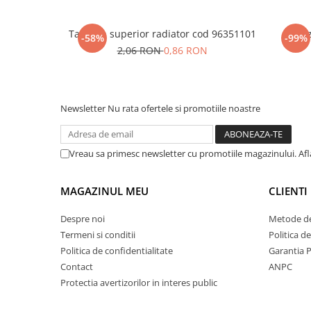
Tampon superior radiator cod 96351101
Senz
-58%
-99%
2,06 RON
0,86 RON
Newsletter
Nu rata ofertele si promotiile noastre
Vreau sa primesc newsletter cu promotiile magazinului. Af
MAGAZINUL MEU
CLIENTI
Despre noi
Metode de
Termeni si conditii
Politica d
Politica de confidentialitate
Garantia 
Contact
ANPC
Protectia avertizorilor in interes public