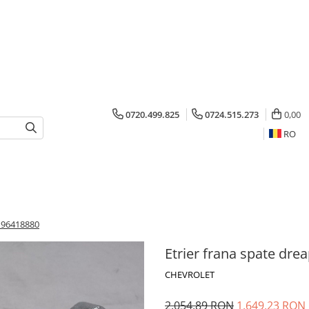
0720.499.825
0724.515.273
0,00
RO
a 96418880
Etrier frana spate dre
CHEVROLET
2.054,89 RON
1.649,23 RON