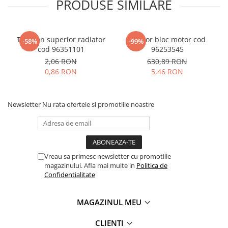
PRODUSE SIMILARE
Tampon superior radiator
Senzor bloc motor cod
-58%
-99%
cod 96351101
96253545
2,06 RON
630,89 RON
0,86 RON
5,46 RON
Newsletter
Nu rata ofertele si promotiile noastre
Vreau sa primesc newsletter cu promotiile
magazinului. Afla mai multe in
Politica de
Confidentialitate
MAGAZINUL MEU
CLIENTI