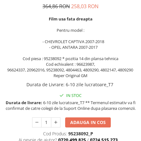
MOKKA / MOKKA X 2013-2019
SPARK M200 2005-2010
364,86 RON
258,03 RON
Mazda CX-80 KL
SX4 S-CROSS Hybrid 48V 2020-
MOVANO
SPARK M300 2010-2018
prezent
Film usa fata dreapta
TIGRA-B 2004-2009
S-CROSS HYBRID 48V 2022-prezent
VECTRA-C 2002-2008
Pentru model :
VITARA 2015-prezent
VIVARO
- CHEVROLET CAPTIVA 2007-2018
VITARA Hybrid 48V 2020-prezent
- OPEL ANTARA 2007-2017
ZAFIRA
VITARA Strong Hybrid 140V 2022-
prezent
Cod piesa : 95238092 * pozitia 14 din plansa tehnica
Cod echivalent : 96623987,
eVitara 2025-prezent
96624337, 20962016, 95238092, 4804463, 4809290, 4802147, 4809290
Reper Original GM
Durata de Livrare
:
6-10 zile lucratoare_T7
IN STOC
Durata de livrare:
6-10 zile lucratoare_T7 ** Termenul estimativ va fi
confirmat de catre colegii de la Suport Online dupa plasarea comenzii.
ADAUGA IN COS
Cod Produs:
95238092_P
Ai nevoie de ajutor?
0720.499.825
/
0724.515.273