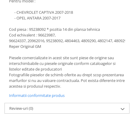
Pentru model :
- CHEVROLET CAPTIVA 2007-2018
- OPEL ANTARA 2007-2017
Cod piesa : 95238092 * pozitia 14 din plansa tehnica
Cod echivalent : 96623987,
96624337, 20962016, 95238092, 4804463, 4809290, 4802147, 4809290
Reper Original GM
Piesele comercializate in acest site sunt piese de origine sau
interschimbabile cu piesele originale conform cataloagelor si
listelor editate de producatori
Fotografiile pieselor de schimb oferite au drept scop prezentarea
marfurilor si nu au valoare contractuala. Pot exista diferente intre
acestea si produsul respectiv.
Informatii conformitate produs
Review-uri
(0)