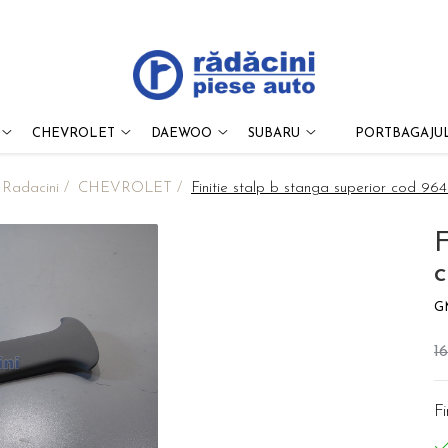
CHEVROLET
DAEWOO
SUBARU
PORTBAGAJUL
 Radacini /
CHEVROLET /
Finitie stalp b stanga superior cod 96
F
G
1
Fi