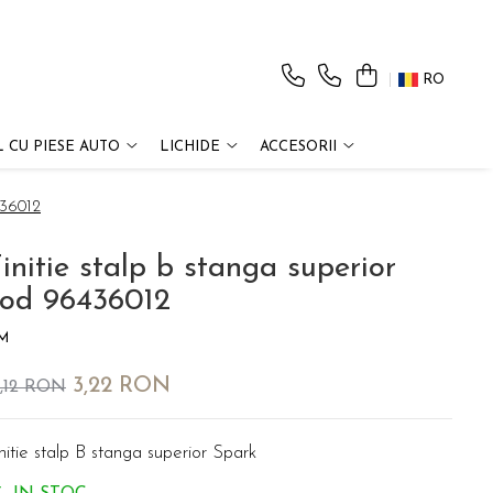
RO
 CU PIESE AUTO
LICHIDE
ACCESORII
436012
initie stalp b stanga superior
cod 96436012
M
3,22 RON
6,12 RON
nitie stalp B stanga superior Spark