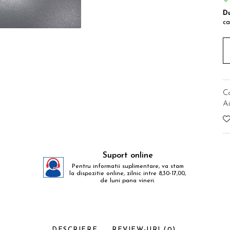
Du
ca
C
Ai
Suport online
Pentru informatii suplimentare, va stam
la dispozitie online, zilnic intre 8,30-17,00,
de luni pana vineri.
DESCRIERE
REVIEW-URI
(0)