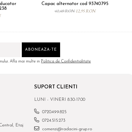
oducator
Capac alternator cod 93740795
Pi
238
41,48 RON
12,95 RON
N
ului. Afla mai multe in
Politica de Confidentialitate
SUPORT CLIENTI
LUNI - VINERI 8.30-17.00
0720.499.825
0724.515.273
Central, Etaj
comenzi@radacini-grup.ro