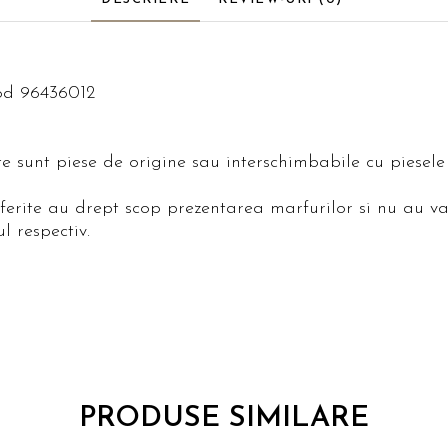
cod 96436012
ite sunt piese de origine sau interschimbabile cu piese
oferite au drept scop prezentarea marfurilor si nu au va
l respectiv.
PRODUSE SIMILARE