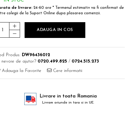
IN STOC
rata de livrare:
24-60 ore * Termenul estimativ va fi confirmat de
tre colegii de la Suport Online dupa plasarea comenzii.
ADAUGA IN COS
od Produs:
DW96436012
 nevoie de ajutor?
0720.499.825
/
0724.515.273
Adauga la Favorite
Cere informatii
Livrare in toata Romania
Livram oriunde in tara si in UE.