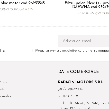
 bloc motor cod 96253545
Filtru polen New () - pr
DAEWHA cod 95947
630,89 RON
5,46 RON
22,46 RON
7,99 RO
tre
Vreau sa primesc newsletter cu promotiile magazin
DATE COMERCIALE
lata
RADACINI MOTORS S.R.L.
etur
J40/21994/2004
duselor
RO17083558
B-dul Iuliu Maniu, Nr. 246, Bloc 
1, Cam 127, Sector 6